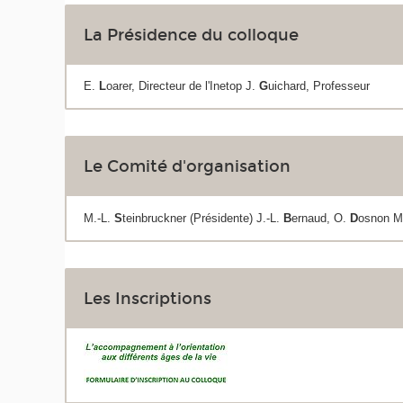
La Présidence du colloque
E.
L
oarer, Directeur de l'Inetop J.
G
uichard, Professeur
Le Comité d'organisation
M.-L.
S
teinbruckner (Présidente) J.-L.
B
ernaud, O.
D
osnon 
Les Inscriptions