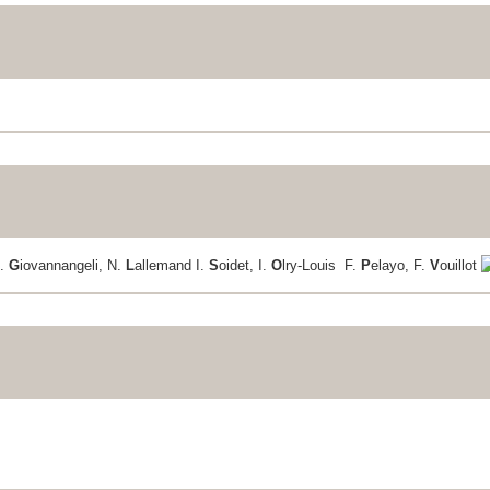
M.
G
iovannangeli, N.
L
allemand I.
S
oidet, I.
O
lry-Louis F.
P
elayo, F.
V
ouillot