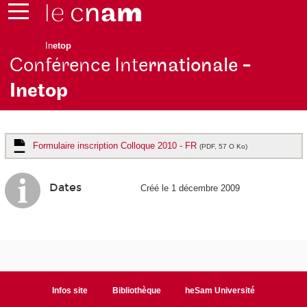
In
etop
Conférence Inte
rnationale -
Inetop
Formulaire inscription Colloque 2010 - FR
(PDF, 57 O Ko)
Dates
Créé le 1 décembre 2009
Infos site
Bibliothèque
heSam Université