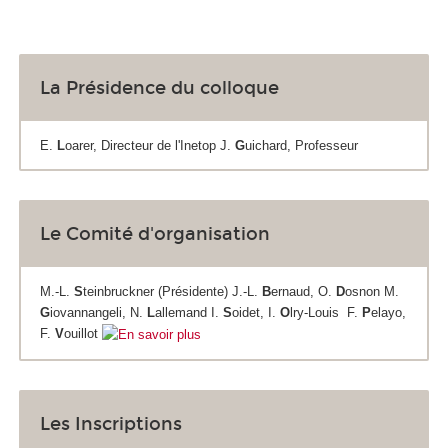
La Présidence du colloque
E.
L
oarer, Directeur de l'Inetop J.
G
uichard, Professeur
Le Comité d'organisation
M.-L.
S
teinbruckner (Présidente) J.-L.
B
ernaud, O.
D
osnon M.
G
iovannangeli, N.
L
allemand I.
S
oidet, I.
O
lry-Louis F.
P
elayo,
F.
V
ouillot
Les Inscriptions