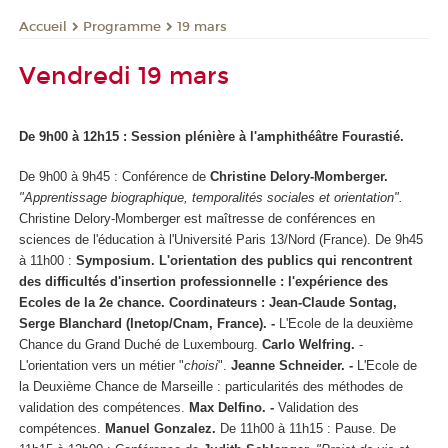
Programme
19 mars
Accueil
Vendredi 19 mars
De 9h00 à 12h15 : Session plénière à l'amphithéâtre Fourastié.
De 9h00 à 9h45 : Conférence de
Christine Delory-Momberger.
"Apprentissage biographique, temporalités sociales et orientation".
Christine Delory-Momberger est maîtresse de conférences en
sciences de l'éducation à l'Université Paris 13/Nord (France).
De 9h45
à 11h00 :
Symposium.
L'orientation des publics qui rencontrent
des difficultés d'insertion professionnelle : l'expérience des
Ecoles de la 2e chance.
Coordinateurs : Jean-Claude Sontag,
Serge Blanchard (Inetop/Cnam, France). -
L'Ecole de la deuxième
Chance du Grand Duché de Luxembourg.
Carlo Welfring.
-
L'orientation vers un métier "
choisi
".
Jeanne Schneider. -
L'Ecole de
la Deuxième Chance de Marseille : particularités des méthodes de
validation des compétences.
Max Delfino. -
Validation des
compétences.
Manuel Gonzalez.
De 11h00 à 11h15 : Pause.
De