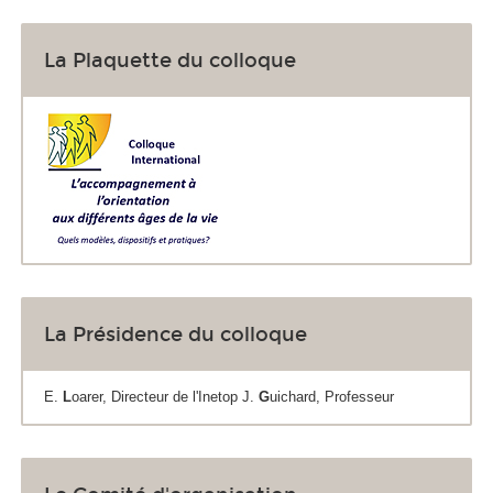
La Plaquette du colloque
La Présidence du colloque
E.
L
oarer, Directeur de l'Inetop J.
G
uichard, Professeur