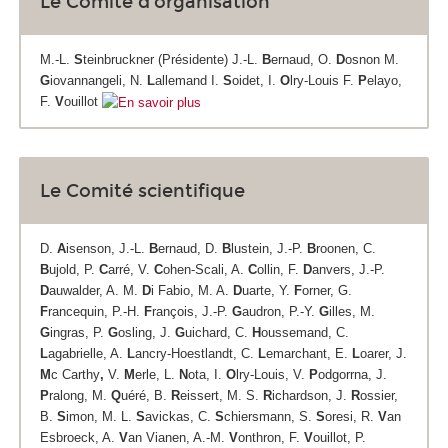
Le Comité d'organisation
M.-L.
S
teinbruckner (Présidente) J.-L.
B
ernaud, O.
D
osnon M.
G
iovannangeli, N.
L
allemand I.
S
oidet, I.
O
lry-Louis F.
P
elayo,
F.
V
ouillot
Le Comité scientifique
D.
A
isenson, J.-L.
B
ernaud, D.
B
lustein, J.-P.
B
roonen, C.
B
ujold, P.
C
arré, V.
C
ohen-Scali, A.
C
ollin, F.
D
anvers, J.-P.
D
auwalder, A. M.
D
i Fabio, M. A.
D
uarte, Y.
F
orner, G.
F
rancequin, P.-H.
F
rançois, J.-P.
G
audron, P.-Y.
G
illes, M.
G
ingras, P.
G
osling, J.
G
uichard, C.
H
oussemand, C.
L
agabrielle, A.
L
ancry-Hoestlandt, C.
L
emarchant, E.
L
oarer, J.
M
c Carthy
,
V.
M
erle, L.
N
ota, I.
O
lry-Louis, V.
P
odgorrna, J.
P
ralong, M.
Q
uéré, B.
R
eissert, M. S.
R
ichardson, J.
R
ossier,
B.
S
imon, M. L.
S
avickas, C.
S
chiersmann, S.
S
oresi, R.
V
an
Esbroeck, A.
V
an Vianen, A.-M.
V
onthron, F.
V
ouillot, P.