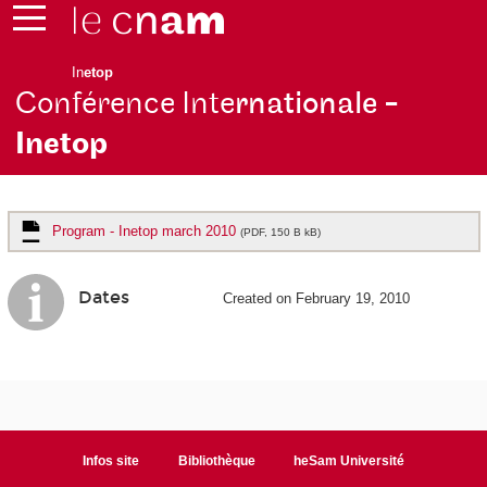
In
etop
Conférence Inte
rnationale -
Inetop
Program - Inetop march 2010
(PDF, 150 B kB)
Dates
Created on February 19, 2010
Infos site
Bibliothèque
heSam Université