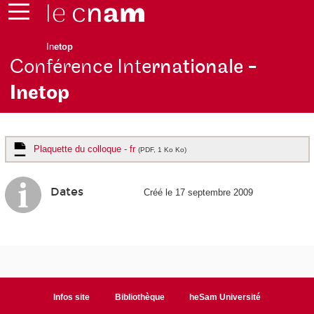
In
etop
Conférence Inte
rnationale -
Inetop
Plaquette du colloque - fr
(PDF, 1 Ko Ko)
Dates
Créé le 17 septembre 2009
Infos site
Bibliothèque
heSam Université