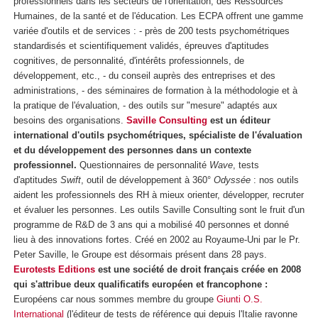
professionnels dans les secteurs de l'orientation, des Ressources
Humaines, de la santé et de l'éducation. Les ECPA offrent une gamme
variée d'outils et de services : - près de 200 tests psychométriques
standardisés et scientifiquement validés, épreuves d'aptitudes
cognitives, de personnalité, d'intérêts professionnels, de
développement, etc., - du conseil auprès des entreprises et des
administrations, - des séminaires de formation à la méthodologie et à
la pratique de l'évaluation, - des outils sur "mesure" adaptés aux
besoins des organisations.
Saville Consulting
est un éditeur
international d'outils psychométriques, spécialiste de l'évaluation
et du développement des personnes dans un contexte
professionnel.
Questionnaires de personnalité
Wave
, tests
d'aptitudes
Swift
, outil de développement à 360°
Odyssée
: nos outils
aident les professionnels des RH à mieux orienter, développer, recruter
et évaluer les personnes. Les outils Saville Consulting sont le fruit d'un
programme de R&D de 3 ans qui a mobilisé 40 personnes et donné
lieu à des innovations fortes. Créé en 2002 au Royaume-Uni par le Pr.
Peter Saville, le Groupe est désormais présent dans 28 pays.
Eurotests Editions
est une société de droit français créée en 2008
qui s'attribue deux qualificatifs européen et francophone :
Européens car nous sommes membre du groupe
Giunti O.S.
International
(l'éditeur de tests de référence qui depuis l'Italie rayonne