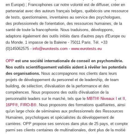
en Europe) ; Francophones car notre volonté est de diffuser, créer en
partenariat avec des auteurs français belges, québécois une ressource
de tests, questionnaires, inventaires au service des psychologues,
des professionnels de l'orientation, des ressources humaines, de la
santé de toute la francophonie. Nous traduisons, développons,
adaptons également des outils initiés dans d'autres pays d'Europe ou
du Monde. 1 impasse de la Baleine - 75011 Paris. Tél. +33
(0)145062575 -
info@eurotests.com
-
www.eurotests.eu
OPP
est une société internationale de conseil en psychométrie.
Nos outils scientifiquement validés aident à révéler les potentiels
des organisations.
Nous accompagnons nos clients dans leurs
projets de développement du personnel et de leadership, de team
building, de sélection, d'évaluation de la performance et des
compétences. Nous proposons des outils d'évaluation de la
personnalité leaders sur le marché, tels que le
MBTI® Niveaux I
et
II
,
16PF®
,
FIRO-B®
. Nous proposons des formations qualifiantes, ainsi
qu'un large choix de séminaires aux professionnels des Ressources
Humaines, psychologues et spécialistes du développement de
carrières. OPP propose ses services dans plus de 25 pays, et compte
parmi ses clients centaines de multinationales, dont plus de la moitié