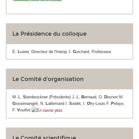
La Présidence du colloque
E.
L
oarer, Directeur de l'Inetop J.
G
uichard, Professeur
Le Comité d'organisation
M.-L.
S
teinbruckner (Présidente) J.-L.
B
ernaud, O.
D
osnon M.
G
iovannangeli, N.
L
allemand I.
S
oidet, I.
O
lry-Louis F.
P
elayo,
F.
V
ouillot
Le Comité scientifique