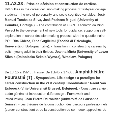
11.A3.33
:
Prise de décision et construction de carrière.
-
Difficulties in the career decision-making process of first-year college
students : the role of personality and socio-cognitive variables.
José
Manuel Tomàs da Silva, José Pacheco Miguel (University of
Coimbra, Portugal).
- The contribution of GIANT Leonardo da Vinci
Project to the development of new tools for guidance: supporting self-
exploration in career decision-making process with the questionnaire
POI.
Rita Chiesa, Dina Guglielmi (Facoltà di Psicologia,
Università di Bologna, Italie).
- Transition in constructing careers by
polish young adult in their thrities.
Joanna Minta
(
University
of
Lower
Silesia
(Dolnolaska Szkola Wyzsza),
Wroclaw
, Pologne)
Amphithéâtre
De 15h15 à 15h45 : Pause.
De 15h45 à 17h00 :
Fourastié (T)
:
Symposium.
Life design : a paradigm for
career construction in the 21st century.
Coordinateur :
Raoul Van
Esbroeck (Vrije Universiteit Brussel, Belgique). -
Construire sa vie :
cadre général et introduction (Life design : Framework and
introduction).
Jean Pierre Dauwalder (Université de Lausanne,
Suisse).
-
Les théories de la construction des parcours professionnels
(career construction) et de la construction de soi : deux approches de