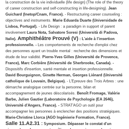
la construction de la vie individuelle (life design) (The role of the theory
of career construction and self-constructing in life-designing).
Jean
Guichard (Inetop/Cnam, France).
- Restructuring career counseling :
objectives and instruments.
Marie Eduarda Duarte (Universidade de
Lisboa, Portugal).
- Life Design : a paradigm in support of parent
involvement
Laura Nota, Salvatore Soresi (Università di Padova,
Amphithéâtre Prouvé (V)
Italie).
:
L'aide à l'insertion
professionnelle. -
Les comportements de recherche d'emploi chez
des personnes ayant un trouble mental : recherche des dimensions et
étude de leur validité.
Pierre-Yves Gilles (Université de Provence,
France), Marc Corbière (Université de Sherbrooke, Canada). -
Dispositifs d'insertion, santé mentale et insertion professionnelle.
David Bourguignon, Ginette Herman, Georges Liénard (Université
catholique de Louvain, Belgique).
- L'Epreuve des Trois Arbres : une
démarche analogique centrée sur la personne, bilan et
accompagnement de jeunes déscolarisés.
Benoît Fromage, Valérie
Barbe, Julien Gautier (Laboratoire de Psychologie (EA 2646),
Université d'Angers, France). -
STRAT'AGO un outil pour
accompagner les personnes à enclencher des positions stratégiques.
Marie-Christine Llorca (AGO Ingénierie Formation, France).
Salle 11.A2.31
:
Symposium.
Dépasser le constat d'un