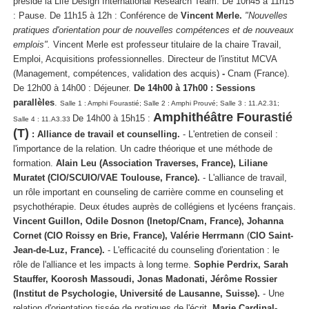
préside la Life Design International Research Team.
De 10h45 à 11h15
: Pause.
De 11h15 à 12h : Conférence de
Vincent Merle.
"Nouvelles
pratiques d'orientation pour de nouvelles compétences et de nouveaux
emplois".
Vincent Merle est professeur titulaire de la chaire Travail,
Emploi, Acquisitions professionnelles. Directeur de l'institut MCVA
(Management, compétences, validation des acquis)
-
Cnam (France).
De 12h00 à 14h00 : Déjeuner.
De 14h00 à 17h00 : Sessions
parallèles
.
Salle 1 : Amphi Fourastié; Salle 2 : Amphi Prouvé; Salle 3 : 11.A2.31;
Amphithéâtre Fourastié
De 14h00 à 15h15 :
Salle 4 : 11.A3.33
(T)
:
Alliance de travail et counselling.
- L'entretien de conseil :
l'importance de la relation. Un cadre théorique et une méthode de
formation.
Alain Leu (Association Traverses, France), Liliane
Muratet (CIO/SCUIO/VAE Toulouse, France).
- L'alliance de travail,
un rôle important en counseling de carrière comme en counseling et
psychothérapie. Deux études auprès de collégiens et lycéens français.
Vincent Guillon, Odile Dosnon (Inetop/Cnam, France), Johanna
Cornet (CIO Roissy en Brie, France), Valérie Herrmann
(
CIO Saint-
Jean-de-Luz, France).
- L'efficacité du counseling d'orientation : le
rôle de l'alliance et les impacts à long terme.
Sophie Perdrix, Sarah
Stauffer, Koorosh Massoudi, Jonas Madonati, Jérôme Rossier
(Institut de Psychologie, Université de Lausanne, Suisse).
- Une
relation d'orientation tissée de pratiques de l'écrit.
Marie Cardinal-