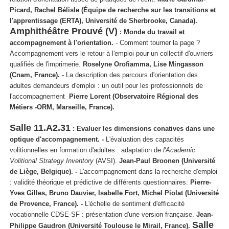
Picard, Rachel Bélisle (Équipe de recherche sur les transitions et
l'apprentissage (ERTA), Université de Sherbrooke, Canada).
Amphithéâtre Prouvé (V)
:
Monde du travail et
accompagnement à l'orientation.
- Comment tourner la page ?
Accompagnement vers le retour à l'emploi pour un collectif d'ouvriers
qualifiés de l'imprimerie.
Roselyne Orofiamma, Lise Mingasson
(Cnam, France).
- La description des parcours d'orientation des
adultes demandeurs d'emploi : un outil pour les professionnels de
l'accompagnement
Pierre Lorent (Observatoire Régional des
Métiers -ORM, Marseille, France).
Salle 11.A2.31
:
Evaluer les dimensions conatives dans une
optique d'accompagnement. -
L'évaluation des capacités
volitionnelles en formation d'adultes : adaptation de
l'Academic
Volitional Strategy Inventory
(AVSI).
Jean-Paul Broonen (Université
de Liège, Belgique). -
L'accompagnement dans la recherche d'emploi
: validité théorique et prédictive de différents questionnaires.
Pierre-
Yves Gilles, Bruno Dauvier, Isabelle Fort, Michel Piolat (Université
de Provence, France). -
L'échelle de sentiment d'efficacité
vocationnelle CDSE-SF : présentation d'une version française.
Jean-
Salle
Philippe Gaudron (Université Toulouse le Mirail, France).