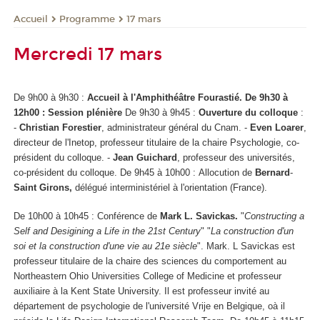
Programme
17 mars
Accueil
Mercredi 17 mars
De 9h00 à 9h30 :
Accueil à l'Amphithéâtre Fourastié.
De 9h30 à
12h00 : Session plénière
De 9h30 à 9h45 :
Ouverture du colloque
:
-
Christian Forestier
, administrateur général du Cnam. -
Even Loarer
,
directeur de l'Inetop, professeur titulaire de la chaire Psychologie, co-
président du colloque. -
Jean Guichard
,
professeur des universités,
co-président du colloque.
De 9h45 à 10h00 :
Allocution de
Bernard
-
Saint Girons,
délégué interministériel à l'orientation (France).
De 10h00 à 10h45 : Conférence de
Mark L. Savickas.
"
Constructing a
Self and Desigining a Life in the 21st Century
" "
La construction d'un
soi et la construction d'une vie au 21e siècle
". Mark. L Savickas est
professeur titulaire de la chaire des sciences du comportement au
Northeastern Ohio Universities College of Medicine et professeur
auxiliaire à la Kent State University. Il est professeur invité au
département de psychologie de l'université Vrije en Belgique, oà il