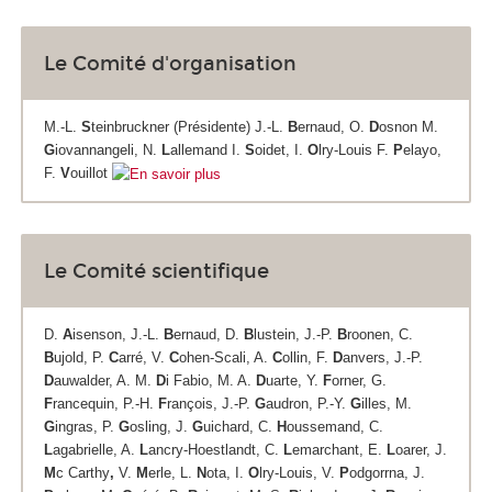
Le Comité d'organisation
M.-L.
S
teinbruckner (Présidente) J.-L.
B
ernaud, O.
D
osnon M.
G
iovannangeli, N.
L
allemand I.
S
oidet, I.
O
lry-Louis F.
P
elayo,
F.
V
ouillot
Le Comité scientifique
D.
A
isenson, J.-L.
B
ernaud, D.
B
lustein, J.-P.
B
roonen, C.
B
ujold, P.
C
arré, V.
C
ohen-Scali, A.
C
ollin, F.
D
anvers, J.-P.
D
auwalder, A. M.
D
i Fabio, M. A.
D
uarte, Y.
F
orner, G.
F
rancequin, P.-H.
F
rançois, J.-P.
G
audron, P.-Y.
G
illes, M.
G
ingras, P.
G
osling, J.
G
uichard, C.
H
oussemand, C.
L
agabrielle, A.
L
ancry-Hoestlandt, C.
L
emarchant, E.
L
oarer, J.
M
c Carthy
,
V.
M
erle, L.
N
ota, I.
O
lry-Louis, V.
P
odgorrna, J.