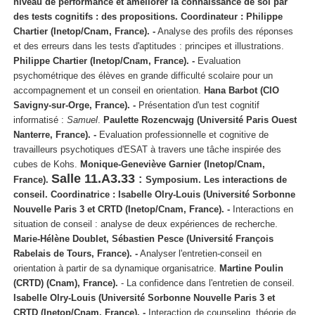
niveau de performance et améliorer la connaissance de soi par
des tests cognitifs : des propositions.
Coordinateur : Philippe
Chartier (Inetop/Cnam, France). -
Analyse des profils des réponses
et des erreurs dans les tests d'aptitudes : principes et illustrations.
Philippe Chartier (Inetop/Cnam, France). -
Evaluation
psychométrique des élèves en grande difficulté scolaire pour un
accompagnement et un conseil en orientation.
Hana Barbot (CIO
Savigny-sur-Orge, France). -
Présentation d'un test cognitif
informatisé :
Samuel
.
Paulette Rozencwajg (Université Paris Ouest
Nanterre, France). -
Evaluation professionnelle et cognitive de
travailleurs psychotiques d'ESAT à travers une tâche inspirée des
cubes de Kohs.
Monique-Geneviève Garnier (Inetop/Cnam,
Salle 11.A3.33
:
France).
Symposium.
Les interactions de
conseil.
Coordinatrice : Isabelle Olry-Louis (Université Sorbonne
Nouvelle Paris 3 et CRTD (Inetop/Cnam, France). -
Interactions en
situation de conseil : analyse de deux expériences de recherche.
Marie-Hélène Doublet, Sébastien Pesce (Université François
Rabelais de Tours, France). -
Analyser l'entretien-conseil en
orientation à partir de sa dynamique organisatrice.
Martine Poulin
(CRTD) (Cnam), France).
- La confidence dans l'entretien de conseil.
Isabelle Olry-Louis (Université Sorbonne Nouvelle Paris 3 et
CRTD (Inetop/Cnam, France). -
Interaction de counseling, théorie de