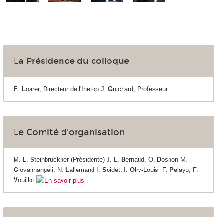
La Présidence du colloque
E.
L
oarer, Directeur de l'Inetop J.
G
uichard, Professeur
Le Comité d'organisation
M.-L.
S
teinbruckner (Présidente) J.-L.
B
ernaud, O.
D
osnon M.
G
iovannangeli, N.
L
allemand I.
S
oidet, I.
O
lry-Louis F.
P
elayo, F.
V
ouillot