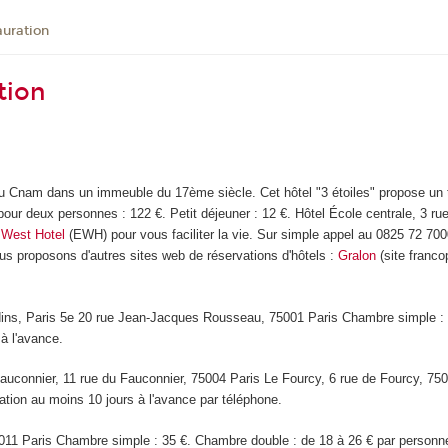
uration
tion
du Cnam dans un immeuble du 17ème siècle. Cet hôtel "3 étoiles" propose un t
r deux personnes : 122 €. Petit déjeuner : 12 €. Hôtel École centrale, 3 rue
 West Hotel
(EWH) pour vous faciliter la vie. Sur simple appel au 0825 72 7
ous proposons d'autres sites web de réservations d'hôtels :
Gralon
(site franc
ins, Paris 5e 20 rue Jean-Jacques Rousseau, 75001 Paris Chambre simple : 4
à l'avance.
auconnier, 11 rue du Fauconnier, 75004 Paris Le Fourcy, 6 rue de Fourcy, 75
ation au moins 10 jours à l'avance par téléphone.
011 Paris Chambre simple : 35 €. Chambre double : de 18 à 26 € par personne.