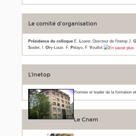
Le comité d'organisation
Présidence du colloque
E.
L
oarer, Directeur de l'Inetop J.
S
oidet, I.
O
lry-Louis F.
P
elayo, F.
V
ouillot
L'Inetop
Pionnier et leader de la formation 
Le Cnam