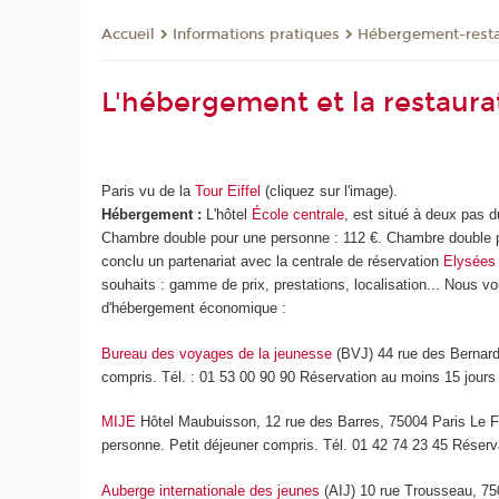
Informations pratiques
Hébergement-resta
Accueil
L'hébergement et la restaura
Paris vu de la
Tour Eiffel
(cliquez sur l'image).
Hébergement :
L'hôtel
École centrale
, est situé à deux pas 
Chambre double pour une personne : 112 €. Chambre double pou
conclu un partenariat avec la centrale de réservation
Elysées
souhaits : gamme de prix, prestations, localisation... Nous v
d'hébergement économique :
Bureau des voyages de la jeunesse
(BVJ) 44 rue des Bernard
compris. Tél. : 01 53 00 90 90 Réservation au moins 15 jours 
MIJE
Hôtel Maubuisson, 12 rue des Barres, 75004 Paris Le F
personne. Petit déjeuner compris. Tél. 01 42 74 23 45 Réserv
Auberge internationale des jeunes
(AIJ) 10 rue Trousseau, 75