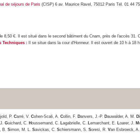
nal de séjours de Paris
(CISP) 6 av. Maurice Ravel, 75012 Paris Tél. 01 44 7
t de 8,50 €. Il est situé dans le second bâtiment du Cnam, près de l'accès 31.
s Techniques :
Il se situe dans la cour d'Honneur. Il est ouvert de 10 h à 18 h
jold, P.
C
arré, V.
C
ohen-Scali, A.
C
ollin, F.
D
anvers, J.-P.
D
auwalder, A. M.
D
 J.
G
uichard, C.
H
oussemand, C.
L
agabrielle, C.
L
emarchant, E.
L
oarer, J.
M
r, B.
S
imon, M. L.
S
avickas, C.
S
chiersmann, S.
S
oresi, R.
V
an Esbroeck, A