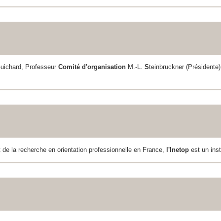
G
uichard, Professeur
Comité d'organisation
M.-L.
S
teinbruckner (Présidente)
et de la recherche en orientation professionnelle en France,
l'Inetop
est un ins