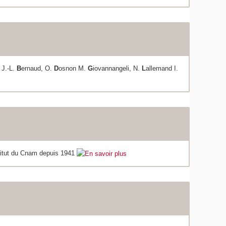
 J.-L.
B
ernaud, O.
D
osnon M.
G
iovannangeli, N.
L
allemand I.
titut du Cnam depuis 1941