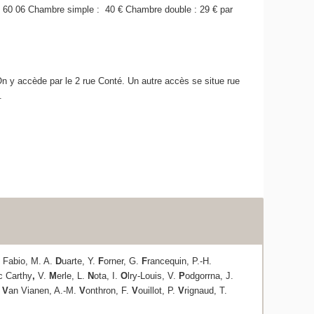
5 60 06 Chambre simple : 40 € Chambre double : 29 € par
 On y accède par le 2 rue Conté. Un autre accès se situe rue
.
i Fabio, M. A.
D
uarte, Y.
F
orner, G.
F
rancequin, P.-H.
c Carthy
,
V.
M
erle, L.
N
ota, I.
O
lry-Louis, V.
P
odgorrna, J.
.
V
an Vianen, A.-M.
V
onthron, F.
V
ouillot, P.
V
rignaud, T.