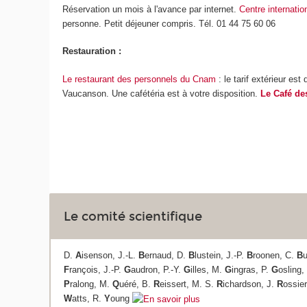
Réservation un mois à l'avance par internet.
Centre internatio
personne. Petit déjeuner compris. Tél. 01 44 75 60 06
Restauration :
Le restaurant des personnels du Cnam
: le tarif extérieur es
Vaucanson. Une cafétéria est à votre disposition.
Le Café de
Le comité scientifique
D.
A
isenson, J.-L.
B
ernaud, D.
B
lustein, J.-P.
B
roonen, C.
B
u
F
rançois, J.-P.
G
audron, P.-Y.
G
illes, M.
G
ingras, P.
G
osling,
P
ralong, M.
Q
uéré, B.
R
eissert, M. S.
R
ichardson, J.
R
ossie
W
atts, R.
Y
oung