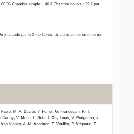
5 60 06 Chambre simple : 40 € Chambre double : 29 € par
 On y accède par le 2 rue Conté. Un autre accès se situe rue
.
i Fabio, M. A.
D
uarte, Y.
F
orner, G.
F
rancequin, P.-H.
c Carthy
,
V.
M
erle, L.
N
ota, I.
O
lry-Louis, V.
P
odgorrna, J.
.
V
an Vianen, A.-M.
V
onthron, F.
V
ouillot, P.
V
rignaud, T.