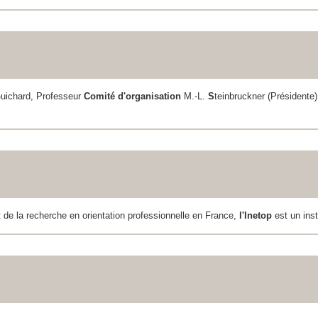
G
uichard, Professeur
Comité d'organisation
M.-L.
S
teinbruckner (Présidente)
et de la recherche en orientation professionnelle en France,
l'Inetop
est un ins