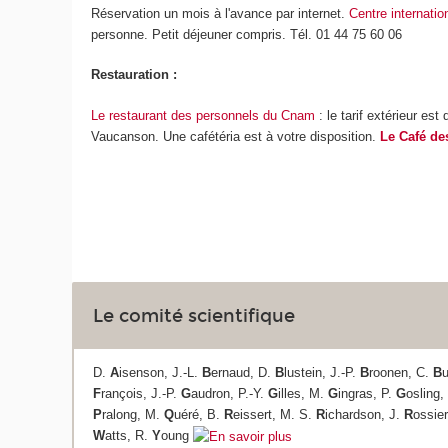
Réservation un mois à l'avance par internet.
Centre internatio
personne. Petit déjeuner compris. Tél. 01 44 75 60 06
Restauration :
Le restaurant des personnels du Cnam
: le tarif extérieur es
Vaucanson. Une cafétéria est à votre disposition.
Le Café de
Le comité scientifique
D.
A
isenson, J.-L.
B
ernaud, D.
B
lustein, J.-P.
B
roonen, C.
B
u
F
rançois, J.-P.
G
audron, P.-Y.
G
illes, M.
G
ingras, P.
G
osling,
P
ralong, M.
Q
uéré, B.
R
eissert, M. S.
R
ichardson, J.
R
ossie
W
atts, R.
Y
oung