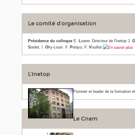
Le comité d'organisation
Présidence du colloque
E.
L
oarer, Directeur de l'Inetop J.
S
oidet, I.
O
lry-Louis F.
P
elayo, F.
V
ouillot
L'Inetop
Pionnier et leader de la formation 
Le Cnam