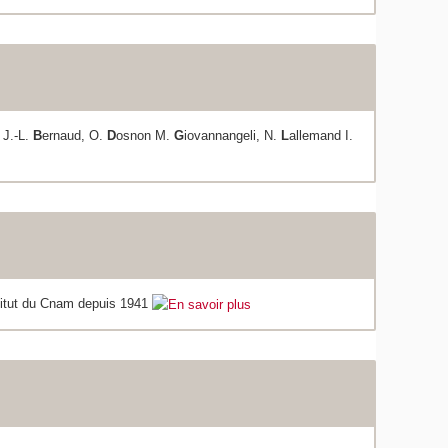
 J.-L.
B
ernaud, O.
D
osnon M.
G
iovannangeli, N.
L
allemand I.
titut du Cnam depuis 1941