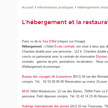
Informations pratiques
Hébergement-resta
Accueil
L'hébergement et la restaura
Paris vu de la
Tour Eiffel
(cliquez sur l'image).
Hébergement :
L'hôtel
École centrale
, est situé à deux pas 
Chambre double pour une personne : 112 €. Chambre double pou
conclu un partenariat avec la centrale de réservation
Elysées
souhaits : gamme de prix, prestations, localisation... Nous v
d'hébergement économique :
Bureau des voyages de la jeunesse
(BVJ) 44 rue des Bernard
compris. Tél. : 01 53 00 90 90 Réservation au moins 15 jours 
MIJE
Hôtel Maubuisson, 12 rue des Barres, 75004 Paris Le F
personne. Petit déjeuner compris. Tél. 01 42 74 23 45 Réserv
Auberge internationale des jeunes
(AIJ) 10 rue Trousseau, 75