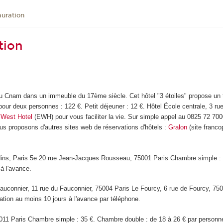
uration
tion
du Cnam dans un immeuble du 17ème siècle. Cet hôtel "3 étoiles" propose un t
r deux personnes : 122 €. Petit déjeuner : 12 €. Hôtel École centrale, 3 rue
 West Hotel
(EWH) pour vous faciliter la vie. Sur simple appel au 0825 72 7
ous proposons d'autres sites web de réservations d'hôtels :
Gralon
(site franc
ins, Paris 5e 20 rue Jean-Jacques Rousseau, 75001 Paris Chambre simple : 4
à l'avance.
auconnier, 11 rue du Fauconnier, 75004 Paris Le Fourcy, 6 rue de Fourcy, 75
ation au moins 10 jours à l'avance par téléphone.
011 Paris Chambre simple : 35 €. Chambre double : de 18 à 26 € par personne.