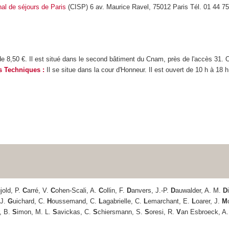
nal de séjours de Paris
(CISP) 6 av. Maurice Ravel, 75012 Paris Tél. 01 44 7
t de 8,50 €. Il est situé dans le second bâtiment du Cnam, près de l'accès 31.
s Techniques :
Il se situe dans la cour d'Honneur. Il est ouvert de 10 h à 18 h
jold, P.
C
arré, V.
C
ohen-Scali, A.
C
ollin, F.
D
anvers, J.-P.
D
auwalder, A. M.
D
 J.
G
uichard, C.
H
oussemand, C.
L
agabrielle, C.
L
emarchant, E.
L
oarer, J.
M
r, B.
S
imon, M. L.
S
avickas, C.
S
chiersmann, S.
S
oresi, R.
V
an Esbroeck, A