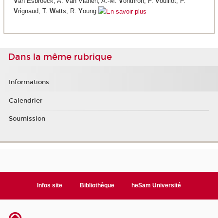
V
an Esbroeck, A.
V
an Vianen, A.-M.
V
onthron, F.
V
ouillot, P.
V
rignaud, T.
W
atts, R.
Y
oung
Dans la même rubrique
Informations
Calendrier
Soumission
Infos site
Bibliothèque
heSam Université