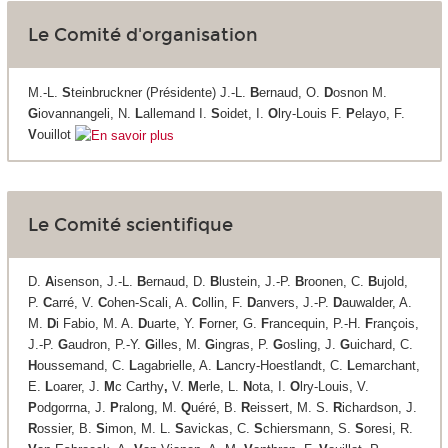
Le Comité d'organisation
M.-L.
S
teinbruckner (Présidente) J.-L.
B
ernaud, O.
D
osnon M.
G
iovannangeli, N.
L
allemand I.
S
oidet, I.
O
lry-Louis F.
P
elayo, F.
V
ouillot
Le Comité scientifique
D.
A
isenson, J.-L.
B
ernaud, D.
B
lustein, J.-P.
B
roonen, C.
B
ujold,
P.
C
arré, V.
C
ohen-Scali, A.
C
ollin, F.
D
anvers, J.-P.
D
auwalder, A.
M.
D
i Fabio, M. A.
D
uarte, Y.
F
orner, G.
F
rancequin, P.-H.
F
rançois,
J.-P.
G
audron, P.-Y.
G
illes, M.
G
ingras, P.
G
osling, J.
G
uichard, C.
H
oussemand, C.
L
agabrielle, A.
L
ancry-Hoestlandt, C.
L
emarchant,
E.
L
oarer, J.
M
c Carthy
,
V.
M
erle, L.
N
ota, I.
O
lry-Louis, V.
P
odgorrna, J.
P
ralong, M.
Q
uéré, B.
R
eissert, M. S.
R
ichardson, J.
R
ossier, B.
S
imon, M. L.
S
avickas, C.
S
chiersmann, S.
S
oresi, R.