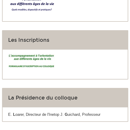
Les Inscriptions
La Présidence du colloque
E.
L
oarer, Directeur de l'Inetop J.
G
uichard, Professeur