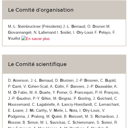
Le Comité d'organisation
M.-L.
S
teinbruckner (Présidente) J.-L.
B
ernaud, O.
D
osnon M.
G
iovannangeli, N.
L
allemand I.
S
oidet, I.
O
lry-Louis F.
P
elayo, F.
V
ouillot
Le Comité scientifique
D.
A
isenson, J.-L.
B
ernaud, D.
B
lustein, J.-P.
B
roonen, C.
B
ujold,
P.
C
arré, V.
C
ohen-Scali, A.
C
ollin, F.
D
anvers, J.-P.
D
auwalder, A.
M.
D
i Fabio, M. A.
D
uarte, Y.
F
orner, G.
F
rancequin, P.-H.
F
rançois,
J.-P.
G
audron, P.-Y.
G
illes, M.
G
ingras, P.
G
osling, J.
G
uichard, C.
H
oussemand, C.
L
agabrielle, A.
L
ancry-Hoestlandt, C.
L
emarchant,
E.
L
oarer, J.
M
c Carthy
,
V.
M
erle, L.
N
ota, I.
O
lry-Louis, V.
P
odgorrna, J.
P
ralong, M.
Q
uéré, B.
R
eissert, M. S.
R
ichardson, J.
R
ossier, B.
S
imon, M. L.
S
avickas, C.
S
chiersmann, S.
S
oresi, R.