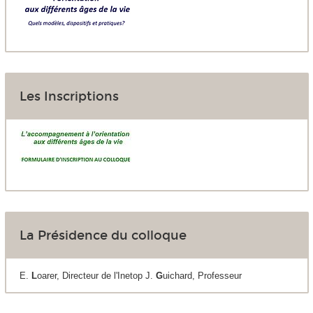
Les Inscriptions
La Présidence du colloque
E.
L
oarer, Directeur de l'Inetop J.
G
uichard, Professeur