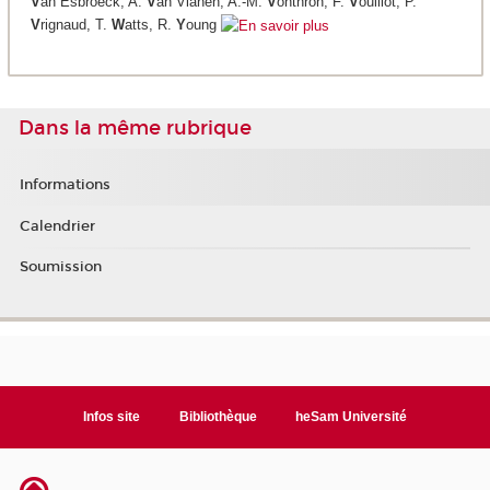
V
an Esbroeck, A.
V
an Vianen, A.-M.
V
onthron, F.
V
ouillot, P.
V
rignaud, T.
W
atts, R.
Y
oung
Dans la même rubrique
Informations
Calendrier
Soumission
Infos site
Bibliothèque
heSam Université