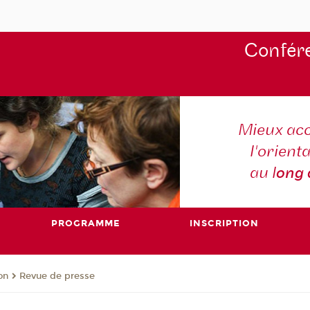
Confére
Mieux ac
l'orienta
au l
ong
PROGRAMME
INSCRIPTION
on
Revue de presse