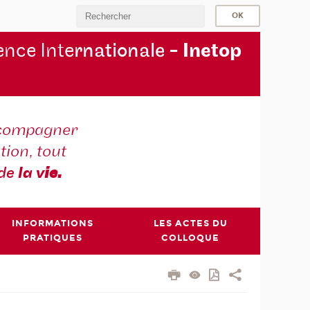
nce Inte
rnationale -
Inetop
compagner
tion, tout
 de
la v
ie.
INFORMATIONS
LES ACTES DU
PRATIQUES
COLLOQUE