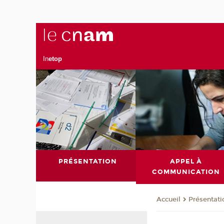
In
etop
PRÉSENTATION
APPEL À
COMMUNICATION
Présentati
Accueil