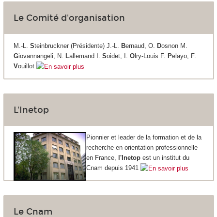
Le Comité d'organisation
M.-L.
S
teinbruckner (Présidente) J.-L.
B
ernaud, O.
D
osnon M.
G
iovannangeli, N.
L
allemand I.
S
oidet, I.
O
lry-Louis F.
P
elayo, F.
V
ouillot
L'Inetop
Pionnier et leader de la formation et de la
recherche en orientation professionnelle
en France,
l'Inetop
est un institut du
Cnam depuis 1941
Le Cnam