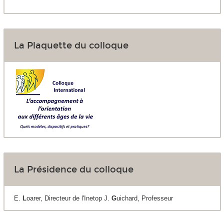
La Plaquette du colloque
La Présidence du colloque
E.
L
oarer, Directeur de l'Inetop J.
G
uichard, Professeur