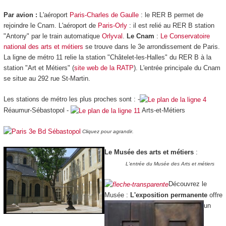
Par avion :
L'aéroport
Paris-Charles de Gaulle
: le RER B permet de
rejoindre le Cnam. L'aéroport de
Paris-Orly
: il est relié au RER B station
"Antony" par le train automatique
Orlyval
.
Le Cnam
:
Le Conservatoire
national des arts et métiers
se trouve dans le 3e arrondissement de Paris.
La ligne de métro 11 relie la station "Châtelet-les-Halles" du RER B à la
station "Art et Métiers" (
site web de la RATP
). L'entrée principale du Cnam
se situe au 292 rue St-Martin.
Les stations de métro les plus proches sont : -
Réaumur-Sébastopol -
Arts-et-Métiers
Cliquez pour agrandir.
Le Musée des arts et métiers
:
L'entrée du Musée des Arts et métiers
Découvrez le
Musée :
L'exposition permanente
offre
un