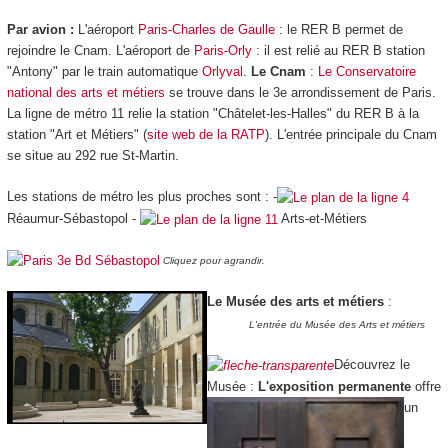
Par avion :
L'aéroport
Paris-Charles de Gaulle
: le RER B permet de
rejoindre le Cnam. L'aéroport de
Paris-Orly
: il est relié au RER B station
"Antony" par le train automatique
Orlyval
.
Le Cnam
:
Le Conservatoire
national des arts et métiers
se trouve dans le 3e arrondissement de Paris.
La ligne de métro 11 relie la station "Châtelet-les-Halles" du RER B à la
station "Art et Métiers" (
site web de la RATP
). L'entrée principale du Cnam
se situe au 292 rue St-Martin.
Les stations de métro les plus proches sont : -
Réaumur-Sébastopol -
Arts-et-Métiers
Cliquez pour agrandir.
Le Musée des arts et métiers
:
L'entrée du Musée des Arts et métiers
Découvrez le
Musée :
L'exposition permanente
offre
un