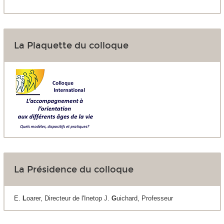
La Plaquette du colloque
La Présidence du colloque
E.
L
oarer, Directeur de l'Inetop J.
G
uichard, Professeur