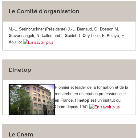
Le Comité d'organisation
M.-L.
S
teinbruckner (Présidente) J.-L.
B
ernaud, O.
D
osnon M.
G
iovannangeli, N.
L
allemand I.
S
oidet, I.
O
lry-Louis F.
P
elayo, F.
V
ouillot
L'Inetop
Pionnier et leader de la formation et de la
recherche en orientation professionnelle
en France,
l'Inetop
est un institut du
Cnam depuis 1941
Le Cnam