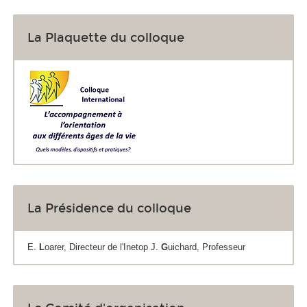
La Plaquette du colloque
La Présidence du colloque
E.
L
oarer, Directeur de l'Inetop J.
G
uichard, Professeur