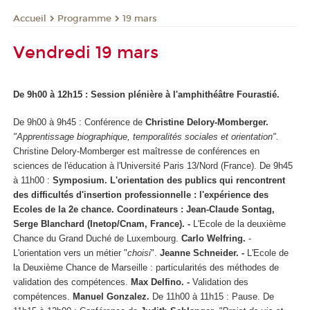
Programme
19 mars
Accueil
Vendredi 19 mars
De 9h00 à 12h15 : Session plénière à l'amphithéâtre Fourastié.
De 9h00 à 9h45 : Conférence de
Christine Delory-Momberger.
"Apprentissage biographique, temporalités sociales et orientation".
Christine Delory-Momberger est maîtresse de conférences en
sciences de l'éducation à l'Université Paris 13/Nord (France).
De 9h45
à 11h00 :
Symposium.
L'orientation des publics qui rencontrent
des difficultés d'insertion professionnelle : l'expérience des
Ecoles de la 2e chance.
Coordinateurs : Jean-Claude Sontag,
Serge Blanchard (Inetop/Cnam, France). -
L'Ecole de la deuxième
Chance du Grand Duché de Luxembourg.
Carlo Welfring.
-
L'orientation vers un métier "
choisi
".
Jeanne Schneider. -
L'Ecole de
la Deuxième Chance de Marseille : particularités des méthodes de
validation des compétences.
Max Delfino. -
Validation des
compétences.
Manuel Gonzalez.
De 11h00 à 11h15 : Pause.
De