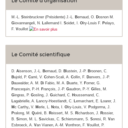
Le Comité d'organisation
M.-L.
S
teinbruckner (Présidente) J.-L.
B
ernaud, O.
D
osnon M.
G
iovannangeli, N.
L
allemand I.
S
oidet, I.
O
lry-Louis F.
P
elayo,
F.
V
ouillot
Le Comité scientifique
D.
A
isenson, J.-L.
B
ernaud, D.
B
lustein, J.-P.
B
roonen, C.
B
ujold, P.
C
arré, V.
C
ohen-Scali, A.
C
ollin, F.
D
anvers, J.-P.
D
auwalder, A. M.
D
i Fabio, M. A.
D
uarte, Y.
F
orner, G.
F
rancequin, P.-H.
F
rançois, J.-P.
G
audron, P.-Y.
G
illes, M.
G
ingras, P.
G
osling, J.
G
uichard, C.
H
oussemand, C.
L
agabrielle, A.
L
ancry-Hoestlandt, C.
L
emarchant, E.
L
oarer, J.
M
c Carthy
,
V.
M
erle, L.
N
ota, I.
O
lry-Louis, V.
P
odgorrna, J.
P
ralong, M.
Q
uéré, B.
R
eissert, M. S.
R
ichardson, J.
R
ossier,
B.
S
imon, M. L.
S
avickas, C.
S
chiersmann, S.
S
oresi, R.
V
an
Esbroeck, A.
V
an Vianen, A.-M.
V
onthron, F.
V
ouillot, P.