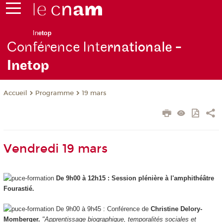
In
etop
Conférence Inte
rnationale -
Inetop
Programme
19 mars
Accueil
Vendredi 19 mars
De 9h00 à 12h15 : Session plénière à l'amphithéâtre
Fourastié.
De 9h00 à 9h45 : Conférence de
Christine Delory-
Momberger.
"Apprentissage biographique, temporalités sociales et