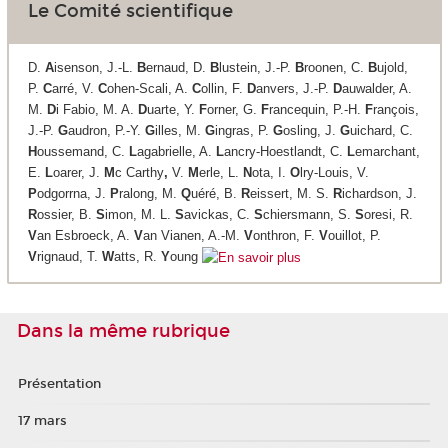
Le Comité scientifique
D.
A
isenson, J.-L.
B
ernaud, D.
B
lustein, J.-P.
B
roonen, C.
B
ujold,
P.
C
arré, V.
C
ohen-Scali, A.
C
ollin, F.
D
anvers, J.-P.
D
auwalder, A.
M.
D
i Fabio, M. A.
D
uarte, Y.
F
orner, G.
F
rancequin, P.-H.
F
rançois,
J.-P.
G
audron, P.-Y.
G
illes, M.
G
ingras, P.
G
osling, J.
G
uichard, C.
H
oussemand, C.
L
agabrielle, A.
L
ancry-Hoestlandt, C.
L
emarchant,
E.
L
oarer, J.
M
c Carthy
,
V.
M
erle, L.
N
ota, I.
O
lry-Louis, V.
P
odgorrna, J.
P
ralong, M.
Q
uéré, B.
R
eissert, M. S.
R
ichardson, J.
R
ossier, B.
S
imon, M. L.
S
avickas, C.
S
chiersmann, S.
S
oresi, R.
V
an Esbroeck, A.
V
an Vianen, A.-M.
V
onthron, F.
V
ouillot, P.
V
rignaud, T.
W
atts, R.
Y
oung
Dans la même rubrique
Présentation
17 mars