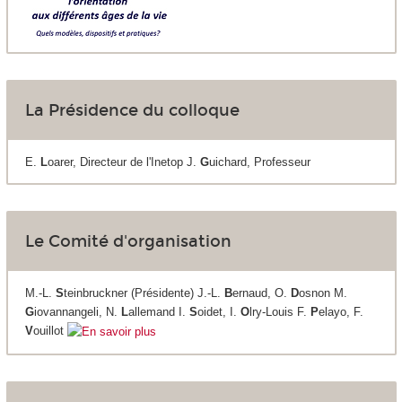
La Présidence du colloque
E.
L
oarer, Directeur de l'Inetop J.
G
uichard, Professeur
Le Comité d'organisation
M.-L.
S
teinbruckner (Présidente) J.-L.
B
ernaud, O.
D
osnon M.
G
iovannangeli, N.
L
allemand I.
S
oidet, I.
O
lry-Louis F.
P
elayo, F.
V
ouillot