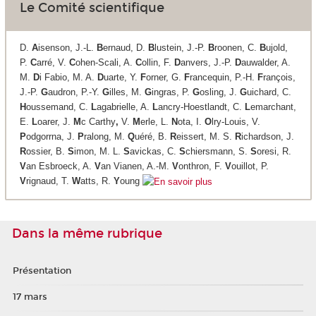
Le Comité scientifique
D.
A
isenson, J.-L.
B
ernaud, D.
B
lustein, J.-P.
B
roonen, C.
B
ujold,
P.
C
arré, V.
C
ohen-Scali, A.
C
ollin, F.
D
anvers, J.-P.
D
auwalder, A.
M.
D
i Fabio, M. A.
D
uarte, Y.
F
orner, G.
F
rancequin, P.-H.
F
rançois,
J.-P.
G
audron, P.-Y.
G
illes, M.
G
ingras, P.
G
osling, J.
G
uichard, C.
H
oussemand, C.
L
agabrielle, A.
L
ancry-Hoestlandt, C.
L
emarchant,
E.
L
oarer, J.
M
c Carthy
,
V.
M
erle, L.
N
ota, I.
O
lry-Louis, V.
P
odgorrna, J.
P
ralong, M.
Q
uéré, B.
R
eissert, M. S.
R
ichardson, J.
R
ossier, B.
S
imon, M. L.
S
avickas, C.
S
chiersmann, S.
S
oresi, R.
V
an Esbroeck, A.
V
an Vianen, A.-M.
V
onthron, F.
V
ouillot, P.
V
rignaud, T.
W
atts, R.
Y
oung
Dans la même rubrique
Présentation
17 mars