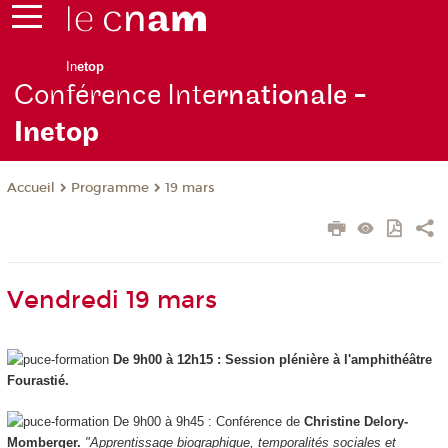
In
etop
Conférence Inte
rnationale -
Inetop
Programme
19 mars
Accueil
Vendredi 19 mars
De 9h00 à 12h15 : Session plénière à l'amphithéâtre
Fourastié.
De 9h00 à 9h45 : Conférence de
Christine Delory-
Momberger.
"Apprentissage biographique, temporalités sociales et