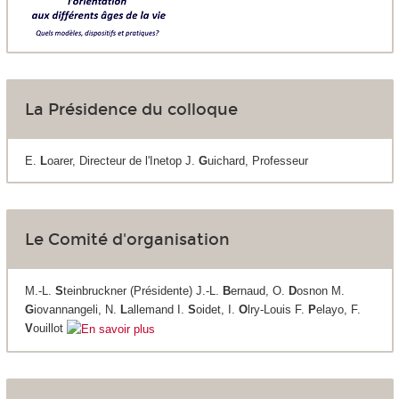
La Présidence du colloque
E.
L
oarer, Directeur de l'Inetop J.
G
uichard, Professeur
Le Comité d'organisation
M.-L.
S
teinbruckner (Présidente) J.-L.
B
ernaud, O.
D
osnon M.
G
iovannangeli, N.
L
allemand I.
S
oidet, I.
O
lry-Louis F.
P
elayo, F.
V
ouillot