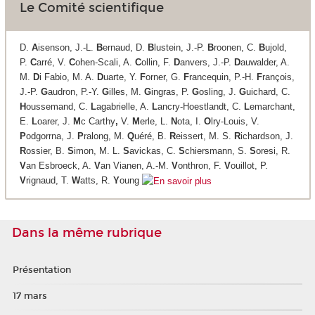
Le Comité scientifique
D.
A
isenson, J.-L.
B
ernaud, D.
B
lustein, J.-P.
B
roonen, C.
B
ujold,
P.
C
arré, V.
C
ohen-Scali, A.
C
ollin, F.
D
anvers, J.-P.
D
auwalder, A.
M.
D
i Fabio, M. A.
D
uarte, Y.
F
orner, G.
F
rancequin, P.-H.
F
rançois,
J.-P.
G
audron, P.-Y.
G
illes, M.
G
ingras, P.
G
osling, J.
G
uichard, C.
H
oussemand, C.
L
agabrielle, A.
L
ancry-Hoestlandt, C.
L
emarchant,
E.
L
oarer, J.
M
c Carthy
,
V.
M
erle, L.
N
ota, I.
O
lry-Louis, V.
P
odgorrna, J.
P
ralong, M.
Q
uéré, B.
R
eissert, M. S.
R
ichardson, J.
R
ossier, B.
S
imon, M. L.
S
avickas, C.
S
chiersmann, S.
S
oresi, R.
V
an Esbroeck, A.
V
an Vianen, A.-M.
V
onthron, F.
V
ouillot, P.
V
rignaud, T.
W
atts, R.
Y
oung
Dans la même rubrique
Présentation
17 mars