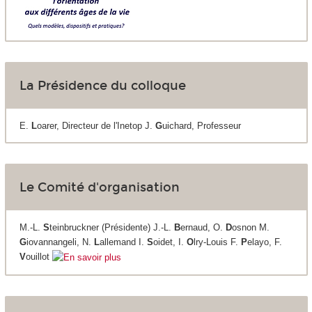
La Présidence du colloque
E.
L
oarer, Directeur de l'Inetop J.
G
uichard, Professeur
Le Comité d'organisation
M.-L.
S
teinbruckner (Présidente) J.-L.
B
ernaud, O.
D
osnon M.
G
iovannangeli, N.
L
allemand I.
S
oidet, I.
O
lry-Louis F.
P
elayo, F.
V
ouillot