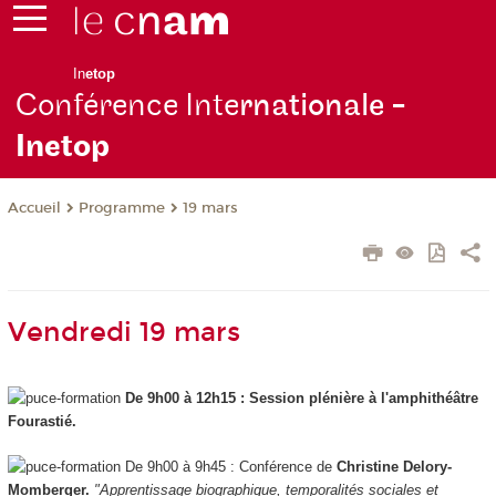
In
etop
Conférence Inte
rnationale -
Inetop
Programme
19 mars
Accueil
Vendredi 19 mars
De 9h00 à 12h15 : Session plénière à l'amphithéâtre
Fourastié.
De 9h00 à 9h45 : Conférence de
Christine Delory-
Momberger.
"Apprentissage biographique, temporalités sociales et