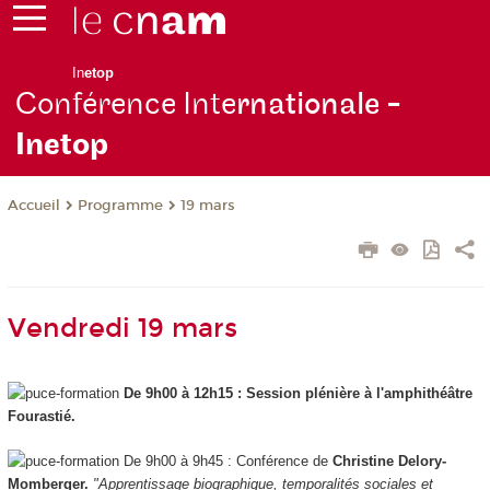
In
etop
Conférence Inte
rnationale -
Inetop
Programme
19 mars
Accueil
Vendredi 19 mars
De 9h00 à 12h15 : Session plénière à l'amphithéâtre
Fourastié.
De 9h00 à 9h45 : Conférence de
Christine Delory-
Momberger.
"Apprentissage biographique, temporalités sociales et