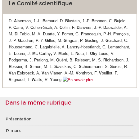
Le Comité scientifique
D.
A
isenson, J.-L.
B
ernaud, D.
B
lustein, J.-P.
B
roonen, C.
B
ujold,
P.
C
arré, V.
C
ohen-Scali, A.
C
ollin, F.
D
anvers, J.-P.
D
auwalder, A.
M.
D
i Fabio, M. A.
D
uarte, Y.
F
orner, G.
F
rancequin, P.-H.
F
rançois,
J.-P.
G
audron, P.-Y.
G
illes, M.
G
ingras, P.
G
osling, J.
G
uichard, C.
H
oussemand, C.
L
agabrielle, A.
L
ancry-Hoestlandt, C.
L
emarchant,
E.
L
oarer, J.
M
c Carthy
,
V.
M
erle, L.
N
ota, I.
O
lry-Louis, V.
P
odgorrna, J.
P
ralong, M.
Q
uéré, B.
R
eissert, M. S.
R
ichardson, J.
R
ossier, B.
S
imon, M. L.
S
avickas, C.
S
chiersmann, S.
S
oresi, R.
V
an Esbroeck, A.
V
an Vianen, A.-M.
V
onthron, F.
V
ouillot, P.
V
rignaud, T.
W
atts, R.
Y
oung
Dans la même rubrique
Présentation
17 mars