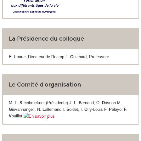
La Présidence du colloque
E.
L
oarer, Directeur de l'Inetop J.
G
uichard, Professeur
Le Comité d'organisation
M.-L.
S
teinbruckner (Présidente) J.-L.
B
ernaud, O.
D
osnon M.
G
iovannangeli, N.
L
allemand I.
S
oidet, I.
O
lry-Louis F.
P
elayo, F.
V
ouillot