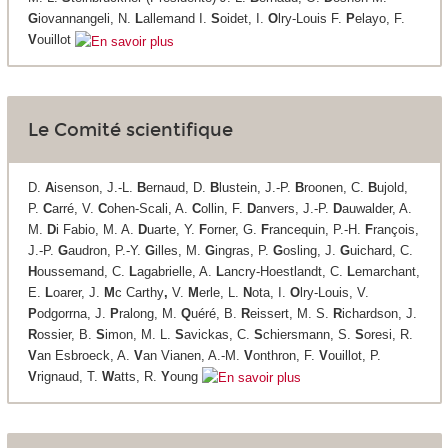
G
iovannangeli, N.
L
allemand I.
S
oidet, I.
O
lry-Louis F.
P
elayo, F.
V
ouillot
Le Comité scientifique
D.
A
isenson, J.-L.
B
ernaud, D.
B
lustein, J.-P.
B
roonen, C.
B
ujold,
P.
C
arré, V.
C
ohen-Scali, A.
C
ollin, F.
D
anvers, J.-P.
D
auwalder, A.
M.
D
i Fabio, M. A.
D
uarte, Y.
F
orner, G.
F
rancequin, P.-H.
F
rançois,
J.-P.
G
audron, P.-Y.
G
illes, M.
G
ingras, P.
G
osling, J.
G
uichard, C.
H
oussemand, C.
L
agabrielle, A.
L
ancry-Hoestlandt, C.
L
emarchant,
E.
L
oarer, J.
M
c Carthy
,
V.
M
erle, L.
N
ota, I.
O
lry-Louis, V.
P
odgorrna, J.
P
ralong, M.
Q
uéré, B.
R
eissert, M. S.
R
ichardson, J.
R
ossier, B.
S
imon, M. L.
S
avickas, C.
S
chiersmann, S.
S
oresi, R.
V
an Esbroeck, A.
V
an Vianen, A.-M.
V
onthron, F.
V
ouillot, P.
V
rignaud, T.
W
atts, R.
Y
oung