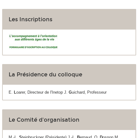
Les Inscriptions
La Présidence du colloque
E.
L
oarer, Directeur de l'Inetop J.
G
uichard, Professeur
Le Comité d'organisation
M.-L.
S
teinbruckner (Présidente) J.-L.
B
ernaud, O.
D
osnon M.