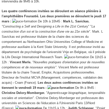
interviendra de 9h45 à 10h.
Les quatre conférences invitées se déroulent en séance plénière à
l'amphithéâtre Fourastié. Les deux premières se déroulent le jeudi 17
mars :
De 10h à 10h45 :
Mark L. Savickas.
"Constructing a Self and Desigining a Life in the 21st Centur
y" "
La
construction d'un soi et la construction d'une vie au 21e siècle
". Mark. L
Savickas est professeur titulaire de la chaire des sciences du
comportement au Northeastern Ohio Universities College of Medicine et
professeur auxiliaire à la Kent State University. Il est professeur invité au
département de psychologie de l'université Vrije en Belgique, oà il préside
la Life Design International Research Team.
De 11h15 à
12h :
Vincent Merle.
"Nouvelles pratiques d'orientation pour de nouvelles
compétences et de nouveaux emplois".
Vincent Merle est professeur
titulaire de la chaire Travail, Emploi, Acquisitions professionnelles.
Directeur de l'institut MCVA (Management, compétences, validation des
acquis)
-
Cnam (France).
Les deux autres conférences invitées se
tiennent le vendredi 19 mars :
De 9h à 9h45 :
Christine Delory
-
Momberger.
"Apprentissage biographique, temporalités
sociales et orientation".
Christine Delory-Momberger est professeure des
universités en Sciences de l'éducation à l'Université Paris 13/Nord
(France).
De 11h15 à 12h :
Judith Schlanger
. "
Projet