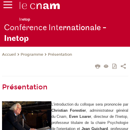
In
etop
Conférence Inte
rnationale -
Inetop
Programme
Présentation
Accueil
Présentation
L'introduction du colloque sera prononcée par
Christian Forestier
, administrateur général
du Cnam,
Even Loarer
, directeur de l'Inetop,
professeur titulaire de la chaire Psychologie
de l'orientation et
Jean Guichard
, professeur