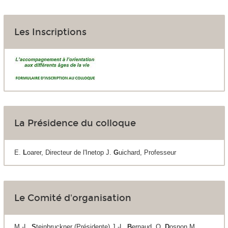
Les Inscriptions
La Présidence du colloque
E.
L
oarer, Directeur de l'Inetop J.
G
uichard, Professeur
Le Comité d'organisation
M.-L.
S
teinbruckner (Présidente) J.-L.
B
ernaud, O.
D
osnon M.