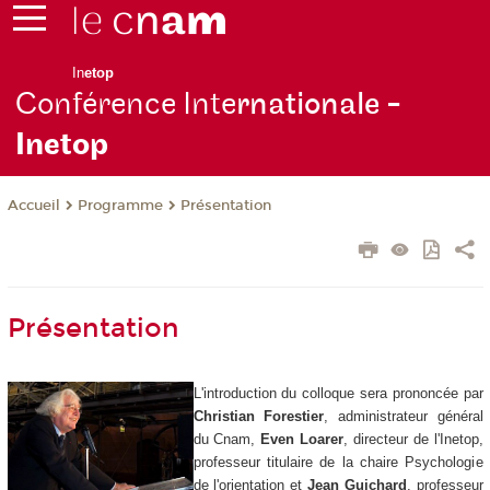
In
etop
Conférence Inte
rnationale -
Inetop
Programme
Présentation
Accueil
Présentation
L'introduction du colloque sera prononcée par
Christian Forestier
, administrateur général
du Cnam,
Even Loarer
, directeur de l'Inetop,
professeur titulaire de la chaire Psychologie
de l'orientation et
Jean Guichard
, professeur