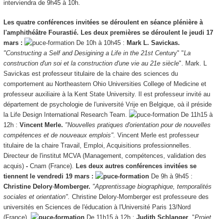
interviendra de 9h45 à 10h.
Les quatre conférences invitées se déroulent en séance plénière à
l'amphithéâtre Fourastié. Les deux premières se déroulent le jeudi 17
mars :
De 10h à 10h45 :
Mark L. Savickas.
"Constructing a Self and Desigining a Life in the 21st Centur
y" "
La
construction d'un soi et la construction d'une vie au 21e siècle
". Mark. L
Savickas est professeur titulaire de la chaire des sciences du
comportement au Northeastern Ohio Universities College of Medicine et
professeur auxiliaire à la Kent State University. Il est professeur invité au
département de psychologie de l'université Vrije en Belgique, oà il préside
la Life Design International Research Team.
De 11h15 à
12h :
Vincent Merle.
"Nouvelles pratiques d'orientation pour de nouvelles
compétences et de nouveaux emplois".
Vincent Merle est professeur
titulaire de la chaire Travail, Emploi, Acquisitions professionnelles.
Directeur de l'institut MCVA (Management, compétences, validation des
acquis)
-
Cnam (France).
Les deux autres conférences invitées se
tiennent le vendredi 19 mars :
De 9h à 9h45 :
Christine Delory
-
Momberger.
"Apprentissage biographique, temporalités
sociales et orientation".
Christine Delory-Momberger est professeure des
universités en Sciences de l'éducation à l'Université Paris 13/Nord
(France).
De 11h15 à 12h :
Judith Schlanger
. "
Projet