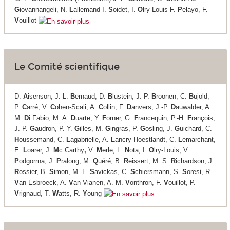
G
iovannangeli, N.
L
allemand I.
S
oidet, I.
O
lry-Louis F.
P
elayo, F.
V
ouillot
Le Comité scientifique
D.
A
isenson, J.-L.
B
ernaud, D.
B
lustein, J.-P.
B
roonen, C.
B
ujold,
P.
C
arré, V.
C
ohen-Scali, A.
C
ollin, F.
D
anvers, J.-P.
D
auwalder, A.
M.
D
i Fabio, M. A.
D
uarte, Y.
F
orner, G.
F
rancequin, P.-H.
F
rançois,
J.-P.
G
audron, P.-Y.
G
illes, M.
G
ingras, P.
G
osling, J.
G
uichard, C.
H
oussemand, C.
L
agabrielle, A.
L
ancry-Hoestlandt, C.
L
emarchant,
E.
L
oarer, J.
M
c Carthy
,
V.
M
erle, L.
N
ota, I.
O
lry-Louis, V.
P
odgorrna, J.
P
ralong, M.
Q
uéré, B.
R
eissert, M. S.
R
ichardson, J.
R
ossier, B.
S
imon, M. L.
S
avickas, C.
S
chiersmann, S.
S
oresi, R.
V
an Esbroeck, A.
V
an Vianen, A.-M.
V
onthron, F.
V
ouillot, P.
V
rignaud, T.
W
atts, R.
Y
oung