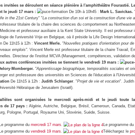
s invitées se déroulent en séance plénière à l'amphithéâtre Fourastié. L
t le jeudi 17 mars :
De 10h à 10h45 :
Mark L. Savickas.
ife in the 21st Centur
y" "
La construction d'un soi et la construction d'une vie 
rofesseur titulaire de la chaire des sciences du comportement au Northeaste
Medicine et professeur auxiliaire à la Kent State University. Il est professeur 
gie de l'université Vrije en Belgique, oà il préside la Life Design Internation
De 11h15 à 12h :
Vincent Merle.
"Nouvelles pratiques d'orientation pour de
uveaux emplois".
Vincent Merle est professeur titulaire de la chaire Travail, E
nnelles. Directeur de l'institut MCVA (Management, compétences, validation d
ux autres conférences invitées se tiennent le vendredi 19 mars :
Delory
-
Momberger.
"Apprentissage biographique, temporalités sociales et ori
ger est professeure des universités en Sciences de l'éducation à l'Universit
De 11h15 à 12h :
Judith Schlanger
. "
Projet de vie et vocation
". Judit
Université Hébraïque de Jerusalem (Israël).
llèles
sont organisées le mercredi après-midi et le jeudi toute l
us de 17 pays :
Algérie, Autriche, Belgique, Brésil, Cameroun, Canada, Eta
urg, Pologne, Portugal, Royaume Uni, Slovénie, Suède, Suisse.
Le programme du
mercredi 17 mars
.
Le programme d
Le programme du
vendredi 19 mars
.
Téléchargez le
pr