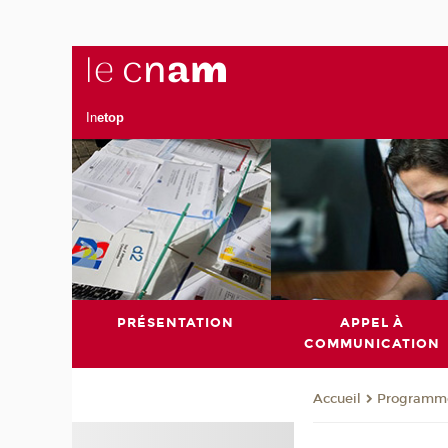
In
etop
PRÉSENTATION
APPEL À
COMMUNICATION
Programm
Accueil