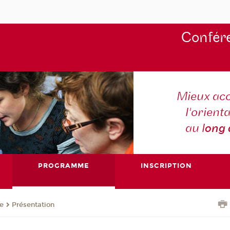
Confére
Mieux ac
l'orienta
au l
ong
PROGRAMME
INSCRIPTION
e
Présentation