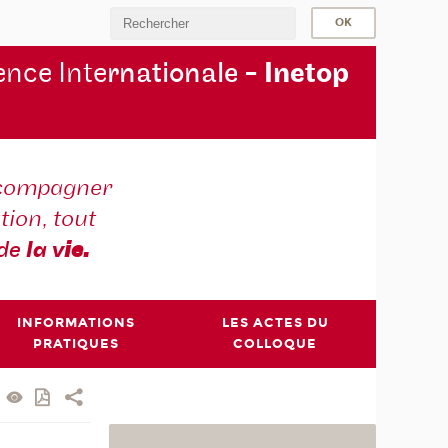
nce Inte
rnationale -
Inetop
compagner
tion, tout
 de
la v
ie.
INFORMATIONS
LES ACTES DU
PRATIQUES
COLLOQUE