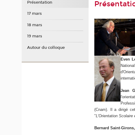
Présentati
Présentation
17 mars
18 mars
19 mars
Autour du colloque
Even L
Nationa
d'Orien
internati
Jean G
l'orient
Profess
(Cnam). Il a dirigé ce
"
L'Orientation Scolaire 
Bernard Saint
-
Girons