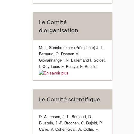
Le Comité
d'organisation
M.-L.
S
teinbruckner (Présidente) J.-L.
B
ernaud, O.
D
osnon M.
G
iovannangeli, N.
L
allemand I.
S
oidet,
I.
O
lry-Louis F.
P
elayo, F.
V
ouillot
Le Comité scientifique
D.
A
isenson, J.-L.
B
ernaud, D.
B
lustein, J.-P.
B
roonen, C.
B
ujold, P.
C
arré, V.
C
ohen-Scali, A.
C
ollin, F.