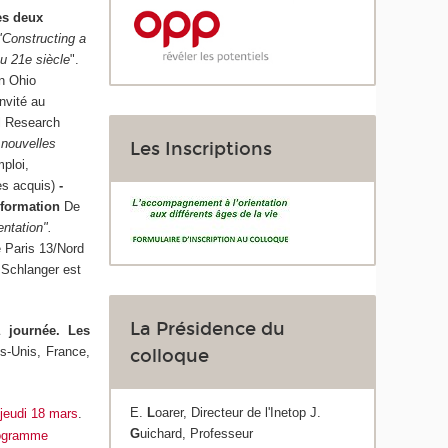
es deux
"Constructing a
au 21e siècle
".
rn Ohio
invité au
al Research
 nouvelles
Les Inscriptions
mploi,
es acquis)
-
De
entation".
é Paris 13/Nord
h Schlanger est
La Présidence du
a journée.
Les
ts-Unis, France,
colloque
E.
L
oarer, Directeur de l'Inetop J.
u
jeudi 18 mars
.
G
uichard, Professeur
ogramme