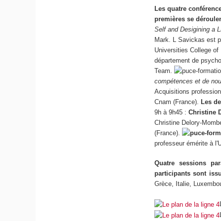
Les quatre conférence
premières se déroulen
Self and Desigining a L
Mark. L Savickas est p
Universities College of 
département de psycholo
Team.
compétences et de no
Acquisitions professio
Cnam (France).
Les de
9h à 9h45 :
Christine 
Christine Delory-Momber
(France).
professeur émérite à l'
Quatre sessions para
participants sont iss
Grèce, Italie, Luxembo