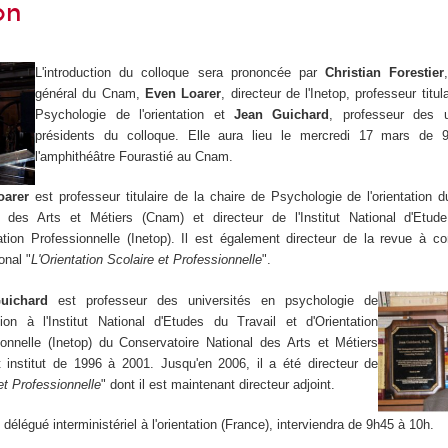
on
L'introduction du colloque sera prononcée par
Christian Forestier
général du Cnam,
Even Loarer
, directeur de l'Inetop, professeur titul
Psychologie de l'orientation et
Jean Guichard
, professeur des u
présidents du colloque. Elle aura lieu le mercredi 17 mars de
l'amphithéâtre Fourastié au Cnam.
oarer
est professeur titulaire de la chaire de Psychologie de l'orientation 
l des Arts et Métiers (Cnam) et directeur de l'Institut National d'Etud
tation Professionnelle (Inetop). Il est également directeur de la revue à c
onal "
L'Orientation Scolaire et Professionnelle
".
uichard
est professeur des universités en psychologie de
ation à l'Institut National d'Etudes du Travail et d'Orientation
ionnelle (Inetop) du Conservatoire National des Arts et Métiers
t institut de 1996 à 2001. Jusqu'en 2006, il a été directeur de
et Professionnelle
" dont il est maintenant directeur adjoint.
,
délégué interministériel à l'orientation (France), interviendra de 9h45 à 10h.