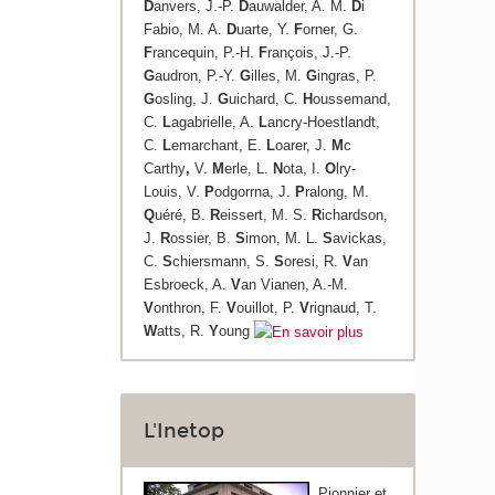
D
anvers, J.-P.
D
auwalder, A. M.
D
i
Fabio, M. A.
D
uarte, Y.
F
orner, G.
F
rancequin, P.-H.
F
rançois, J.-P.
G
audron, P.-Y.
G
illes, M.
G
ingras, P.
G
osling, J.
G
uichard, C.
H
oussemand,
C.
L
agabrielle, A.
L
ancry-Hoestlandt,
C.
L
emarchant, E.
L
oarer, J.
M
c
Carthy
,
V.
M
erle, L.
N
ota, I.
O
lry-
Louis, V.
P
odgorrna, J.
P
ralong, M.
Q
uéré, B.
R
eissert, M. S.
R
ichardson,
J.
R
ossier, B.
S
imon, M. L.
S
avickas,
C.
S
chiersmann, S.
S
oresi, R.
V
an
Esbroeck, A.
V
an Vianen, A.-M.
V
onthron, F.
V
ouillot, P.
V
rignaud, T.
W
atts, R.
Y
oung
L'Inetop
Pionnier et