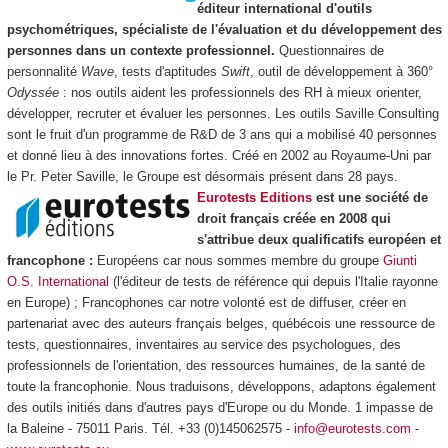
éditeur international d'outils
psychométriques, spécialiste de l'évaluation et du développement des
personnes dans un contexte professionnel.
Questionnaires de
personnalité
Wave
, tests d'aptitudes
Swift
, outil de développement à 360°
Odyssée
: nos outils aident les professionnels des RH à mieux orienter,
développer, recruter et évaluer les personnes. Les outils Saville Consulting
sont le fruit d'un programme de R&D de 3 ans qui a mobilisé 40 personnes
et donné lieu à des innovations fortes. Créé en 2002 au Royaume-Uni par
le Pr. Peter Saville, le Groupe est désormais présent dans 28 pays.
Eurotests Editions
est une société de
droit français créée en 2008 qui
s'attribue deux qualificatifs européen et
francophone :
Européens car nous sommes membre du groupe
Giunti
O.S. International
(l'éditeur de tests de référence qui depuis l'Italie rayonne
en Europe) ; Francophones car notre volonté est de diffuser, créer en
partenariat avec des auteurs français belges, québécois une ressource de
tests, questionnaires, inventaires au service des psychologues, des
professionnels de l'orientation, des ressources humaines, de la santé de
toute la francophonie. Nous traduisons, développons, adaptons également
des outils initiés dans d'autres pays d'Europe ou du Monde. 1 impasse de
la Baleine - 75011 Paris. Tél. +33 (0)145062575 -
info@eurotests.com
-