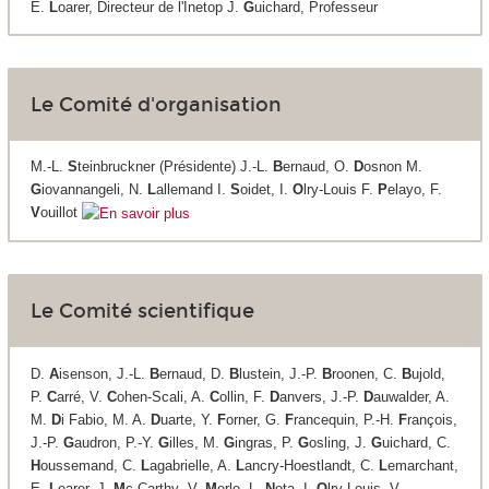
E.
L
oarer, Directeur de l'Inetop J.
G
uichard, Professeur
Le Comité d'organisation
M.-L.
S
teinbruckner (Présidente) J.-L.
B
ernaud, O.
D
osnon M.
G
iovannangeli, N.
L
allemand I.
S
oidet, I.
O
lry-Louis F.
P
elayo, F.
V
ouillot
Le Comité scientifique
D.
A
isenson, J.-L.
B
ernaud, D.
B
lustein, J.-P.
B
roonen, C.
B
ujold,
P.
C
arré, V.
C
ohen-Scali, A.
C
ollin, F.
D
anvers, J.-P.
D
auwalder, A.
M.
D
i Fabio, M. A.
D
uarte, Y.
F
orner, G.
F
rancequin, P.-H.
F
rançois,
J.-P.
G
audron, P.-Y.
G
illes, M.
G
ingras, P.
G
osling, J.
G
uichard, C.
H
oussemand, C.
L
agabrielle, A.
L
ancry-Hoestlandt, C.
L
emarchant,
E.
L
oarer, J.
M
c Carthy
,
V.
M
erle, L.
N
ota, I.
O
lry-Louis, V.