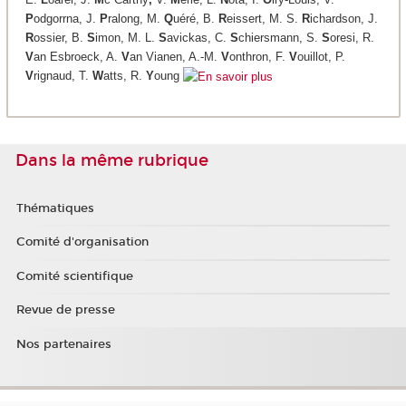
P
odgorrna, J.
P
ralong, M.
Q
uéré, B.
R
eissert, M. S.
R
ichardson, J.
R
ossier, B.
S
imon, M. L.
S
avickas, C.
S
chiersmann, S.
S
oresi, R.
V
an Esbroeck, A.
V
an Vianen, A.-M.
V
onthron, F.
V
ouillot, P.
V
rignaud, T.
W
atts, R.
Y
oung
Dans la même rubrique
Thématiques
Comité d'organisation
Comité scientifique
Revue de presse
Nos partenaires