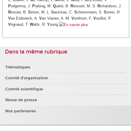
P
odgorrna, J.
P
ralong, M.
Q
uéré, B.
R
eissert, M. S.
R
ichardson, J.
R
ossier, B.
S
imon, M. L.
S
avickas, C.
S
chiersmann, S.
S
oresi, R.
V
an Esbroeck, A.
V
an Vianen, A.-M.
V
onthron, F.
V
ouillot, P.
V
rignaud, T.
W
atts, R.
Y
oung
Dans la même rubrique
Thématiques
Comité d'organisation
Comité scientifique
Revue de presse
Nos partenaires