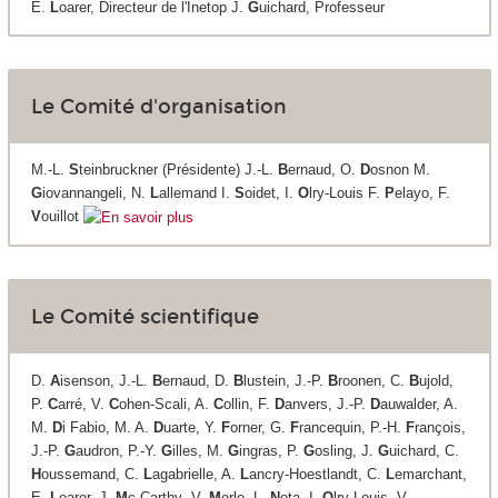
E.
L
oarer, Directeur de l'Inetop J.
G
uichard, Professeur
Le Comité d'organisation
M.-L.
S
teinbruckner (Présidente) J.-L.
B
ernaud, O.
D
osnon M.
G
iovannangeli, N.
L
allemand I.
S
oidet, I.
O
lry-Louis F.
P
elayo, F.
V
ouillot
Le Comité scientifique
D.
A
isenson, J.-L.
B
ernaud, D.
B
lustein, J.-P.
B
roonen, C.
B
ujold,
P.
C
arré, V.
C
ohen-Scali, A.
C
ollin, F.
D
anvers, J.-P.
D
auwalder, A.
M.
D
i Fabio, M. A.
D
uarte, Y.
F
orner, G.
F
rancequin, P.-H.
F
rançois,
J.-P.
G
audron, P.-Y.
G
illes, M.
G
ingras, P.
G
osling, J.
G
uichard, C.
H
oussemand, C.
L
agabrielle, A.
L
ancry-Hoestlandt, C.
L
emarchant,
E.
L
oarer, J.
M
c Carthy
,
V.
M
erle, L.
N
ota, I.
O
lry-Louis, V.