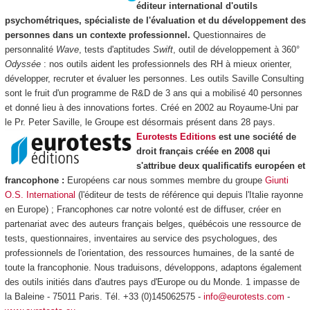
éditeur international d'outils
psychométriques, spécialiste de l'évaluation et du développement des
personnes dans un contexte professionnel.
Questionnaires de
personnalité
Wave
, tests d'aptitudes
Swift
, outil de développement à 360°
Odyssée
: nos outils aident les professionnels des RH à mieux orienter,
développer, recruter et évaluer les personnes. Les outils Saville Consulting
sont le fruit d'un programme de R&D de 3 ans qui a mobilisé 40 personnes
et donné lieu à des innovations fortes. Créé en 2002 au Royaume-Uni par
le Pr. Peter Saville, le Groupe est désormais présent dans 28 pays.
Eurotests Editions
est une société de
droit français créée en 2008 qui
s'attribue deux qualificatifs européen et
francophone :
Européens car nous sommes membre du groupe
Giunti
O.S. International
(l'éditeur de tests de référence qui depuis l'Italie rayonne
en Europe) ; Francophones car notre volonté est de diffuser, créer en
partenariat avec des auteurs français belges, québécois une ressource de
tests, questionnaires, inventaires au service des psychologues, des
professionnels de l'orientation, des ressources humaines, de la santé de
toute la francophonie. Nous traduisons, développons, adaptons également
des outils initiés dans d'autres pays d'Europe ou du Monde. 1 impasse de
la Baleine - 75011 Paris. Tél. +33 (0)145062575 -
info@eurotests.com
-