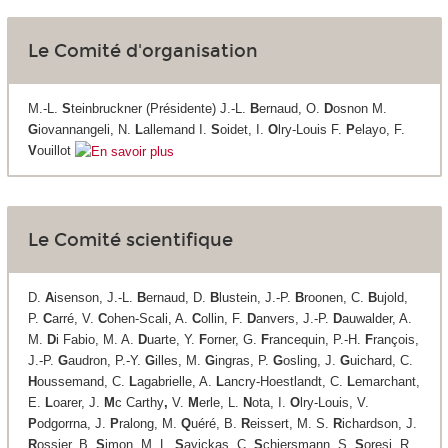
Le Comité d'organisation
M.-L.
S
teinbruckner (Présidente) J.-L.
B
ernaud, O.
D
osnon M.
G
iovannangeli, N.
L
allemand I.
S
oidet, I.
O
lry-Louis F.
P
elayo, F.
V
ouillot
Le Comité scientifique
D.
A
isenson, J.-L.
B
ernaud, D.
B
lustein, J.-P.
B
roonen, C.
B
ujold,
P.
C
arré, V.
C
ohen-Scali, A.
C
ollin, F.
D
anvers, J.-P.
D
auwalder, A.
M.
D
i Fabio, M. A.
D
uarte, Y.
F
orner, G.
F
rancequin, P.-H.
F
rançois,
J.-P.
G
audron, P.-Y.
G
illes, M.
G
ingras, P.
G
osling, J.
G
uichard, C.
H
oussemand, C.
L
agabrielle, A.
L
ancry-Hoestlandt, C.
L
emarchant,
E.
L
oarer, J.
M
c Carthy
,
V.
M
erle, L.
N
ota, I.
O
lry-Louis, V.
P
odgorrna, J.
P
ralong, M.
Q
uéré, B.
R
eissert, M. S.
R
ichardson, J.
R
ossier, B.
S
imon, M. L.
S
avickas, C.
S
chiersmann, S.
S
oresi, R.