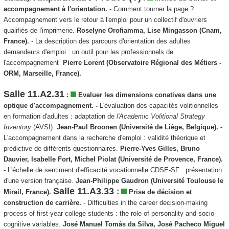
accompagnement à l'orientation.
- Comment tourner la page ?
Accompagnement vers le retour à l'emploi pour un collectif d'ouvriers
qualifiés de l'imprimerie.
Roselyne Orofiamma, Lise Mingasson (Cnam,
France).
- La description des parcours d'orientation des adultes
demandeurs d'emploi : un outil pour les professionnels de
l'accompagnement
Pierre Lorent (Observatoire Régional des Métiers -
ORM, Marseille, France).
Salle 11.A2.31
:
Evaluer les dimensions conatives dans une
optique d'accompagnement. -
L'évaluation des capacités volitionnelles
en formation d'adultes : adaptation de
l'Academic Volitional Strategy
Inventory
(AVSI).
Jean-Paul Broonen (Université de Liège, Belgique). -
L'accompagnement dans la recherche d'emploi : validité théorique et
prédictive de différents questionnaires.
Pierre-Yves Gilles, Bruno
Dauvier, Isabelle Fort, Michel Piolat (Université de Provence, France).
-
L'échelle de sentiment d'efficacité vocationnelle CDSE-SF : présentation
d'une version française.
Jean-Philippe Gaudron (Université Toulouse le
Salle 11.A3.33
:
Mirail, France).
Prise de décision et
construction de carrière.
- Difficulties in the career decision-making
process of first-year college students : the role of personality and socio-
cognitive variables.
José Manuel Tomàs da Silva, José Pacheco Miguel