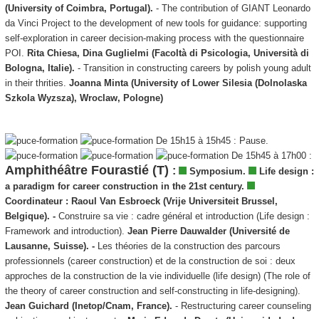
(University of Coimbra, Portugal).
- The contribution of GIANT Leonardo
da Vinci Project to the development of new tools for guidance: supporting
self-exploration in career decision-making process with the questionnaire
POI.
Rita Chiesa, Dina Guglielmi (Facoltà di Psicologia, Università di
Bologna, Italie).
- Transition in constructing careers by polish young adult
in their thrities.
Joanna Minta
(
University
of
Lower Silesia
(Dolnolaska
Szkola Wyzsza),
Wroclaw
, Pologne)
De 15h15 à 15h45 : Pause.
De 15h45 à 17h00 :
Amphithéâtre Fourastié (T)
:
Symposium.
Life design :
a paradigm for career construction in the 21st century.
Coordinateur :
Raoul Van Esbroeck (Vrije Universiteit Brussel,
Belgique). -
Construire sa vie : cadre général et introduction (Life design :
Framework and introduction).
Jean Pierre Dauwalder (Université de
Lausanne, Suisse).
-
Les théories de la construction des parcours
professionnels (career construction) et de la construction de soi : deux
approches de la construction de la vie individuelle (life design) (The role of
the theory of career construction and self-constructing in life-designing).
Jean Guichard (Inetop/Cnam, France).
- Restructuring career counseling