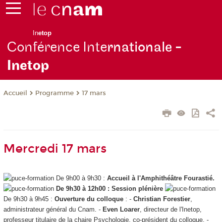
In
etop
Conférence Inte
rnationale -
Inetop
Programme
17 mars
Accueil
Mercredi 17 mars
De 9h00 à 9h30 :
Accueil à l'Amphithéâtre Fourastié.
De 9h30 à 12h00 : Session plénière
De 9h30 à 9h45 :
Ouverture du colloque
: -
Christian Forestier
,
administrateur général du Cnam. -
Even Loarer
,
directeur de l'Inetop,
professeur titulaire de la chaire Psychologie, co-président du colloque. -