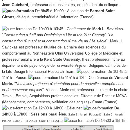
Jean Guichard
,
professeur des universités, co-président du colloque.
De 9h45 à 10h00 :
Allocution de
Bernard
-
Saint
Girons,
délégué interministériel à l'orientation (France).
De 10h00 à 10h45 : Conférence de
Mark L. Savickas.
"
Constructing a Self and Desigining a Life in the 21st Century
" "
La
construction d'un soi et la construction d'une vie au 21e siècle
". Mark. L
Savickas est professeur titulaire de la chaire des sciences du
comportement au Northeastern Ohio Universities College of Medicine et
professeur auxiliaire à la Kent State University. Il est professeur invité au
département de psychologie de l'université Vrije en Belgique, oà il préside
la Life Design International Research Team.
De 10h45 à
11h15 : Pause.
De 11h15 à 12h : Conférence de
Vincent
Merle.
"Nouvelles pratiques d'orientation pour de nouvelles compétences
et de nouveaux emplois".
Vincent Merle est professeur titulaire de la chaire
Travail, Emploi, Acquisitions professionnelles. Directeur de l'institut MCVA
(Management, compétences, validation des acquis)
-
Cnam (France).
De 12h00 à 14h00 : Déjeuner.
De
14h00 à 17h00 : Sessions parallèles
.
Salle 1 : Amphi Fourastié; Salle 2 : Amphi
De 14h00 à 15h15 :
Prouvé; Salle 3 : 11.A2.31; Salle 4 : 11.A3.33