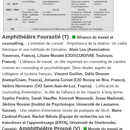
Amphithéâtre Fourastié (T)
:
Alliance de travail et
counselling.
- L'entretien de conseil : l'importance de la relation. Un cadre
théorique et une méthode de formation.
Alain Leu (Association
Traverses, France), Liliane Muratet (CIO/SCUIO/VAE Toulouse,
France).
- L'alliance de travail, un rôle important en counseling de carrière
comme en counseling et psychothérapie. Deux études auprès de
collégiens et lycéens français.
Vincent Guillon, Odile Dosnon
(Inetop/Cnam, France), Johanna Cornet (CIO Roissy en Brie, France),
Valérie Herrmann
(
CIO Saint-Jean-de-Luz, France).
- L'efficacité du
counseling d'orientation : le rôle de l'alliance et les impacts à long terme.
Sophie Perdrix, Sarah Stauffer, Koorosh Massoudi, Jonas Madonati,
Jérôme Rossier (Institut de Psychologie, Université de Lausanne,
Suisse).
- Une relation d'orientation tissée de pratiques de l'écrit.
Marie
Cardinal-Picard, Rachel Bélisle (Équipe de recherche sur les
transitions et l'apprentissage (ERTA), Université de Sherbrooke,
Amphithéâtre Prouvé (V)
Canada).
:
Monde du travail et