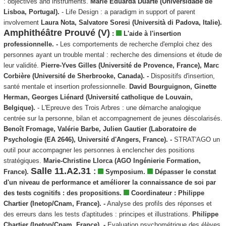
: objectives and instruments.
Marie Eduarda Duarte (Universidade de
Lisboa, Portugal).
- Life Design : a paradigm in support of parent
involvement
Laura Nota, Salvatore Soresi (Università di Padova, Italie).
Amphithéâtre Prouvé (V)
:
L'aide à l'insertion
professionnelle. -
Les comportements de recherche d'emploi chez des
personnes ayant un trouble mental : recherche des dimensions et étude de
leur validité.
Pierre-Yves Gilles (Université de Provence, France), Marc
Corbière (Université de Sherbrooke, Canada). -
Dispositifs d'insertion,
santé mentale et insertion professionnelle.
David Bourguignon, Ginette
Herman, Georges Liénard (Université catholique de Louvain,
Belgique).
- L'Epreuve des Trois Arbres : une démarche analogique
centrée sur la personne, bilan et accompagnement de jeunes déscolarisés.
Benoît Fromage, Valérie Barbe, Julien Gautier (Laboratoire de
Psychologie (EA 2646), Université d'Angers, France). -
STRAT'AGO un
outil pour accompagner les personnes à enclencher des positions
stratégiques.
Marie-Christine Llorca (AGO Ingénierie Formation,
Salle 11.A2.31
:
France).
Symposium.
Dépasser le constat
d'un niveau de performance et améliorer la connaissance de soi par
des tests cognitifs : des propositions.
Coordinateur : Philippe
Chartier (Inetop/Cnam, France). -
Analyse des profils des réponses et
des erreurs dans les tests d'aptitudes : principes et illustrations.
Philippe
Chartier (Inetop/Cnam, France). -
Evaluation psychométrique des élèves