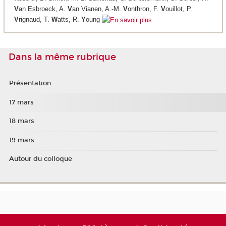
V
an Esbroeck, A.
V
an Vianen, A.-M.
V
onthron, F.
V
ouillot, P.
V
rignaud, T.
W
atts, R.
Y
oung
Dans la même rubrique
Présentation
17 mars
18 mars
19 mars
Autour du colloque