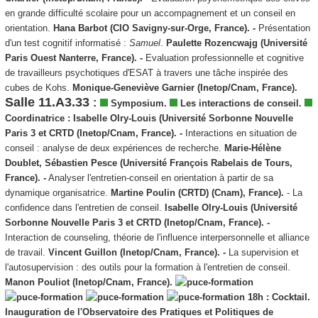
en grande difficulté scolaire pour un accompagnement et un conseil en
orientation.
Hana Barbot (CIO Savigny-sur-Orge, France). -
Présentation
d'un test cognitif informatisé :
Samuel
.
Paulette Rozencwajg (Université
Paris Ouest Nanterre, France). -
Evaluation professionnelle et cognitive
de travailleurs psychotiques d'ESAT à travers une tâche inspirée des
cubes de Kohs.
Monique-Geneviève Garnier (Inetop/Cnam, France).
Salle 11.A3.33
:
Symposium.
Les interactions de conseil.
Coordinatrice : Isabelle Olry-Louis (Université Sorbonne Nouvelle
Paris 3 et CRTD (Inetop/Cnam, France). -
Interactions en situation de
conseil : analyse de deux expériences de recherche.
Marie-Hélène
Doublet, Sébastien Pesce (Université François Rabelais de Tours,
France). -
Analyser l'entretien-conseil en orientation à partir de sa
dynamique organisatrice.
Martine Poulin (CRTD) (Cnam), France).
- La
confidence dans l'entretien de conseil.
Isabelle Olry-Louis (Université
Sorbonne Nouvelle Paris 3 et CRTD (Inetop/Cnam, France). -
Interaction de counseling, théorie de l'influence interpersonnelle et alliance
de travail.
Vincent Guillon (Inetop/Cnam, France). -
La supervision et
l'autosupervision : des outils pour la formation à l'entretien de conseil.
Manon Pouliot (Inetop/Cnam, France).
18h : Cocktail.
Inauguration de l'Observatoire des Pratiques et Politiques de