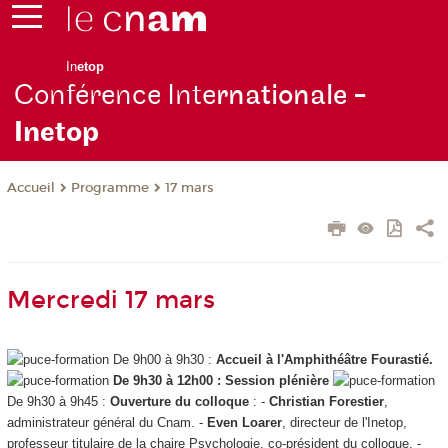
In
etop
Conférence Inte
rnationale -
Inetop
Programme
17 mars
Accueil
Mercredi 17 mars
De 9h00 à 9h30 :
Accueil à l'Amphithéâtre Fourastié.
De 9h30 à 12h00 : Session plénière
De 9h30 à 9h45 :
Ouverture du colloque
: -
Christian Forestier
,
administrateur général du Cnam. -
Even Loarer
,
directeur de l'Inetop,
professeur titulaire de la chaire Psychologie, co-président du colloque. -