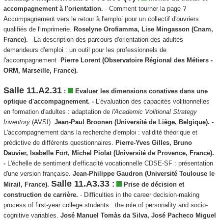
accompagnement à l'orientation.
- Comment tourner la page ?
Accompagnement vers le retour à l'emploi pour un collectif d'ouvriers
qualifiés de l'imprimerie.
Roselyne Orofiamma, Lise Mingasson (Cnam,
France).
- La description des parcours d'orientation des adultes
demandeurs d'emploi : un outil pour les professionnels de
l'accompagnement
Pierre Lorent (Observatoire Régional des Métiers -
ORM, Marseille, France).
Salle 11.A2.31
:
Evaluer les dimensions conatives dans une
optique d'accompagnement. -
L'évaluation des capacités volitionnelles
en formation d'adultes : adaptation de
l'Academic Volitional Strategy
Inventory
(AVSI).
Jean-Paul Broonen (Université de Liège, Belgique). -
L'accompagnement dans la recherche d'emploi : validité théorique et
prédictive de différents questionnaires.
Pierre-Yves Gilles, Bruno
Dauvier, Isabelle Fort, Michel Piolat (Université de Provence, France).
-
L'échelle de sentiment d'efficacité vocationnelle CDSE-SF : présentation
d'une version française.
Jean-Philippe Gaudron (Université Toulouse le
Salle 11.A3.33
:
Mirail, France).
Prise de décision et
construction de carrière.
- Difficulties in the career decision-making
process of first-year college students : the role of personality and socio-
cognitive variables.
José Manuel Tomàs da Silva, José Pacheco Miguel