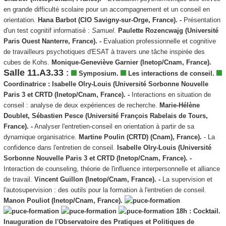
en grande difficulté scolaire pour un accompagnement et un conseil en
orientation.
Hana Barbot (CIO Savigny-sur-Orge, France). -
Présentation
d'un test cognitif informatisé :
Samuel
.
Paulette Rozencwajg (Université
Paris Ouest Nanterre, France). -
Evaluation professionnelle et cognitive
de travailleurs psychotiques d'ESAT à travers une tâche inspirée des
cubes de Kohs.
Monique-Geneviève Garnier (Inetop/Cnam, France).
Salle 11.A3.33
:
Symposium.
Les interactions de conseil.
Coordinatrice : Isabelle Olry-Louis (Université Sorbonne Nouvelle
Paris 3 et CRTD (Inetop/Cnam, France). -
Interactions en situation de
conseil : analyse de deux expériences de recherche.
Marie-Hélène
Doublet, Sébastien Pesce (Université François Rabelais de Tours,
France). -
Analyser l'entretien-conseil en orientation à partir de sa
dynamique organisatrice.
Martine Poulin (CRTD) (Cnam), France).
- La
confidence dans l'entretien de conseil.
Isabelle Olry-Louis (Université
Sorbonne Nouvelle Paris 3 et CRTD (Inetop/Cnam, France). -
Interaction de counseling, théorie de l'influence interpersonnelle et alliance
de travail.
Vincent Guillon (Inetop/Cnam, France). -
La supervision et
l'autosupervision : des outils pour la formation à l'entretien de conseil.
Manon Pouliot (Inetop/Cnam, France).
18h : Cocktail.
Inauguration de l'Observatoire des Pratiques et Politiques de