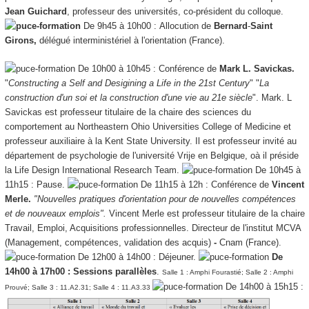
Jean Guichard
,
professeur des universités, co-président du colloque.
De 9h45 à 10h00 :
Allocution de
Bernard
-
Saint
Girons,
délégué interministériel à l'orientation (France).
De 10h00 à 10h45 : Conférence de
Mark L. Savickas.
"
Constructing a Self and Desigining a Life in the 21st Century
" "
La
construction d'un soi et la construction d'une vie au 21e siècle
". Mark. L
Savickas est professeur titulaire de la chaire des sciences du
comportement au Northeastern Ohio Universities College of Medicine et
professeur auxiliaire à la Kent State University. Il est professeur invité au
département de psychologie de l'université Vrije en Belgique, oà il préside
la Life Design International Research Team.
De 10h45 à
11h15 : Pause.
De 11h15 à 12h : Conférence de
Vincent
Merle.
"Nouvelles pratiques d'orientation pour de nouvelles compétences
et de nouveaux emplois".
Vincent Merle est professeur titulaire de la chaire
Travail, Emploi, Acquisitions professionnelles. Directeur de l'institut MCVA
(Management, compétences, validation des acquis)
-
Cnam (France).
De 12h00 à 14h00 : Déjeuner.
De
14h00 à 17h00 : Sessions parallèles
.
Salle 1 : Amphi Fourastié; Salle 2 : Amphi
De 14h00 à 15h15 :
Prouvé; Salle 3 : 11.A2.31; Salle 4 : 11.A3.33