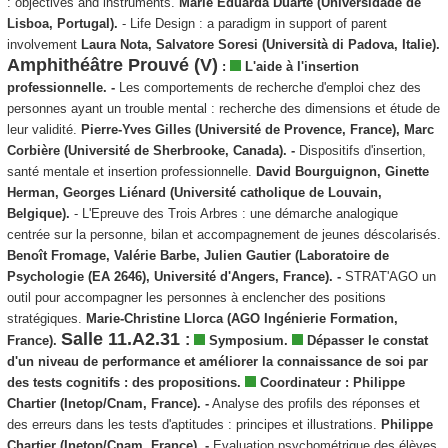
: objectives and instruments.
Marie Eduarda Duarte (Universidade de
Lisboa, Portugal).
- Life Design : a paradigm in support of parent
involvement
Laura Nota, Salvatore Soresi (Università di Padova, Italie).
Amphithéâtre Prouvé (V)
:
L'aide à l'insertion
professionnelle. -
Les comportements de recherche d'emploi chez des
personnes ayant un trouble mental : recherche des dimensions et étude de
leur validité.
Pierre-Yves Gilles (Université de Provence, France), Marc
Corbière (Université de Sherbrooke, Canada). -
Dispositifs d'insertion,
santé mentale et insertion professionnelle.
David Bourguignon, Ginette
Herman, Georges Liénard (Université catholique de Louvain,
Belgique).
- L'Epreuve des Trois Arbres : une démarche analogique
centrée sur la personne, bilan et accompagnement de jeunes déscolarisés.
Benoît Fromage, Valérie Barbe, Julien Gautier (Laboratoire de
Psychologie (EA 2646), Université d'Angers, France). -
STRAT'AGO un
outil pour accompagner les personnes à enclencher des positions
stratégiques.
Marie-Christine Llorca (AGO Ingénierie Formation,
Salle 11.A2.31
:
France).
Symposium.
Dépasser le constat
d'un niveau de performance et améliorer la connaissance de soi par
des tests cognitifs : des propositions.
Coordinateur : Philippe
Chartier (Inetop/Cnam, France). -
Analyse des profils des réponses et
des erreurs dans les tests d'aptitudes : principes et illustrations.
Philippe
Chartier (Inetop/Cnam, France). -
Evaluation psychométrique des élèves