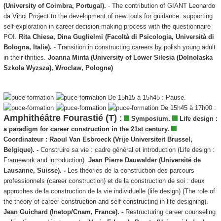
(University of Coimbra, Portugal).
- The contribution of GIANT Leonardo
da Vinci Project to the development of new tools for guidance: supporting
self-exploration in career decision-making process with the questionnaire
POI.
Rita Chiesa, Dina Guglielmi (Facoltà di Psicologia, Università di
Bologna, Italie).
- Transition in constructing careers by polish young adult
in their thrities.
Joanna Minta
(
University
of
Lower Silesia
(Dolnolaska
Szkola Wyzsza),
Wroclaw
, Pologne)
De 15h15 à 15h45 : Pause.
De 15h45 à 17h00 :
Amphithéâtre Fourastié (T)
:
Symposium.
Life design :
a paradigm for career construction in the 21st century.
Coordinateur :
Raoul Van Esbroeck (Vrije Universiteit Brussel,
Belgique). -
Construire sa vie : cadre général et introduction (Life design :
Framework and introduction).
Jean Pierre Dauwalder (Université de
Lausanne, Suisse).
-
Les théories de la construction des parcours
professionnels (career construction) et de la construction de soi : deux
approches de la construction de la vie individuelle (life design) (The role of
the theory of career construction and self-constructing in life-designing).
Jean Guichard (Inetop/Cnam, France).
- Restructuring career counseling