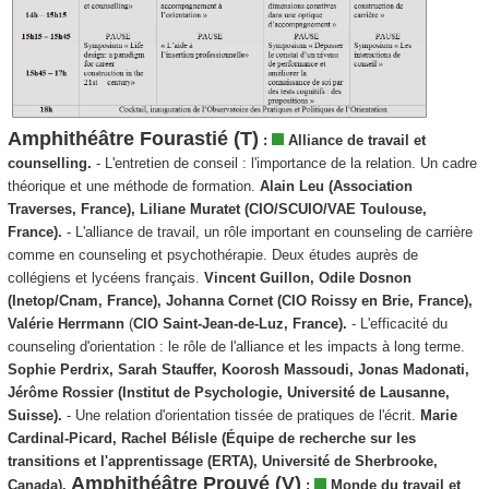
Amphithéâtre Fourastié (T)
:
Alliance de travail et
counselling.
- L'entretien de conseil : l'importance de la relation. Un cadre
théorique et une méthode de formation.
Alain Leu (Association
Traverses, France), Liliane Muratet (CIO/SCUIO/VAE Toulouse,
France).
- L'alliance de travail, un rôle important en counseling de carrière
comme en counseling et psychothérapie. Deux études auprès de
collégiens et lycéens français.
Vincent Guillon, Odile Dosnon
(Inetop/Cnam, France), Johanna Cornet (CIO Roissy en Brie, France),
Valérie Herrmann
(
CIO Saint-Jean-de-Luz, France).
- L'efficacité du
counseling d'orientation : le rôle de l'alliance et les impacts à long terme.
Sophie Perdrix, Sarah Stauffer, Koorosh Massoudi, Jonas Madonati,
Jérôme Rossier (Institut de Psychologie, Université de Lausanne,
Suisse).
- Une relation d'orientation tissée de pratiques de l'écrit.
Marie
Cardinal-Picard, Rachel Bélisle (Équipe de recherche sur les
transitions et l'apprentissage (ERTA), Université de Sherbrooke,
Amphithéâtre Prouvé (V)
Canada).
:
Monde du travail et