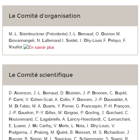
Le Comité d'organisation
M.-L.
S
teinbruckner (Présidente) J.-L.
B
ernaud, O.
D
osnon M.
G
iovannangeli, N.
L
allemand I.
S
oidet, I.
O
lry-Louis F.
P
elayo, F.
V
ouillot
Le Comité scientifique
D.
A
isenson, J.-L.
B
ernaud, D.
B
lustein, J.-P.
B
roonen, C.
B
ujold,
P.
C
arré, V.
C
ohen-Scali, A.
C
ollin, F.
D
anvers, J.-P.
D
auwalder, A.
M.
D
i Fabio, M. A.
D
uarte, Y.
F
orner, G.
F
rancequin, P.-H.
F
rançois,
J.-P.
G
audron, P.-Y.
G
illes, M.
G
ingras, P.
G
osling, J.
G
uichard, C.
H
oussemand, C.
L
agabrielle, A.
L
ancry-Hoestlandt, C.
L
emarchant,
E.
L
oarer, J.
M
c Carthy
,
V.
M
erle, L.
N
ota, I.
O
lry-Louis, V.
P
odgorrna, J.
P
ralong, M.
Q
uéré, B.
R
eissert, M. S.
R
ichardson, J.
R
ossier, B.
S
imon, M. L.
S
avickas, C.
S
chiersmann, S.
S
oresi, R.