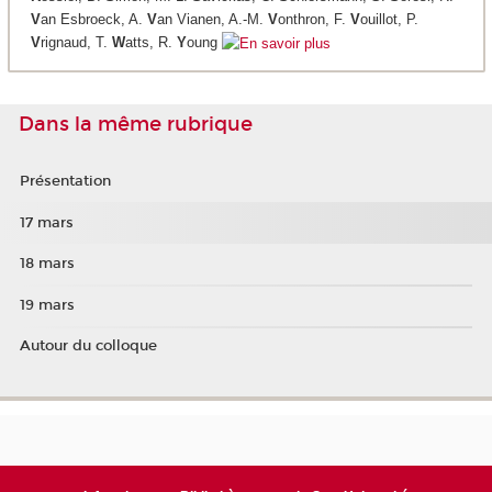
V
an Esbroeck, A.
V
an Vianen, A.-M.
V
onthron, F.
V
ouillot, P.
V
rignaud, T.
W
atts, R.
Y
oung
Dans la même rubrique
Présentation
17 mars
18 mars
19 mars
Autour du colloque