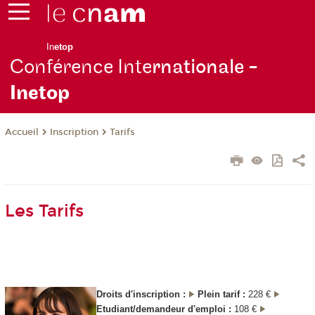
In
etop
Conférence Inte
rnationale -
Inetop
Inscription
Tarifs
Accueil
Les Tarifs
Droits d'inscription :
Plein tarif :
228 €
Etudiant/demandeur d'emploi :
108 €