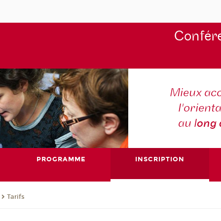
Confére
Mieux ac
l'orienta
au l
ong
PROGRAMME
INSCRIPTION
Tarifs