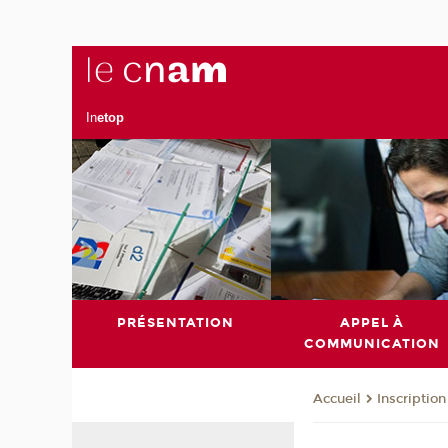
In
etop
PRÉSENTATION
APPEL À
COMMUNICATION
Inscription
Accueil