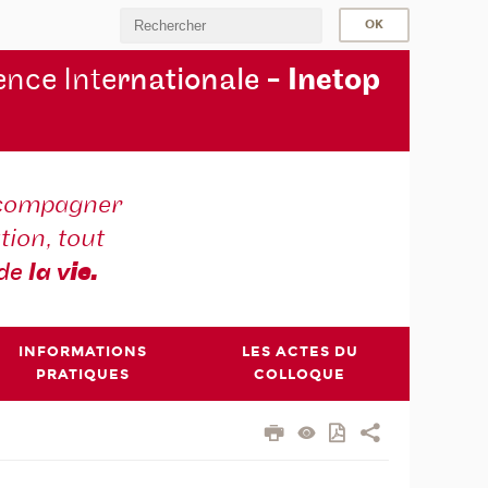
nce Inte
rnationale -
Inetop
compagner
tion, tout
 de
la v
ie.
INFORMATIONS
LES ACTES DU
PRATIQUES
COLLOQUE