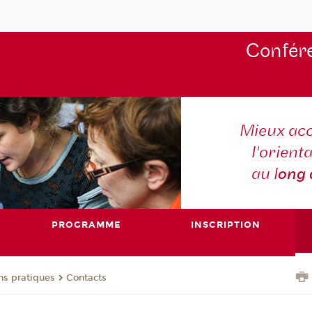
Confére
Mieux ac
l'orienta
au l
ong
PROGRAMME
INSCRIPTION
ns pratiques
Contacts