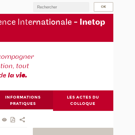
nce Inte
rnationale -
Inetop
compagner
tion, tout
 de
la v
ie.
INFORMATIONS
LES ACTES DU
PRATIQUES
COLLOQUE