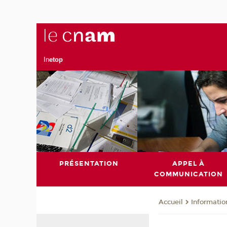
In
etop
PRÉSENTATION
APPEL À
COMMUNICATION
Informatio
Accueil