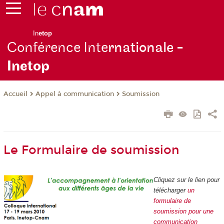
In
etop
Conférence Inte
rnationale -
Inetop
Appel à communication
Soumission
Accueil
Le Formulaire de soumission
Cliquez sur le lien pour
télécharger
un
formulaire de
soumission pour une
communication