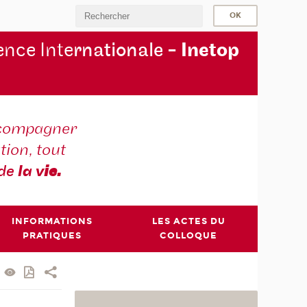
nce Inte
rnationale -
Inetop
compagner
tion, tout
 de
la v
ie.
INFORMATIONS
LES ACTES DU
PRATIQUES
COLLOQUE