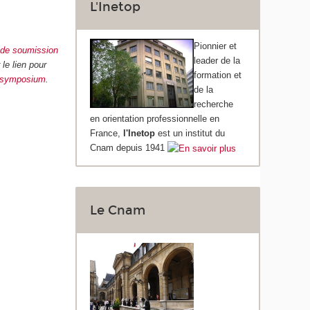
L'Inetop
Pionnier et
 de soumission
leader de la
 le lien pour
formation et
n symposium
.
de la
recherche
en orientation professionnelle en
France,
l'Inetop
est un institut du
Cnam depuis 1941
Le Cnam