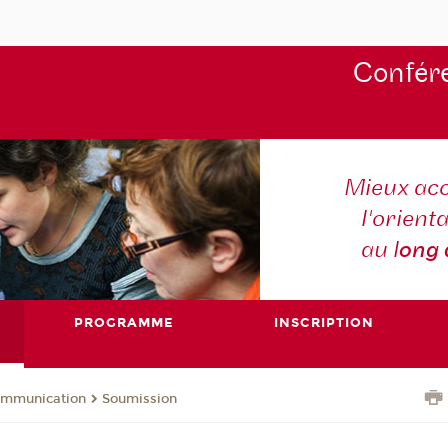
Confére
Mieux ac
l'orienta
au l
ong
PROGRAMME
INSCRIPTION
ommunication
Soumission