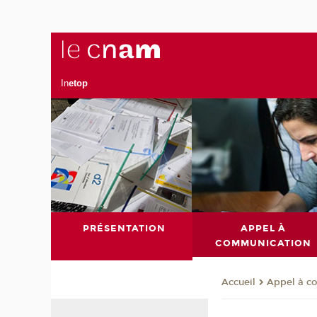
In
etop
PRÉSENTATION
APPEL À
COMMUNICATION
Appel à c
Accueil