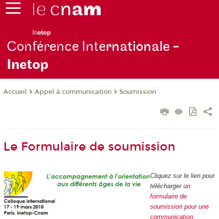
In
etop
Conférence Inte
rnationale -
Inetop
Appel à communication
Soumission
Accueil
Le Formulaire de soumission
Cliquez sur le lien pour
télécharger
un
formulaire de
soumission pour une
communication