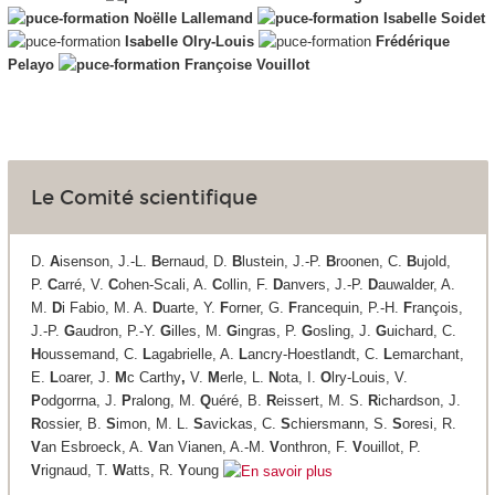
Noëlle Lallemand
Isabelle Soidet
Isabelle Olry-Louis
Frédérique
Pelayo
Françoise Vouillot
Le Comité scientifique
D.
A
isenson, J.-L.
B
ernaud, D.
B
lustein, J.-P.
B
roonen, C.
B
ujold,
P.
C
arré, V.
C
ohen-Scali, A.
C
ollin, F.
D
anvers, J.-P.
D
auwalder, A.
M.
D
i Fabio, M. A.
D
uarte, Y.
F
orner, G.
F
rancequin, P.-H.
F
rançois,
J.-P.
G
audron, P.-Y.
G
illes, M.
G
ingras, P.
G
osling, J.
G
uichard, C.
H
oussemand, C.
L
agabrielle, A.
L
ancry-Hoestlandt, C.
L
emarchant,
E.
L
oarer, J.
M
c Carthy
,
V.
M
erle, L.
N
ota, I.
O
lry-Louis, V.
P
odgorrna, J.
P
ralong, M.
Q
uéré, B.
R
eissert, M. S.
R
ichardson, J.
R
ossier, B.
S
imon, M. L.
S
avickas, C.
S
chiersmann, S.
S
oresi, R.
V
an Esbroeck, A.
V
an Vianen, A.-M.
V
onthron, F.
V
ouillot, P.
V
rignaud, T.
W
atts, R.
Y
oung