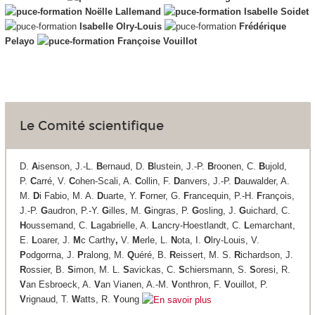
Noëlle Lallemand
Isabelle Soidet
Isabelle Olry-Louis
Frédérique
Pelayo
Françoise Vouillot
Le Comité scientifique
D.
A
isenson, J.-L.
B
ernaud, D.
B
lustein, J.-P.
B
roonen, C.
B
ujold,
P.
C
arré, V.
C
ohen-Scali, A.
C
ollin, F.
D
anvers, J.-P.
D
auwalder, A.
M.
D
i Fabio, M. A.
D
uarte, Y.
F
orner, G.
F
rancequin, P.-H.
F
rançois,
J.-P.
G
audron, P.-Y.
G
illes, M.
G
ingras, P.
G
osling, J.
G
uichard, C.
H
oussemand, C.
L
agabrielle, A.
L
ancry-Hoestlandt, C.
L
emarchant,
E.
L
oarer, J.
M
c Carthy
,
V.
M
erle, L.
N
ota, I.
O
lry-Louis, V.
P
odgorrna, J.
P
ralong, M.
Q
uéré, B.
R
eissert, M. S.
R
ichardson, J.
R
ossier, B.
S
imon, M. L.
S
avickas, C.
S
chiersmann, S.
S
oresi, R.
V
an Esbroeck, A.
V
an Vianen, A.-M.
V
onthron, F.
V
ouillot, P.
V
rignaud, T.
W
atts, R.
Y
oung