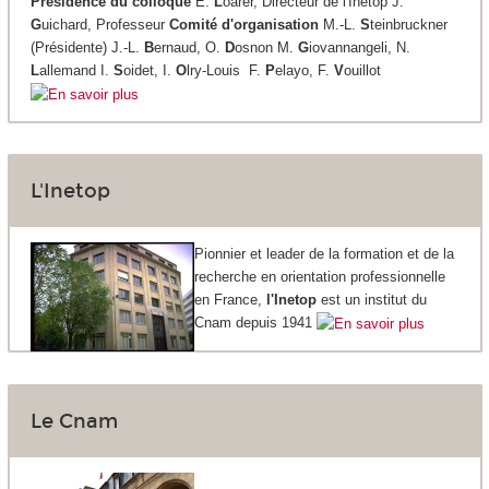
Présidence du colloque
E.
L
oarer, Directeur de l'Inetop J.
G
uichard, Professeur
Comité d'organisation
M.-L.
S
teinbruckner
(Présidente) J.-L.
B
ernaud, O.
D
osnon M.
G
iovannangeli, N.
L
allemand I.
S
oidet, I.
O
lry-Louis F.
P
elayo, F.
V
ouillot
L'Inetop
Pionnier et leader de la formation et de la
recherche en orientation professionnelle
en France,
l'Inetop
est un institut du
Cnam depuis 1941
Le Cnam