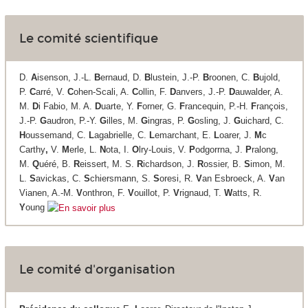
Le comité scientifique
D.
A
isenson, J.-L.
B
ernaud, D.
B
lustein, J.-P.
B
roonen, C.
B
ujold,
P.
C
arré, V.
C
ohen-Scali, A.
C
ollin, F.
D
anvers, J.-P.
D
auwalder, A.
M.
D
i Fabio, M. A.
D
uarte, Y.
F
orner, G.
F
rancequin, P.-H.
F
rançois,
J.-P.
G
audron, P.-Y.
G
illes, M.
G
ingras, P.
G
osling, J.
G
uichard, C.
H
oussemand, C.
L
agabrielle, C.
L
emarchant, E.
L
oarer, J.
M
c
Carthy
,
V.
M
erle, L.
N
ota, I.
O
lry-Louis, V.
P
odgorrna, J.
P
ralong,
M.
Q
uéré, B.
R
eissert, M. S.
R
ichardson, J.
R
ossier, B.
S
imon, M.
L.
S
avickas, C.
S
chiersmann, S.
S
oresi, R.
V
an Esbroeck, A.
V
an
Vianen, A.-M.
V
onthron, F.
V
ouillot, P.
V
rignaud, T.
W
atts, R.
Y
oung
Le comité d'organisation