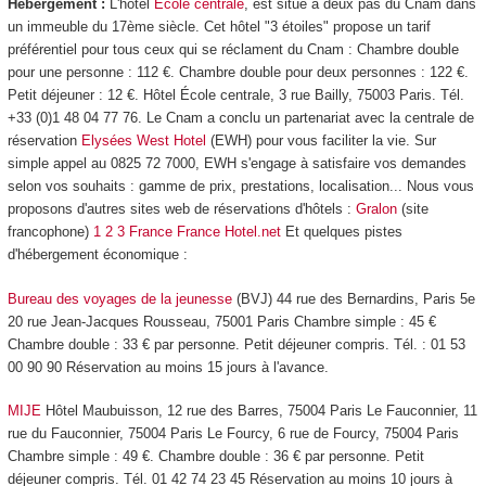
Hébergement :
L'hôtel
École centrale
, est situé à deux pas du Cnam dans
un immeuble du 17ème siècle. Cet hôtel "3 étoiles" propose un tarif
préférentiel pour tous ceux qui se réclament du Cnam : Chambre double
pour une personne : 112 €. Chambre double pour deux personnes : 122 €.
Petit déjeuner : 12 €. Hôtel École centrale, 3 rue Bailly, 75003 Paris. Tél.
+33 (0)1 48 04 77 76. Le Cnam a conclu un partenariat avec la centrale de
réservation
Elysées West Hotel
(EWH) pour vous faciliter la vie. Sur
simple appel au 0825 72 7000, EWH s'engage à satisfaire vos demandes
selon vos souhaits : gamme de prix, prestations, localisation... Nous vous
proposons d'autres sites web de réservations d'hôtels :
Gralon
(site
francophone)
1 2 3 France
France Hotel.net
Et quelques pistes
d'hébergement économique :
Bureau des voyages de la jeunesse
(BVJ) 44 rue des Bernardins, Paris 5e
20 rue Jean-Jacques Rousseau, 75001 Paris Chambre simple : 45 €
Chambre double : 33 € par personne. Petit déjeuner compris. Tél. : 01 53
00 90 90 Réservation au moins 15 jours à l'avance.
MIJE
Hôtel Maubuisson, 12 rue des Barres, 75004 Paris Le Fauconnier, 11
rue du Fauconnier, 75004 Paris Le Fourcy, 6 rue de Fourcy, 75004 Paris
Chambre simple : 49 €. Chambre double : 36 € par personne. Petit
déjeuner compris. Tél. 01 42 74 23 45 Réservation au moins 10 jours à