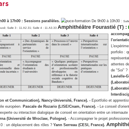
ars
h00 à 17h00 :
Sessions parallèles.
De 9h00 à 10h30 :
Sall
Amphithéâtre Fourastié (T) :
ouvé; Salle 3 : 11.A2.31; Salle 4 : 11.A3.33
accompag
l'orientati
L'expérime
porfolio : 
représenta
attentes d
de "Soi" ?
Lavielle-G
(Laboratoi
(Laboratoi
Interdisci
on et Communication), Nancy-Université, France). -
Eportfolio et apprenti
dèle européen.
Pascale de Rozario (LISE/Cnam, France). -
Le conseil d'orien
experte ou interaction dialogique de conseil en orientation entre un internaute 
rna (Université de Wroclaw, Pologne).
- Accompagner le projet professionne
Amphithé
.0 : un déplacement des rôles ?
Yann Serreau (CESI, France).