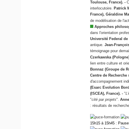
Toulouse, France).
-
C
interlocutoire.
Patrick 
France), Géraldine M
de modélisation de l'ac
Approches philosop
dans l'orientation profe
Université Federal de 
antique.
Jean-François
témoignage pour dema
Czerkawska (Pologne
lien entre culture et or
Bonnaz (Groupe de Rec
Centre de Recherche 
d'accompagnement indivi
(Esarc Evolution Bord
(ISCEA), France). -
"
L'
"
cité par projets
".
Anne
: résultats de recherch
15h15 à 15h45 : Paus