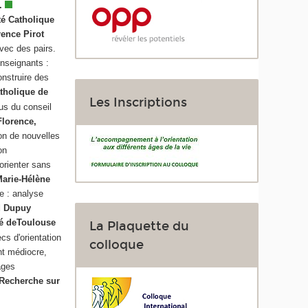
n.
té Catholique
ence Pirot
avec des pairs.
enseignants :
onstruire des
atholique de
Les Inscriptions
us du conseil
Florence,
on de nouvelles
on
orienter sans
arie-Hélène
e : analyse
d Dupuy
té deToulouse
La Plaquette du
cs d'orientation
colloque
nt médiocre,
ages
 Recherche sur