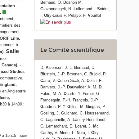
B
ernaud, O.
D
osnon M.
entation
G
iovannangeli, N.
L
allemand I.
S
oidet,
a.
I.
O
lry-Louis F.
P
elayo, F.
V
ouillot
entiment
métiers des
pagnement
ORIF Lille,
personnes à
Le Comité scientifique
Salle
m).
reer
, Canada)
. -
D.
A
isenson, J.-L.
B
ernaud, D.
anced Studies
B
lustein, J.-P.
B
roonen, C.
B
ujold, P.
 comparative.
C
arré, V.
C
ohen-Scali, A.
C
ollin, F.
 England,
D
anvers, J.-P.
D
auwalder, A. M.
D
i
 en Angleterre
Fabio, M. A.
D
uarte, Y.
F
orner, G.
lesie,
F
rancequin, P.-H.
F
rançois, J.-P.
h30 à 14h00 :
G
audron, P.-Y.
G
illes, M.
G
ingras, P.
G
osling, J.
G
uichard, C.
H
oussemand,
C.
L
agabrielle, A.
L
ancry-Hoestlandt,
C.
L
emarchant, E.
L
oarer, J.
M
c
Carthy
,
V.
M
erle, L.
N
ota, I.
O
lry-
 à 15h15 :
Salle