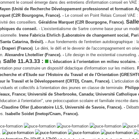
omment le conseil émerge dans des entretiens d'information conseil en VAE 
Mayen (Unité de Recherche Développement professionnel et formation A
arquet (C2R Bourgogne, France). -
Le conseil en Point Relais Conseil VAE :
Salle
tivité des conseillers.
Géraldine Marquet (C2R Bourgogne, France).
hiques du conseil.
- L'existentialisme de Sartre comme base pour un modè
ssionnelle.
Irene Fabricia Ehrlich (Laboratoire de changement social, Pari
Santa Catarina, Brésil). -
Aux fondements de l'entretien autobiographique : l
 Draperi (France)
. Le déni, le défi et le devenir de l'accompagnement en orie
in.
Alexandre Lhotellier (France). -
Life design in the existential counseling.
Salle 11.A3.33 :
)
.
L'éducation à l'orientation en milieu scolaire.
ientation pour construire un dispositif didactique d'information sur les métiers.
herche et d'Etude sur l'Histoire du Travail et de l'Orientation (GRESHTO
sur le Travail et le Développement (CRTD), Cnam, France).
L'articulation d
duels et collectifs à l'orientation des jeunes en classe de terminale.
Philip
eaux, France; Université de Sherbrooke, Canada; Université Catholique 
éducation à l'orientation
", une préoccupation scolaire et familiale inscrite dans
-Claudine Oller (Laboratoire LLS, Université de Savoie, France). -
Débattr
es.
Isabelle Soidet (Inetop/Cnam, France).
e.