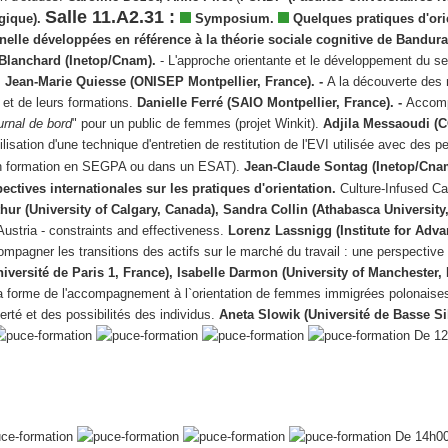
Salle 11.A2.31 :
lgique).
Symposium.
Quelques pratiques d'ori
nnelle développées en référence à la théorie sociale cognitive de Bandur
Blanchard (Inetop/Cnam).
- L'approche orientante et le développement du s
.
Jean-Marie Quiesse (ONISEP Montpellier, France). -
A la découverte des 
 et de leurs formations.
Danielle Ferré (SAIO Montpellier, France). -
Accom
urnal de bord
" pour un public de femmes (projet Winkit).
Adjila Messaoudi (C
tilisation d'une technique d'entretien de restitution de l'EVI utilisée avec des 
en formation en SEGPA ou dans un ESAT).
Jean-Claude Sontag (Inetop/Cna
ectives internationales sur les pratiques d'orientation.
Culture-Infused Ca
hur (University of Calgary, Canada), Sandra Collin (Athabasca University
 Austria - constraints and effectiveness.
Lorenz Lassnigg (Institute for Adv
mpagner les transitions des actifs sur le marché du travail : une perspective
iversité de Paris 1, France), Isabelle Darmon
(University of Manchester,
a forme de l'accompagnement à l`orientation de femmes immigrées polonaises
iberté et des possibilités des individus.
Aneta Slowik (Université de Basse Si
De 12
De 14h00