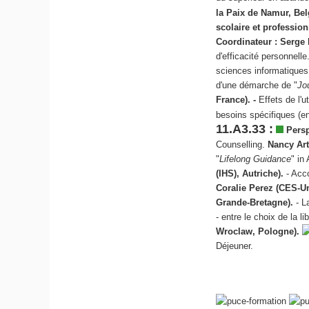
la Paix de Namur, Be
scolaire et professio
Coordinateur :
Serge 
d'efficacité personnelle
sciences informatiques
d'une démarche de "
Jo
France)
. -
Effets de l'u
besoins spécifiques (
11.A3.33 :
Persp
Counselling.
Nancy Art
"
Lifelong Guidance
" in
(IHS), Autriche).
- Acco
Coralie Perez (CES-Un
Grande-Bretagne).
- L
- entre le choix de la l
Wroclaw, Pologne).
Déjeuner.