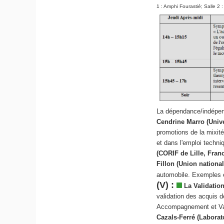
1 : Amphi Fourastié; Salle 2 
La dépendance/indépen
Cendrine Marro
(Univ
promotions de la mixit
et dans l'emploi techn
(CORIF de Lille, Franc
Fillon (Union nation
automobile. Exemples e
(V) :
La Validatio
validation des acquis 
Accompagnement et Vali
Cazals-Ferré
(Laborat