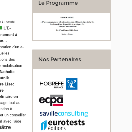
Le Programme
e 1 : Amphi
L'E-
nement à
on. -
ntation d'un e-
quelles
Nos Partenaires
tions des
e mobilisation
Nathalie
utnik
re Lisec
re
plinaire en
ssage tout au
tation à
et un conseiller
l avec l'aide
âtre