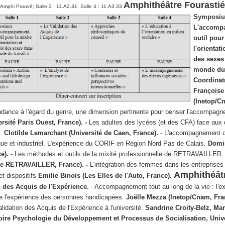
Amphithéâtre Fourastié 
: Amphi Prouvé; Salle 3 : 11.A2.31; Salle 4 : 11.A3.33
Symposi
L'accomp
outil pour
l'orientati
des sexes
monde du 
Coordinatr
Françoise
(Inetop/Cn
dance à l'égard du genre, une dimension pertinente pour penser l'accompagn
ersité Paris Ouest, France). -
Les adultes des lycées (et des CFA) face aux d
é.
Clotilde Lemarchant (Université de Caen, France).
- L'accompagnement 
ique et industriel. L'expérience du CORIF en Région Nord Pas de Calais
.
Domi
e). -
Les méthodes et outils de la mixité professionnelle de RETRAVAILLER
ale RETRAVAILLER, France). -
L'intégration des femmes dans les entreprises d
Amphithéât
t dispositifs
Emilie Binois (Les Elles de l'Auto, France).
n des Acquis de l'Expérience.
- Accompagnement tout au long de la vie : l'e
de l'expérience des personnes handicapées.
Joëlle Mezza (Inetop/Cnam, Fra
dation des Acquis de l'Expérience à l'université.
Sandrine Croity-Belz, Mar
oire Psychologie du Développement et Processus de Socialisation, Unive