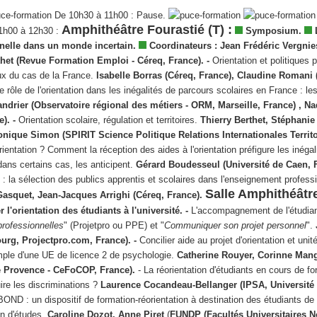
De 10h30 à 11h00 : Pause.
Amphithéâtre Fourastié (T) :
1h00 à 12h30 :
Symposium.
L
nnelle dans un monde incertain.
Coordinateurs :
Jean Frédéric Vergnie
het (Revue Formation Emploi - Céreq, France). -
Orientation et politiques 
aux du cas de la France.
Isabelle Borras (Céreq, France), Claudine Romani
e rôle de l'orientation dans les inégalités de parcours scolaires en France : le
ndrier (Observatoire régional des métiers - ORM, Marseille, France) , Na
). -
Orientation scolaire, régulation et territoires.
Thierry Berthet, Stéphanie
ique Simon (SPIRIT Science Politique Relations Internationales Territo
rientation ? Comment la réception des aides à l'orientation préfigure les inéga
dans certains cas, les anticipent.
Gérard Boudesseul (Université de Caen, F
on : la sélection des publics apprentis et scolaires dans l'enseignement profess
Salle Amphithéâtr
Gasquet, Jean-Jacques Arrighi (Céreq, France).
l'orientation des étudiants à l'université. -
L'accompagnement de l'étudian
professionnelles
" (Projetpro ou PPE) et "
Communiquer son projet personnel
".
ourg, Projectpro.com, France). -
Concilier aide au projet d'orientation et unit
mple d'une UE de licence 2 de psychologie.
Catherine Rouyer, Corinne Man
e Provence - CeFoCOP, France).
- La réorientation d'étudiants en cours de f
re les discriminations ?
Laurence Cocandeau-Bellanger (IPSA, Université
OND : un dispositif de formation-réorientation à destination des étudiants d
n d'études.
Caroline Dozot, Anne Piret
(
FUNDP (Facultés Universitaires 