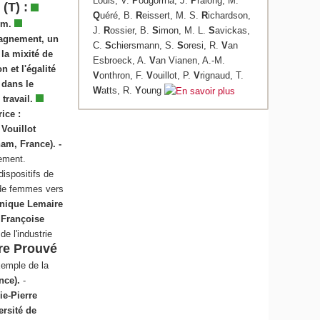
Louis, V.
P
odgorrna, J.
P
ralong, M.
(T) :
Q
uéré, B.
R
eissert, M. S.
R
ichardson,
um.
J.
R
ossier, B.
S
imon, M. L.
S
avickas,
agnement, un
C.
S
chiersmann, S.
S
oresi, R.
V
an
 la mixité de
Esbroeck, A.
V
an Vianen, A.-M.
on et l'égalité
V
onthron, F.
V
ouillot, P.
V
rignaud, T.
 dans le
W
atts, R.
Y
oung
travail.
ice :
 Vouillot
am, France). -
ement.
ispositifs de
de femmes vers
nique Lemaire
.
Françoise
e l'industrie
re Prouvé
xemple de la
nce).
-
ie-Pierre
rsité de