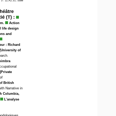
 3 : 11.A2.31; Salle
héâtre
ié (T) :
um.
Action
 life design
ions and
eur :
Richard
University of
earch.
Coimbra
ccupational
(Private
of
f British
ith Narrative in
sh Columbia,
L'analyse
thodologiques.