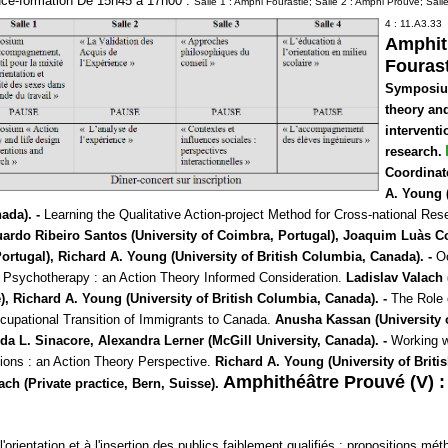
De 15h45 à 17h00 :
Salle 1 : Amphi Fourastié; Salle 2 : Amphi Prouvé; Salle
4 : 11.A3.33
Amphit
Fourast
Symposi
theory and
intervent
research.
Coordinat
A. Young (
ada). -
Learning the Qualitative Action-project Method for Cross-national Res
ardo Ribeiro Santos (University of Coimbra, Portugal), Joaquim Luàs 
 Portugal), Richard A. Young (University of British Columbia, Canada). -
O
 Psychotherapy : an Action Theory Informed Consideration.
Ladislav Valach 
e), Richard A. Young (University of British Columbia, Canada). -
The Role 
ccupational Transition of Immigrants to Canada.
Anusha Kassan (University o
a L. Sinacore, Alexandra Lerner (McGill University, Canada). -
Working w
tions : an Action Theory Perspective.
Richard A. Young (University of Briti
Amphithéâtre Prouvé (V) :
ach (Private practice, Bern, Suisse).
rientation et à l'insertion des publics faiblement qualifiés : propositions mé