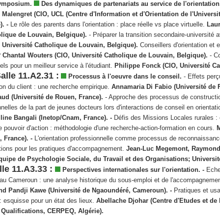
mposium.
Des dynamiques de partenariats au service de l'orientatio
 Malengret (CIO, UCL (Centre d'Information et d'Orientation de l'Universi
e).
-
Le rôle des parents dans l'orientation : place réelle vs place virtuelle.
Laur
olique de Louvain, Belgique).
- Préparer la transition secondaire-université 
, Université Catholique de Louvain, Belgique).
Conseillers d'orientation et 
?
Chantal Wouters (CIO, Université Catholique de Louvain, Belgique).
- C
ls pour un meilleur service à l'étudiant.
Philippe Fonck (CIO, Université C
alle 11.A2.31 :
Processus à l'oeuvre dans le conseil.
- Effets perç
tion du client : une recherche empirique.
Annamaria Di Fabio (Université de 
naud (Université de Rouen, France).
- Approche des processus de constructi
nelles de la part de jeunes docteurs lors d'interactions de conseil en orientati
line Bangali (Inetop/Cnam, France). -
Défis des Missions Locales rurales : 
le pouvoir d'action : méthodologie d'une recherche-action-formation en cours.
M
 France). -
L'orientation professionnelle comme processus de reconnaissanc
ations pour les pratiques d'accompagnement.
Jean-Luc Megemont, Raymon
uipe de Psychologie Sociale, du Travail et des Organisations; Universi
lle 11.A3.33 :
Perspectives internationales sur l'orientation.
-
Eche
oi au Cameroun : une analyse historique du sous-emploi et de l'accompagneme
nd Pandji Kawe (Université de Ngaoundéré, Cameroun). -
Pratiques et us
 : esquisse pour un état des lieux.
Abellache Djohar (Centre d'Etudes et de
s Qualifications, CERPEQ, Algérie).