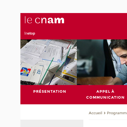
In
etop
PRÉSENTATION
APPEL À
COMMUNICATION
Programm
Accueil