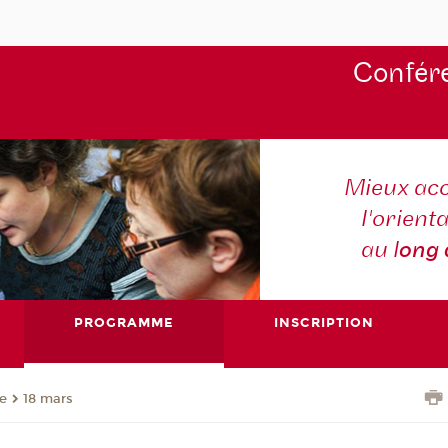
Confére
Mieux ac
l'orienta
au l
ong
PROGRAMME
INSCRIPTION
e
18 mars