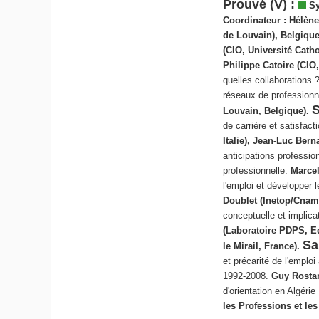
Prouvé (V) :
Sy
Coordinateur :
Hélène
de Louvain), Belgiqu
(CIO, Université Cath
Philippe Catoire (CIO
quelles collaborations 
réseaux de professionne
S
Louvain, Belgique).
de carrière et satisfac
Italie), Jean-Luc Ber
anticipations profession
professionnelle.
Marcel
l'emploi et développer 
Doublet (Inetop/Cnam,
conceptuelle et implic
(Laboratoire PDPS, Eq
Sa
le Mirail, France).
et précarité de l'empl
1992-2008.
Guy Rosta
d'orientation en Algérie
les Professions et le