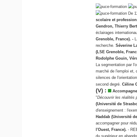
De 1
scolaire et professio
Gendron, Thierry Bert
éclairages internation
Grenoble, France). -
L
recherche.
Séverine La
(LSE Grenoble, France
Rodolphe Gouin, Véron
La segmentation par l'o
marché de l'emploi et, 
silences de l'orientati
second degré.
Céline 
(V) :
Accompagner 
"
Découvrir les réalités 
(Université de Strasb
d'enseignement : l'exe
Haddab (Université d
accompagner pour rédui
l'Ouest, France).
- REB
du supérieur en abando