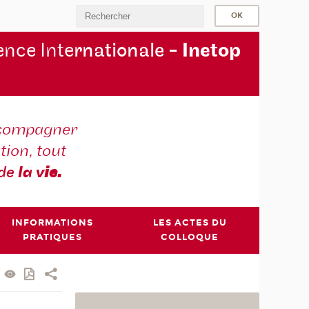
nce Inte
rnationale -
Inetop
compagner
tion, tout
 de
la v
ie.
INFORMATIONS
LES ACTES DU
PRATIQUES
COLLOQUE