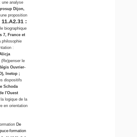
: une analyse
grosup Dijon,
 une proposition
 11.A2.31 :
le biographique
s 7, France et
a philosophie
ntation :
Alicja
- (Re)penser le
Régis Ouvrier-
), Inetop ;
es dispositifs
pe Schoda
de l'Ouest
 la logique de la
e en orientation
De