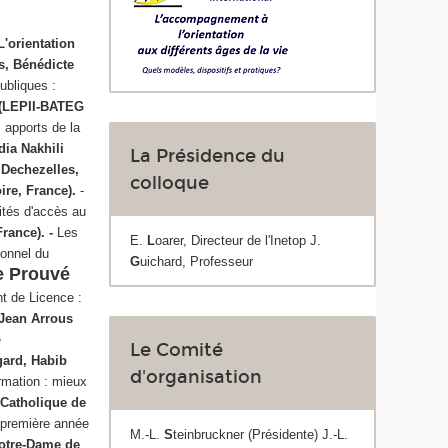
'orientation
s, Bénédicte
publiques :
 (LEPII-BATEG
s apports de la
dia Nakhili
La Présidence du
 Dechezelles,
colloque
ire, France).
-
lités d'accès au
rance). -
Les
E.
L
oarer, Directeur de l'Inetop J.
ionnel du
G
uichard, Professeur
e Prouvé
t de Licence :
Jean Arrous
é
Le Comité
gard, Habib
d'organisation
ormation : mieux
 Catholique de
e première année
M.-L.
S
teinbruckner (Présidente) J.-L.
Notre-Dame de