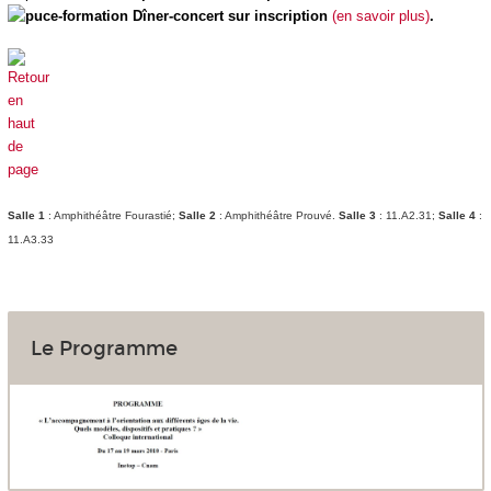
Dîner-concert sur inscription
(en savoir plus)
.
Salle 1
: Amphithéâtre Fourastié;
Salle 2
: Amphithéâtre Prouvé.
Salle 3
: 11.A2.31;
Salle 4
:
11.A3.33
Le Programme