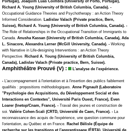
Portugal), Joaquim Luàs Coimbra (University of Porto, Portugal),
Richard A. Young (University of British Columbia, Canada). -
Occupational Guidance Theories and Psychotherapy : an Action Theory
Informed Consideration.
Ladislav Valach (Private practice, Bern,
Suisse), Richard A. Young (University of British Columbia, Canada). -
The Role of Relationships in the Occupational Transition of Immigrants to
Canada.
Anusha Kassan (University of British Columbia, Canada), Ada
L. Sinacore, Alexandra Lerner (McGill University, Canada). -
Working
with Narrative in Life-designing Interventions : an Action Theory
Perspective.
Richard A. Young (University of British Columbia,
Canada), Ladislav Valach (Private practice, Bern, Suisse).
Amphithéâtre Prouvé (V) :
L'analyse de l'expérience.
-
L'accompagnement à l'orientation et à l'insertion des publics faiblement
qualifiés : propositions méthodologiques.
Anne Pignault (Laboratoire
"Psychologie des Acquisitions, du Développement Social et des
Interactions en Contextes", Université Paris Ouest, France), Even
Loarer (Inetop/Cnam, France). -
Travail des jeunes et construction de
soi.
Valérie Cohen-Scali (CRTD, Université de Caen, France). -
La
reconnaissance des acquis de l'expérience, une question commune pour
l'orientation, au Québec et en France.
Rachel Bélisle (Équipe de
recherche sur les transitions et l'apprentissage (ÉRTA), Université de