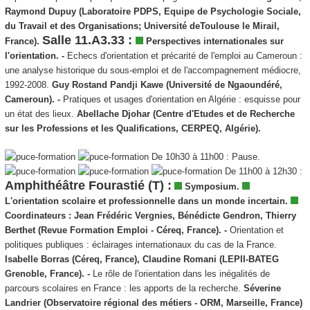
Raymond Dupuy (Laboratoire PDPS, Equipe de Psychologie Sociale,
du Travail et des Organisations; Université deToulouse le Mirail,
Salle 11.A3.33 :
France).
Perspectives internationales sur
l'orientation.
-
Echecs d'orientation et précarité de l'emploi au Cameroun :
une analyse historique du sous-emploi et de l'accompagnement médiocre,
1992-2008.
Guy Rostand Pandji Kawe (Université de Ngaoundéré,
Cameroun). -
Pratiques et usages d'orientation en Algérie : esquisse pour
un état des lieux.
Abellache Djohar (Centre d'Etudes et de Recherche
sur les Professions et les Qualifications, CERPEQ, Algérie).
De 10h30 à 11h00 : Pause.
De 11h00 à 12h30 :
Amphithéâtre Fourastié (T) :
Symposium.
L'orientation scolaire et professionnelle dans un monde incertain.
Coordinateurs :
Jean Frédéric Vergnies, Bénédicte Gendron, Thierry
Berthet (Revue Formation Emploi - Céreq, France). -
Orientation et
politiques publiques : éclairages internationaux du cas de la France.
Isabelle Borras (Céreq, France), Claudine Romani (LEPII-BATEG
Grenoble, France). -
Le rôle de l'orientation dans les inégalités de
parcours scolaires en France : les apports de la recherche.
Séverine
Landrier (Observatoire régional des métiers - ORM, Marseille, France)