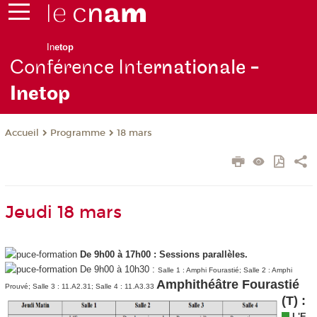
In
etop
Conférence Inte
rnationale -
Inetop
Programme
18 mars
Accueil
Jeudi 18 mars
De 9h00 à 17h00 :
Sessions parallèles.
De 9h00 à 10h30 :
Salle 1 : Amphi Fourastié; Salle 2 : Amphi
Amphithéâtre Fourastié
Prouvé; Salle 3 : 11.A2.31; Salle 4 : 11.A3.33
(T) :
L'E-