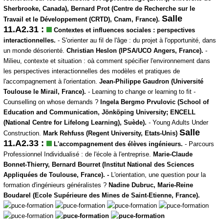
Sherbrooke, Canada), Bernard Prot (Centre de Recherche sur le
Salle
Travail et le Développement (CRTD), Cnam, France).
11.A2.31 :
Contextes et influences sociales : perspectives
interactionnelles.
- S'orienter au fil de l'âge : du projet à l'opportunité, dans
un monde désorienté.
Christian Heslon (IPSA/UCO Angers, France).
-
Milieu, contexte et situation : oà comment spécifier l'environnement dans
les perspectives interactionnelles des modèles et pratiques de
l'accompagnement à l'orientation.
Jean-Philippe Gaudron
(Université
Toulouse le Mirail, France).
- Learning to change or learning to fit -
Counselling on whose demands ?
Ingela Bergmo Prvulovic (School of
Education and Communication, Jönköping University; ENCELL
(National Centre for Lifelong Learning), Suède).
- Young Adults Under
Salle
Construction.
Mark Rehfuss (Regent University, Etats-Unis)
11.A2.33 :
L'accompagnement des élèves ingénieurs.
- Parcours
Professionnel Individualisé : de l'école à l'entreprise.
Marie-Claude
Bonnet-Thierry, Bernard Bourret (Institut National des Sciences
Appliquées de Toulouse, France). -
L'orientation, une question pour la
formation d'ingénieurs généralistes ?
Nadine Dubruc, Marie-Reine
Boudarel (Ecole Supérieure des Mines de Saint-Etienne, France).