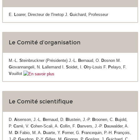
E.
L
oarer, Directeur de l'Inetop J.
G
uichard, Professeur
Le Comité d'organisation
M.-L.
S
teinbruckner (Présidente) J.-L.
B
ernaud, O.
D
osnon M.
G
iovannangeli, N.
L
allemand I.
S
oidet, I.
O
lry-Louis F.
P
elayo, F.
V
ouillot
Le Comité scientifique
D.
A
isenson, J.-L.
B
ernaud, D.
B
lustein, J.-P.
B
roonen, C.
B
ujold,
P.
C
arré, V.
C
ohen-Scali, A.
C
ollin, F.
D
anvers, J.-P.
D
auwalder, A.
M.
D
i Fabio, M. A.
D
uarte, Y.
F
orner, G.
F
rancequin, P.-H.
F
rançois,
J.-P.
G
audron, P.-Y.
G
illes, M.
G
ingras, P.
G
osling, J.
G
uichard, C.