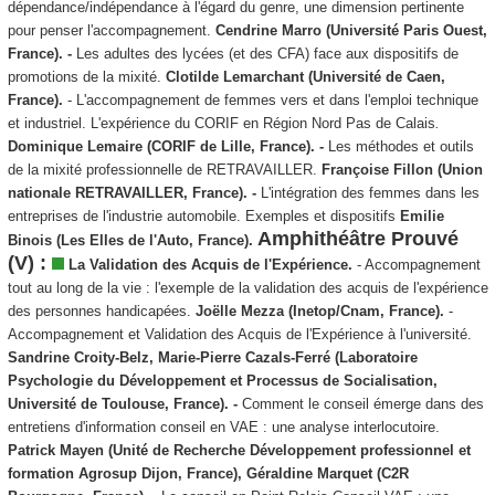
dépendance/indépendance à l'égard du genre, une dimension pertinente
pour penser l'accompagnement.
Cendrine Marro
(Université Paris Ouest,
France). -
Les adultes des lycées (et des CFA) face aux dispositifs de
promotions de la mixité.
Clotilde Lemarchant (Université de Caen,
France).
- L'accompagnement de femmes vers et dans l'emploi technique
et industriel. L'expérience du CORIF en Région Nord Pas de Calais
.
Dominique Lemaire (CORIF de Lille, France). -
Les méthodes et outils
de la mixité professionnelle de RETRAVAILLER.
Françoise Fillon (Union
nationale RETRAVAILLER, France). -
L'intégration des femmes dans les
entreprises de l'industrie automobile. Exemples et dispositifs
Emilie
Amphithéâtre Prouvé
Binois (Les Elles de l'Auto, France).
(V) :
La Validation des Acquis de l'Expérience.
- Accompagnement
tout au long de la vie : l'exemple de la validation des acquis de l'expérience
des personnes handicapées.
Joëlle Mezza (Inetop/Cnam, France).
-
Accompagnement et Validation des Acquis de l'Expérience à l'université.
Sandrine Croity-Belz, Marie-Pierre Cazals-Ferré
(Laboratoire
Psychologie du Développement et Processus de Socialisation,
Université de Toulouse, France).
-
Comment le conseil émerge dans des
entretiens d'information conseil en VAE : une analyse interlocutoire.
Patrick Mayen (Unité de Recherche Développement professionnel et
formation Agrosup Dijon, France), Géraldine Marquet (C2R