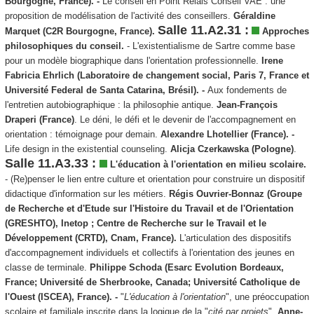
Bourgogne, France). -
Le conseil en Point Relais Conseil VAE : une
proposition de modélisation de l'activité des conseillers.
Géraldine
Salle 11.A2.31 :
Marquet (C2R Bourgogne, France).
Approches
philosophiques du conseil.
- L'existentialisme de Sartre comme base
pour un modèle biographique dans l'orientation professionnelle.
Irene
Fabricia Ehrlich (Laboratoire de changement social, Paris 7, France et
Université Federal de Santa Catarina, Brésil). -
Aux fondements de
l'entretien autobiographique : la philosophie antique.
Jean-François
Draperi (France)
. Le déni, le défi et le devenir de l'accompagnement en
orientation : témoignage pour demain.
Alexandre Lhotellier (France). -
Life design in the existential counseling.
Alicja Czerkawska (Pologne)
.
Salle 11.A3.33 :
L'éducation à l'orientation en milieu scolaire.
- (Re)penser le lien entre culture et orientation pour construire un dispositif
didactique d'information sur les métiers.
Régis Ouvrier-Bonnaz (Groupe
de Recherche et d'Etude sur l'Histoire du Travail et de l'Orientation
(GRESHTO), Inetop ; Centre de Recherche sur le Travail et le
Développement (CRTD), Cnam, France).
L'articulation des dispositifs
d'accompagnement individuels et collectifs à l'orientation des jeunes en
classe de terminale.
Philippe Schoda (Esarc Evolution Bordeaux,
France; Université de Sherbrooke, Canada; Université Catholique de
l'Ouest (ISCEA), France). -
"
L'éducation à l'orientation
", une préoccupation
scolaire et familiale inscrite dans la logique de la "
cité par projets
".
Anne-