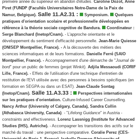
première année du supérieur en abandon d'études.
Caroline Dozot, Anne
Piret
(
FUNDP (Facultés Universitaires Notre-Dame de la Paix de
Salle 11.A2.31 :
Namur, Belgique).
Symposium.
Quelques
pratiques d'orientation scolaire et professionnelle développées en
référence à la théorie sociale cognitive de Bandura.
Coordinateur :
Serge Blanchard (Inetop/Cnam).
- L'approche orientante et le
développement du sentiment d'efficacité personnelle.
Jean-Marie Quiesse
(ONISEP Montpellier, France). -
A la découverte des métiers des
sciences informatiques et de leurs formations.
Danielle Ferré (SAIO
Montpellier, France). -
Accompagnement d'une démarche de "
Journal de
bord
" pour un public de femmes (projet Winkit).
Adjila Messaoudi (CORIF
Lille, France)
. -
Effets de l'utilisation d'une technique d'entretien de
restitution de l'EVI utilisée avec des personnes à besoins spécifiques (en
formation en SEGPA ou dans un ESAT).
Jean-Claude Sontag
Salle 11.A3.33 :
(Inetop/Cnam).
Perspectives internationales
sur les pratiques d'orientation.
Culture-Infused Career Counselling.
Nancy Arthur (University of Calgary, Canada), Sandra Collin
(Athabasca University, Canada)
. - "
Lifelong Guidance
" in Austria -
constraints and effectiveness.
Lorenz Lassnigg (Institute for Advanced
Studies (IHS), Autriche).
- Accompagner les transitions des actifs sur le
marché du travail : une perspective comparative.
Coralie Perez (CES-
Université de Paris 1, France), Isabelle Darmon
(University of