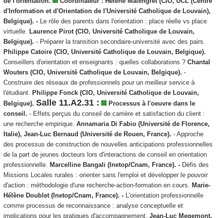
de l'orientation.
Coordinateur :
Hélène Malengret (CIO, UCL (Centre
d'Information et d'Orientation de l'Université Catholique de Louvain),
Belgique).
-
Le rôle des parents dans l'orientation : place réelle vs place
virtuelle.
Laurence Pirot (CIO, Université Catholique de Louvain,
Belgique).
- Préparer la transition secondaire-université avec des pairs.
Philippe Catoire (CIO, Université Catholique de Louvain, Belgique).
Conseillers d'orientation et enseignants : quelles collaborations ?
Chantal
Wouters (CIO, Université Catholique de Louvain, Belgique).
-
Construire des réseaux de professionnels pour un meilleur service à
l'étudiant.
Philippe Fonck (CIO, Université Catholique de Louvain,
Salle 11.A2.31 :
Belgique).
Processus à l'oeuvre dans le
conseil.
- Effets perçus du conseil de carrière et satisfaction du client :
une recherche empirique.
Annamaria Di Fabio (Université de Florence,
Italie), Jean-Luc Bernaud (Université de Rouen, France).
- Approche
des processus de construction de nouvelles anticipations professionnelles
de la part de jeunes docteurs lors d'interactions de conseil en orientation
professionnelle.
Marcelline Bangali (Inetop/Cnam, France). -
Défis des
Missions Locales rurales : orienter sans l'emploi et développer le pouvoir
d'action : méthodologie d'une recherche-action-formation en cours.
Marie-
Hélène Doublet (Inetop/Cnam, France). -
L'orientation professionnelle
comme processus de reconnaissance : analyse conceptuelle et
implications pour les pratiques d'accompagnement.
Jean-Luc Megemont,