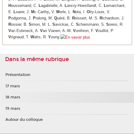
H
oussemand, C.
L
agabrielle, A.
L
ancry-Hoestlandt, C.
L
emarchant,
E.
L
oarer, J.
M
c Carthy
,
V.
M
erle, L.
N
ota, I.
O
lry-Louis, V.
P
odgorrna, J.
P
ralong, M.
Q
uéré, B.
R
eissert, M. S.
R
ichardson, J.
R
ossier, B.
S
imon, M. L.
S
avickas, C.
S
chiersmann, S.
S
oresi, R.
V
an Esbroeck, A.
V
an Vianen, A.-M.
V
onthron, F.
V
ouillot, P.
V
rignaud, T.
W
atts, R.
Y
oung
Dans la même rubrique
Présentation
17 mars
18 mars
19 mars
Autour du colloque