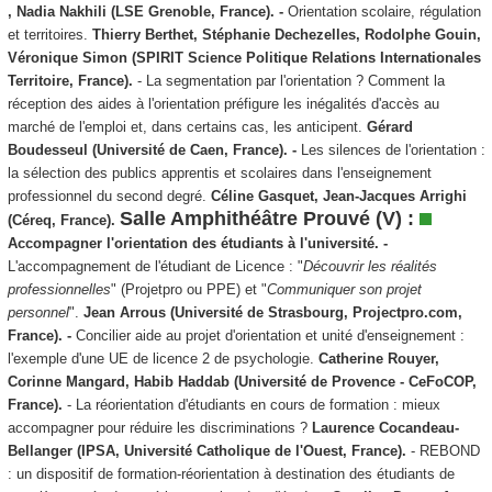
, Nadia Nakhili
(LSE Grenoble, France). -
Orientation scolaire, régulation
et territoires.
Thierry Berthet, Stéphanie Dechezelles, Rodolphe Gouin,
Véronique Simon (SPIRIT Science Politique Relations Internationales
Territoire, France).
- La segmentation par l'orientation ? Comment la
réception des aides à l'orientation préfigure les inégalités d'accès au
marché de l'emploi et, dans certains cas, les anticipent.
Gérard
Boudesseul (Université de Caen, France). -
Les silences de l'orientation :
la sélection des publics apprentis et scolaires dans l'enseignement
professionnel du second degré.
Céline Gasquet, Jean-Jacques Arrighi
Salle Amphithéâtre Prouvé (V) :
(Céreq, France).
Accompagner l'orientation des étudiants à l'université. -
L'accompagnement de l'étudiant de Licence : "
Découvrir les réalités
professionnelles
" (Projetpro ou PPE) et "
Communiquer son projet
personnel
".
Jean Arrous (Université de Strasbourg, Projectpro.com,
France). -
Concilier aide au projet d'orientation et unité d'enseignement :
l'exemple d'une UE de licence 2 de psychologie.
Catherine Rouyer,
Corinne Mangard, Habib Haddab (Université de Provence - CeFoCOP,
France).
- La réorientation d'étudiants en cours de formation : mieux
accompagner pour réduire les discriminations ?
Laurence Cocandeau-
Bellanger (IPSA, Université Catholique de l'Ouest, France).
- REBOND
: un dispositif de formation-réorientation à destination des étudiants de