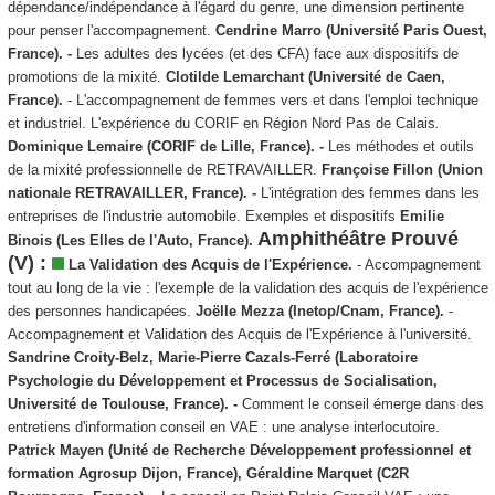
dépendance/indépendance à l'égard du genre, une dimension pertinente
pour penser l'accompagnement.
Cendrine Marro
(Université Paris Ouest,
France). -
Les adultes des lycées (et des CFA) face aux dispositifs de
promotions de la mixité.
Clotilde Lemarchant (Université de Caen,
France).
- L'accompagnement de femmes vers et dans l'emploi technique
et industriel. L'expérience du CORIF en Région Nord Pas de Calais
.
Dominique Lemaire (CORIF de Lille, France). -
Les méthodes et outils
de la mixité professionnelle de RETRAVAILLER.
Françoise Fillon (Union
nationale RETRAVAILLER, France). -
L'intégration des femmes dans les
entreprises de l'industrie automobile. Exemples et dispositifs
Emilie
Amphithéâtre Prouvé
Binois (Les Elles de l'Auto, France).
(V) :
La Validation des Acquis de l'Expérience.
- Accompagnement
tout au long de la vie : l'exemple de la validation des acquis de l'expérience
des personnes handicapées.
Joëlle Mezza (Inetop/Cnam, France).
-
Accompagnement et Validation des Acquis de l'Expérience à l'université.
Sandrine Croity-Belz, Marie-Pierre Cazals-Ferré
(Laboratoire
Psychologie du Développement et Processus de Socialisation,
Université de Toulouse, France).
-
Comment le conseil émerge dans des
entretiens d'information conseil en VAE : une analyse interlocutoire.
Patrick Mayen (Unité de Recherche Développement professionnel et
formation Agrosup Dijon, France), Géraldine Marquet (C2R