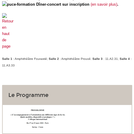
Dîner-concert sur inscription
(en savoir plus)
.
Salle 1
: Amphithéâtre Fourastié;
Salle 2
: Amphithéâtre Prouvé.
Salle 3
: 11.A2.31;
Salle 4
:
11.A3.33
Le Programme