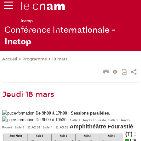
In
etop
Conférence Inte
rnationale -
Inetop
Programme
18 mars
Accueil
Jeudi 18 mars
De 9h00 à 17h00 :
Sessions parallèles.
De 9h00 à 10h30 :
Salle 1 : Amphi Fourastié; Salle 2 : Amphi
Amphithéâtre Fourastié
Prouvé; Salle 3 : 11.A2.31; Salle 4 : 11.A3.33
(T) :
L'E-