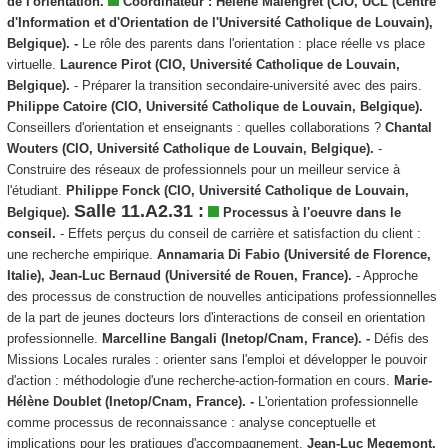
de l'orientation.
Coordinateur :
Hélène Malengret (CIO, UCL (Centre
d'Information et d'Orientation de l'Université Catholique de Louvain),
Belgique).
-
Le rôle des parents dans l'orientation : place réelle vs place
virtuelle.
Laurence Pirot (CIO, Université Catholique de Louvain,
Belgique).
- Préparer la transition secondaire-université avec des pairs.
Philippe Catoire (CIO, Université Catholique de Louvain, Belgique).
Conseillers d'orientation et enseignants : quelles collaborations ?
Chantal
Wouters (CIO, Université Catholique de Louvain, Belgique).
-
Construire des réseaux de professionnels pour un meilleur service à
l'étudiant.
Philippe Fonck (CIO, Université Catholique de Louvain,
Salle 11.A2.31 :
Belgique).
Processus à l'oeuvre dans le
conseil.
- Effets perçus du conseil de carrière et satisfaction du client :
une recherche empirique.
Annamaria Di Fabio (Université de Florence,
Italie), Jean-Luc Bernaud (Université de Rouen, France).
- Approche
des processus de construction de nouvelles anticipations professionnelles
de la part de jeunes docteurs lors d'interactions de conseil en orientation
professionnelle.
Marcelline Bangali (Inetop/Cnam, France). -
Défis des
Missions Locales rurales : orienter sans l'emploi et développer le pouvoir
d'action : méthodologie d'une recherche-action-formation en cours.
Marie-
Hélène Doublet (Inetop/Cnam, France). -
L'orientation professionnelle
comme processus de reconnaissance : analyse conceptuelle et
implications pour les pratiques d'accompagnement.
Jean-Luc Megemont,