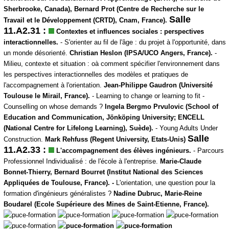
Sherbrooke, Canada), Bernard Prot (Centre de Recherche sur le
Salle
Travail et le Développement (CRTD), Cnam, France).
11.A2.31 :
Contextes et influences sociales : perspectives
interactionnelles.
- S'orienter au fil de l'âge : du projet à l'opportunité, dans
un monde désorienté.
Christian Heslon (IPSA/UCO Angers, France).
-
Milieu, contexte et situation : oà comment spécifier l'environnement dans
les perspectives interactionnelles des modèles et pratiques de
l'accompagnement à l'orientation.
Jean-Philippe Gaudron
(Université
Toulouse le Mirail, France).
- Learning to change or learning to fit -
Counselling on whose demands ?
Ingela Bergmo Prvulovic (School of
Education and Communication, Jönköping University; ENCELL
(National Centre for Lifelong Learning), Suède).
- Young Adults Under
Salle
Construction.
Mark Rehfuss (Regent University, Etats-Unis)
11.A2.33 :
L'accompagnement des élèves ingénieurs.
- Parcours
Professionnel Individualisé : de l'école à l'entreprise.
Marie-Claude
Bonnet-Thierry, Bernard Bourret (Institut National des Sciences
Appliquées de Toulouse, France). -
L'orientation, une question pour la
formation d'ingénieurs généralistes ?
Nadine Dubruc, Marie-Reine
Boudarel (Ecole Supérieure des Mines de Saint-Etienne, France).