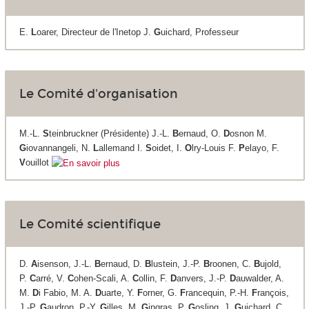
E.
L
oarer, Directeur de l'Inetop J.
G
uichard, Professeur
Le Comité d'organisation
M.-L.
S
teinbruckner (Présidente) J.-L.
B
ernaud, O.
D
osnon M.
G
iovannangeli, N.
L
allemand I.
S
oidet, I.
O
lry-Louis F.
P
elayo, F.
V
ouillot
Le Comité scientifique
D.
A
isenson, J.-L.
B
ernaud, D.
B
lustein, J.-P.
B
roonen, C.
B
ujold,
P.
C
arré, V.
C
ohen-Scali, A.
C
ollin, F.
D
anvers, J.-P.
D
auwalder, A.
M.
D
i Fabio, M. A.
D
uarte, Y.
F
orner, G.
F
rancequin, P.-H.
F
rançois,
J.-P.
G
audron, P.-Y.
G
illes, M.
G
ingras, P.
G
osling, J.
G
uichard, C.