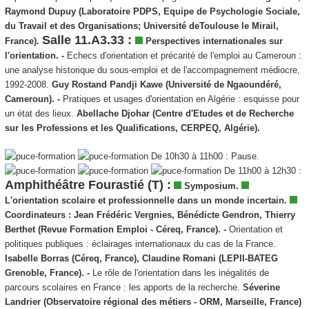
Raymond Dupuy (Laboratoire PDPS, Equipe de Psychologie Sociale,
du Travail et des Organisations; Université deToulouse le Mirail,
Salle 11.A3.33 :
France).
Perspectives internationales sur
l'orientation.
-
Echecs d'orientation et précarité de l'emploi au Cameroun :
une analyse historique du sous-emploi et de l'accompagnement médiocre,
1992-2008.
Guy Rostand Pandji Kawe (Université de Ngaoundéré,
Cameroun). -
Pratiques et usages d'orientation en Algérie : esquisse pour
un état des lieux.
Abellache Djohar (Centre d'Etudes et de Recherche
sur les Professions et les Qualifications, CERPEQ, Algérie).
De 10h30 à 11h00 : Pause.
De 11h00 à 12h30 :
Amphithéâtre Fourastié (T) :
Symposium.
L'orientation scolaire et professionnelle dans un monde incertain.
Coordinateurs :
Jean Frédéric Vergnies, Bénédicte Gendron, Thierry
Berthet (Revue Formation Emploi - Céreq, France). -
Orientation et
politiques publiques : éclairages internationaux du cas de la France.
Isabelle Borras (Céreq, France), Claudine Romani (LEPII-BATEG
Grenoble, France). -
Le rôle de l'orientation dans les inégalités de
parcours scolaires en France : les apports de la recherche.
Séverine
Landrier (Observatoire régional des métiers - ORM, Marseille, France)