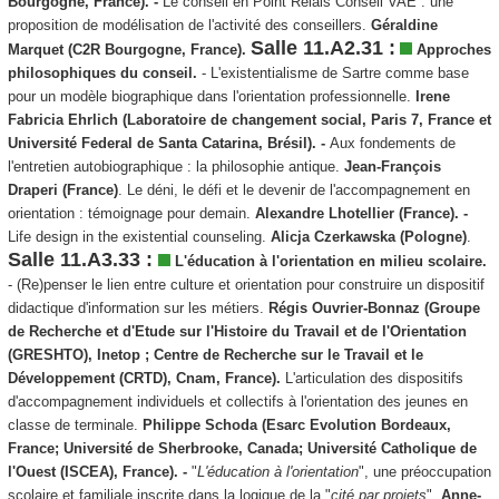
Bourgogne, France). -
Le conseil en Point Relais Conseil VAE : une
proposition de modélisation de l'activité des conseillers.
Géraldine
Salle 11.A2.31 :
Marquet (C2R Bourgogne, France).
Approches
philosophiques du conseil.
- L'existentialisme de Sartre comme base
pour un modèle biographique dans l'orientation professionnelle.
Irene
Fabricia Ehrlich (Laboratoire de changement social, Paris 7, France et
Université Federal de Santa Catarina, Brésil). -
Aux fondements de
l'entretien autobiographique : la philosophie antique.
Jean-François
Draperi (France)
. Le déni, le défi et le devenir de l'accompagnement en
orientation : témoignage pour demain.
Alexandre Lhotellier (France). -
Life design in the existential counseling.
Alicja Czerkawska (Pologne)
.
Salle 11.A3.33 :
L'éducation à l'orientation en milieu scolaire.
- (Re)penser le lien entre culture et orientation pour construire un dispositif
didactique d'information sur les métiers.
Régis Ouvrier-Bonnaz (Groupe
de Recherche et d'Etude sur l'Histoire du Travail et de l'Orientation
(GRESHTO), Inetop ; Centre de Recherche sur le Travail et le
Développement (CRTD), Cnam, France).
L'articulation des dispositifs
d'accompagnement individuels et collectifs à l'orientation des jeunes en
classe de terminale.
Philippe Schoda (Esarc Evolution Bordeaux,
France; Université de Sherbrooke, Canada; Université Catholique de
l'Ouest (ISCEA), France). -
"
L'éducation à l'orientation
", une préoccupation
scolaire et familiale inscrite dans la logique de la "
cité par projets
".
Anne-