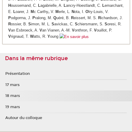
H
oussemand, C.
L
agabrielle, A.
L
ancry-Hoestlandt, C.
L
emarchant,
E.
L
oarer, J.
M
c Carthy
,
V.
M
erle, L.
N
ota, I.
O
lry-Louis, V.
P
odgorrna, J.
P
ralong, M.
Q
uéré, B.
R
eissert, M. S.
R
ichardson, J.
R
ossier, B.
S
imon, M. L.
S
avickas, C.
S
chiersmann, S.
S
oresi, R.
V
an Esbroeck, A.
V
an Vianen, A.-M.
V
onthron, F.
V
ouillot, P.
V
rignaud, T.
W
atts, R.
Y
oung
Dans la même rubrique
Présentation
17 mars
18 mars
19 mars
Autour du colloque