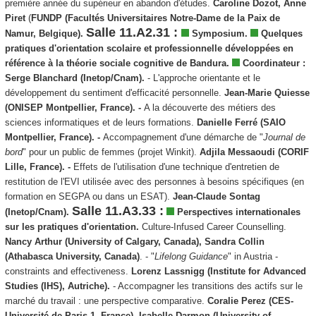
première année du supérieur en abandon d'études.
Caroline Dozot, Anne
Piret
(
FUNDP (Facultés Universitaires Notre-Dame de la Paix de
Salle 11.A2.31 :
Namur, Belgique).
Symposium.
Quelques
pratiques d'orientation scolaire et professionnelle développées en
référence à la théorie sociale cognitive de Bandura.
Coordinateur :
Serge Blanchard (Inetop/Cnam).
- L'approche orientante et le
développement du sentiment d'efficacité personnelle.
Jean-Marie Quiesse
(ONISEP Montpellier, France). -
A la découverte des métiers des
sciences informatiques et de leurs formations.
Danielle Ferré (SAIO
Montpellier, France). -
Accompagnement d'une démarche de "
Journal de
bord
" pour un public de femmes (projet Winkit).
Adjila Messaoudi (CORIF
Lille, France)
. -
Effets de l'utilisation d'une technique d'entretien de
restitution de l'EVI utilisée avec des personnes à besoins spécifiques (en
formation en SEGPA ou dans un ESAT).
Jean-Claude Sontag
Salle 11.A3.33 :
(Inetop/Cnam).
Perspectives internationales
sur les pratiques d'orientation.
Culture-Infused Career Counselling.
Nancy Arthur (University of Calgary, Canada), Sandra Collin
(Athabasca University, Canada)
. - "
Lifelong Guidance
" in Austria -
constraints and effectiveness.
Lorenz Lassnigg (Institute for Advanced
Studies (IHS), Autriche).
- Accompagner les transitions des actifs sur le
marché du travail : une perspective comparative.
Coralie Perez (CES-
Université de Paris 1, France), Isabelle Darmon
(University of