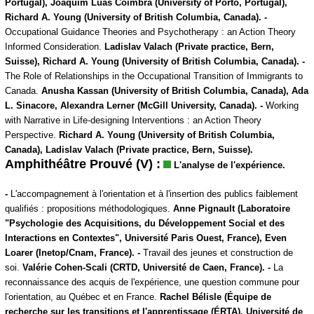
Portugal), Joaquim Luàs Coimbra (University of Porto, Portugal),
Richard A. Young (University of British Columbia, Canada). -
Occupational Guidance Theories and Psychotherapy : an Action Theory
Informed Consideration.
Ladislav Valach (Private practice, Bern,
Suisse), Richard A. Young (University of British Columbia, Canada). -
The Role of Relationships in the Occupational Transition of Immigrants to
Canada.
Anusha Kassan (University of British Columbia, Canada), Ada
L. Sinacore, Alexandra Lerner (McGill University, Canada). -
Working
with Narrative in Life-designing Interventions : an Action Theory
Perspective.
Richard A. Young (University of British Columbia,
Canada), Ladislav Valach (Private practice, Bern, Suisse).
Amphithéâtre Prouvé (V) :
L'analyse de l'expérience.
-
L'accompagnement à l'orientation et à l'insertion des publics faiblement
qualifiés : propositions méthodologiques.
Anne Pignault (Laboratoire
"Psychologie des Acquisitions, du Développement Social et des
Interactions en Contextes", Université Paris Ouest, France), Even
Loarer (Inetop/Cnam, France). -
Travail des jeunes et construction de
soi.
Valérie Cohen-Scali (CRTD, Université de Caen, France). -
La
reconnaissance des acquis de l'expérience, une question commune pour
l'orientation, au Québec et en France.
Rachel Bélisle (Équipe de
recherche sur les transitions et l'apprentissage (ÉRTA), Université de