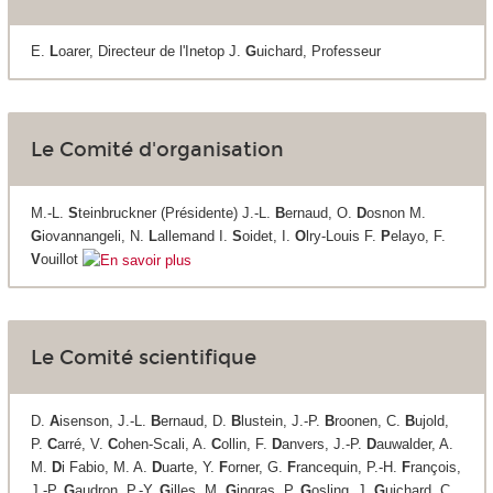
E.
L
oarer, Directeur de l'Inetop J.
G
uichard, Professeur
Le Comité d'organisation
M.-L.
S
teinbruckner (Présidente) J.-L.
B
ernaud, O.
D
osnon M.
G
iovannangeli, N.
L
allemand I.
S
oidet, I.
O
lry-Louis F.
P
elayo, F.
V
ouillot
Le Comité scientifique
D.
A
isenson, J.-L.
B
ernaud, D.
B
lustein, J.-P.
B
roonen, C.
B
ujold,
P.
C
arré, V.
C
ohen-Scali, A.
C
ollin, F.
D
anvers, J.-P.
D
auwalder, A.
M.
D
i Fabio, M. A.
D
uarte, Y.
F
orner, G.
F
rancequin, P.-H.
F
rançois,
J.-P.
G
audron, P.-Y.
G
illes, M.
G
ingras, P.
G
osling, J.
G
uichard, C.