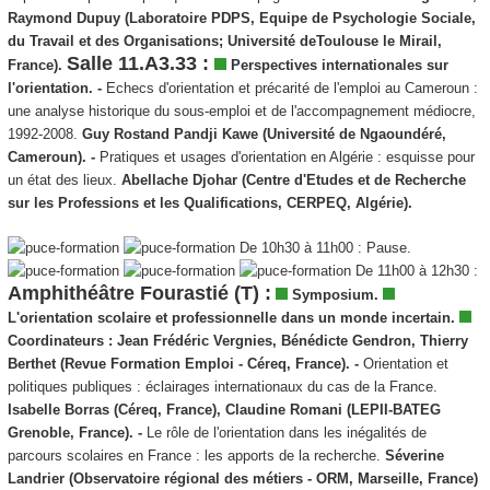
Raymond Dupuy (Laboratoire PDPS, Equipe de Psychologie Sociale,
du Travail et des Organisations; Université deToulouse le Mirail,
Salle 11.A3.33 :
France).
Perspectives internationales sur
l'orientation.
-
Echecs d'orientation et précarité de l'emploi au Cameroun :
une analyse historique du sous-emploi et de l'accompagnement médiocre,
1992-2008.
Guy Rostand Pandji Kawe (Université de Ngaoundéré,
Cameroun). -
Pratiques et usages d'orientation en Algérie : esquisse pour
un état des lieux.
Abellache Djohar (Centre d'Etudes et de Recherche
sur les Professions et les Qualifications, CERPEQ, Algérie).
De 10h30 à 11h00 : Pause.
De 11h00 à 12h30 :
Amphithéâtre Fourastié (T) :
Symposium.
L'orientation scolaire et professionnelle dans un monde incertain.
Coordinateurs :
Jean Frédéric Vergnies, Bénédicte Gendron, Thierry
Berthet (Revue Formation Emploi - Céreq, France). -
Orientation et
politiques publiques : éclairages internationaux du cas de la France.
Isabelle Borras (Céreq, France), Claudine Romani (LEPII-BATEG
Grenoble, France). -
Le rôle de l'orientation dans les inégalités de
parcours scolaires en France : les apports de la recherche.
Séverine
Landrier (Observatoire régional des métiers - ORM, Marseille, France)