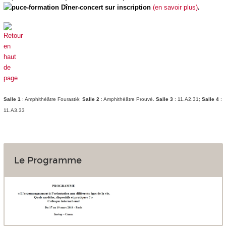
Dîner-concert sur inscription
(en savoir plus)
.
Salle 1
: Amphithéâtre Fourastié;
Salle 2
: Amphithéâtre Prouvé.
Salle 3
: 11.A2.31;
Salle 4
:
11.A3.33
Le Programme