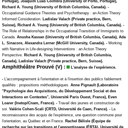
Portugal), Joaquim Luàs Coimbra (University of Porto, Portugal),
Richard A. Young (University of British Columbia, Canada). -
Occupational Guidance Theories and Psychotherapy : an Action Theory
Informed Consideration.
Ladislav Valach (Private practice, Bern,
Suisse), Richard A. Young (University of British Columbia, Canada). -
The Role of Relationships in the Occupational Transition of Immigrants to
Canada.
Anusha Kassan (University of British Columbia, Canada), Ada
L. Sinacore, Alexandra Lerner (McGill University, Canada). -
Working
with Narrative in Life-designing Interventions : an Action Theory
Perspective.
Richard A. Young (University of British Columbia,
Canada), Ladislav Valach (Private practice, Bern, Suisse).
Amphithéâtre Prouvé (V) :
L'analyse de l'expérience.
-
L'accompagnement à l'orientation et à l'insertion des publics faiblement
qualifiés : propositions méthodologiques.
Anne Pignault (Laboratoire
"Psychologie des Acquisitions, du Développement Social et des
Interactions en Contextes", Université Paris Ouest, France), Even
Loarer (Inetop/Cnam, France). -
Travail des jeunes et construction de
soi.
Valérie Cohen-Scali (CRTD, Université de Caen, France). -
La
reconnaissance des acquis de l'expérience, une question commune pour
l'orientation, au Québec et en France.
Rachel Bélisle (Équipe de
recherche sur les transitions et l'apprentissage (ÉRTA), Université de