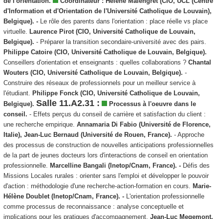
de l'orientation.
Coordinateur :
Hélène Malengret (CIO, UCL (Centre
d'Information et d'Orientation de l'Université Catholique de Louvain),
Belgique).
-
Le rôle des parents dans l'orientation : place réelle vs place
virtuelle.
Laurence Pirot (CIO, Université Catholique de Louvain,
Belgique).
- Préparer la transition secondaire-université avec des pairs.
Philippe Catoire (CIO, Université Catholique de Louvain, Belgique).
Conseillers d'orientation et enseignants : quelles collaborations ?
Chantal
Wouters (CIO, Université Catholique de Louvain, Belgique).
-
Construire des réseaux de professionnels pour un meilleur service à
l'étudiant.
Philippe Fonck (CIO, Université Catholique de Louvain,
Salle 11.A2.31 :
Belgique).
Processus à l'oeuvre dans le
conseil.
- Effets perçus du conseil de carrière et satisfaction du client :
une recherche empirique.
Annamaria Di Fabio (Université de Florence,
Italie), Jean-Luc Bernaud (Université de Rouen, France).
- Approche
des processus de construction de nouvelles anticipations professionnelles
de la part de jeunes docteurs lors d'interactions de conseil en orientation
professionnelle.
Marcelline Bangali (Inetop/Cnam, France). -
Défis des
Missions Locales rurales : orienter sans l'emploi et développer le pouvoir
d'action : méthodologie d'une recherche-action-formation en cours.
Marie-
Hélène Doublet (Inetop/Cnam, France). -
L'orientation professionnelle
comme processus de reconnaissance : analyse conceptuelle et
implications pour les pratiques d'accompagnement.
Jean-Luc Megemont,