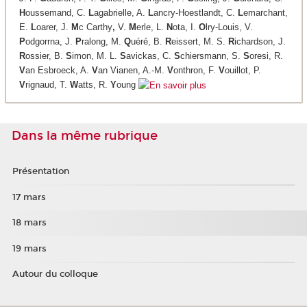
H
oussemand, C.
L
agabrielle, A.
L
ancry-Hoestlandt, C.
L
emarchant,
E.
L
oarer, J.
M
c Carthy
,
V.
M
erle, L.
N
ota, I.
O
lry-Louis, V.
P
odgorrna, J.
P
ralong, M.
Q
uéré, B.
R
eissert, M. S.
R
ichardson, J.
R
ossier, B.
S
imon, M. L.
S
avickas, C.
S
chiersmann, S.
S
oresi, R.
V
an Esbroeck, A.
V
an Vianen, A.-M.
V
onthron, F.
V
ouillot, P.
V
rignaud, T.
W
atts, R.
Y
oung
Dans la même rubrique
Présentation
17 mars
18 mars
19 mars
Autour du colloque