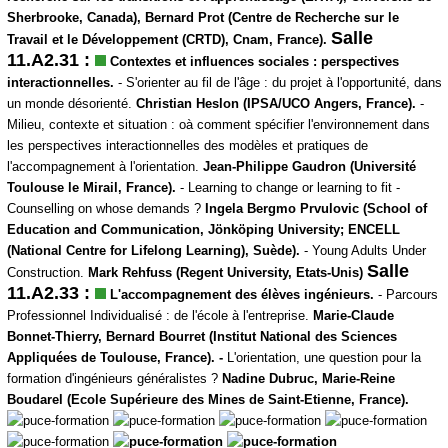
Sherbrooke, Canada), Bernard Prot (Centre de Recherche sur le
Salle
Travail et le Développement (CRTD), Cnam, France).
11.A2.31 :
Contextes et influences sociales : perspectives
interactionnelles.
- S'orienter au fil de l'âge : du projet à l'opportunité, dans
un monde désorienté.
Christian Heslon (IPSA/UCO Angers, France).
-
Milieu, contexte et situation : oà comment spécifier l'environnement dans
les perspectives interactionnelles des modèles et pratiques de
l'accompagnement à l'orientation.
Jean-Philippe Gaudron
(Université
Toulouse le Mirail, France).
- Learning to change or learning to fit -
Counselling on whose demands ?
Ingela Bergmo Prvulovic (School of
Education and Communication, Jönköping University; ENCELL
(National Centre for Lifelong Learning), Suède).
- Young Adults Under
Salle
Construction.
Mark Rehfuss (Regent University, Etats-Unis)
11.A2.33 :
L'accompagnement des élèves ingénieurs.
- Parcours
Professionnel Individualisé : de l'école à l'entreprise.
Marie-Claude
Bonnet-Thierry, Bernard Bourret (Institut National des Sciences
Appliquées de Toulouse, France). -
L'orientation, une question pour la
formation d'ingénieurs généralistes ?
Nadine Dubruc, Marie-Reine
Boudarel (Ecole Supérieure des Mines de Saint-Etienne, France).