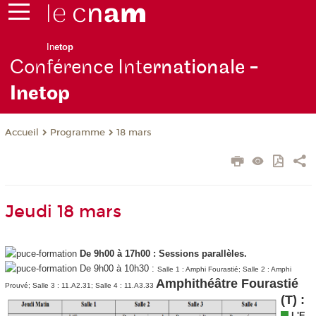
In
etop
Conférence Inte
rnationale -
Inetop
Programme
18 mars
Accueil
Jeudi 18 mars
De 9h00 à 17h00 :
Sessions parallèles.
De 9h00 à 10h30 :
Salle 1 : Amphi Fourastié; Salle 2 : Amphi
Amphithéâtre Fourastié
Prouvé; Salle 3 : 11.A2.31; Salle 4 : 11.A3.33
(T) :
L'E-