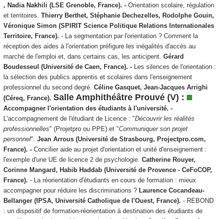
, Nadia Nakhili
(LSE Grenoble, France). -
Orientation scolaire, régulation
et territoires.
Thierry Berthet, Stéphanie Dechezelles, Rodolphe Gouin,
Véronique Simon (SPIRIT Science Politique Relations Internationales
Territoire, France).
- La segmentation par l'orientation ? Comment la
réception des aides à l'orientation préfigure les inégalités d'accès au
marché de l'emploi et, dans certains cas, les anticipent.
Gérard
Boudesseul (Université de Caen, France). -
Les silences de l'orientation :
la sélection des publics apprentis et scolaires dans l'enseignement
professionnel du second degré.
Céline Gasquet, Jean-Jacques Arrighi
Salle Amphithéâtre Prouvé (V) :
(Céreq, France).
Accompagner l'orientation des étudiants à l'université. -
L'accompagnement de l'étudiant de Licence : "
Découvrir les réalités
professionnelles
" (Projetpro ou PPE) et "
Communiquer son projet
personnel
".
Jean Arrous (Université de Strasbourg, Projectpro.com,
France). -
Concilier aide au projet d'orientation et unité d'enseignement :
l'exemple d'une UE de licence 2 de psychologie.
Catherine Rouyer,
Corinne Mangard, Habib Haddab (Université de Provence - CeFoCOP,
France).
- La réorientation d'étudiants en cours de formation : mieux
accompagner pour réduire les discriminations ?
Laurence Cocandeau-
Bellanger (IPSA, Université Catholique de l'Ouest, France).
- REBOND
: un dispositif de formation-réorientation à destination des étudiants de