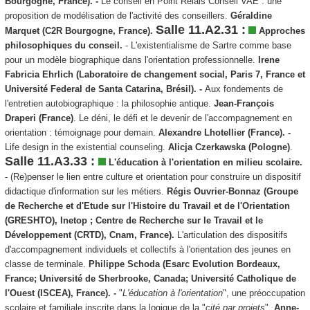
Bourgogne, France). -
Le conseil en Point Relais Conseil VAE : une
proposition de modélisation de l'activité des conseillers.
Géraldine
Salle 11.A2.31 :
Marquet (C2R Bourgogne, France).
Approches
philosophiques du conseil.
- L'existentialisme de Sartre comme base
pour un modèle biographique dans l'orientation professionnelle.
Irene
Fabricia Ehrlich (Laboratoire de changement social, Paris 7, France et
Université Federal de Santa Catarina, Brésil). -
Aux fondements de
l'entretien autobiographique : la philosophie antique.
Jean-François
Draperi (France)
. Le déni, le défi et le devenir de l'accompagnement en
orientation : témoignage pour demain.
Alexandre Lhotellier (France). -
Life design in the existential counseling.
Alicja Czerkawska (Pologne)
.
Salle 11.A3.33 :
L'éducation à l'orientation en milieu scolaire.
- (Re)penser le lien entre culture et orientation pour construire un dispositif
didactique d'information sur les métiers.
Régis Ouvrier-Bonnaz (Groupe
de Recherche et d'Etude sur l'Histoire du Travail et de l'Orientation
(GRESHTO), Inetop ; Centre de Recherche sur le Travail et le
Développement (CRTD), Cnam, France).
L'articulation des dispositifs
d'accompagnement individuels et collectifs à l'orientation des jeunes en
classe de terminale.
Philippe Schoda (Esarc Evolution Bordeaux,
France; Université de Sherbrooke, Canada; Université Catholique de
l'Ouest (ISCEA), France). -
"
L'éducation à l'orientation
", une préoccupation
scolaire et familiale inscrite dans la logique de la "
cité par projets
".
Anne-