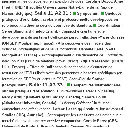
première année du supérieur en abandon d'études.
Caroline Dozot, Anne
Piret
(
FUNDP (Facultés Universitaires Notre-Dame de la Paix de
Salle 11.A2.31 :
Namur, Belgique).
Symposium.
Quelques
pratiques d'orientation scolaire et professionnelle développées en
référence à la théorie sociale cognitive de Bandura.
Coordinateur :
Serge Blanchard (Inetop/Cnam).
- L'approche orientante et le
développement du sentiment d'efficacité personnelle.
Jean-Marie Quiesse
(ONISEP Montpellier, France). -
A la découverte des métiers des
sciences informatiques et de leurs formations.
Danielle Ferré (SAIO
Montpellier, France). -
Accompagnement d'une démarche de "
Journal de
bord
" pour un public de femmes (projet Winkit).
Adjila Messaoudi (CORIF
Lille, France)
. -
Effets de l'utilisation d'une technique d'entretien de
restitution de l'EVI utilisée avec des personnes à besoins spécifiques (en
formation en SEGPA ou dans un ESAT).
Jean-Claude Sontag
Salle 11.A3.33 :
(Inetop/Cnam).
Perspectives internationales
sur les pratiques d'orientation.
Culture-Infused Career Counselling.
Nancy Arthur (University of Calgary, Canada), Sandra Collin
(Athabasca University, Canada)
. - "
Lifelong Guidance
" in Austria -
constraints and effectiveness.
Lorenz Lassnigg (Institute for Advanced
Studies (IHS), Autriche).
- Accompagner les transitions des actifs sur le
marché du travail : une perspective comparative.
Coralie Perez (CES-
Université de Paris 1, France), Isabelle Darmon
(University of