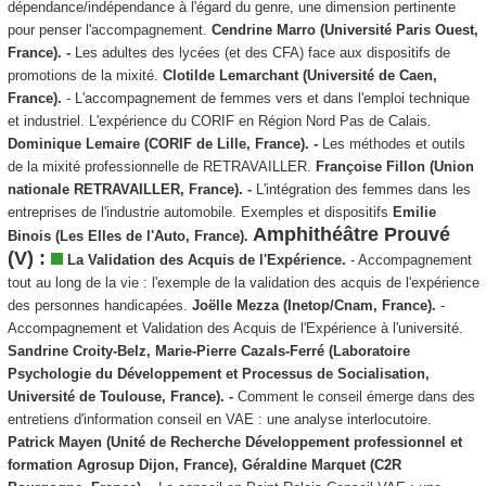
dépendance/indépendance à l'égard du genre, une dimension pertinente
pour penser l'accompagnement.
Cendrine Marro
(Université Paris Ouest,
France). -
Les adultes des lycées (et des CFA) face aux dispositifs de
promotions de la mixité.
Clotilde Lemarchant (Université de Caen,
France).
- L'accompagnement de femmes vers et dans l'emploi technique
et industriel. L'expérience du CORIF en Région Nord Pas de Calais
.
Dominique Lemaire (CORIF de Lille, France). -
Les méthodes et outils
de la mixité professionnelle de RETRAVAILLER.
Françoise Fillon (Union
nationale RETRAVAILLER, France). -
L'intégration des femmes dans les
entreprises de l'industrie automobile. Exemples et dispositifs
Emilie
Amphithéâtre Prouvé
Binois (Les Elles de l'Auto, France).
(V) :
La Validation des Acquis de l'Expérience.
- Accompagnement
tout au long de la vie : l'exemple de la validation des acquis de l'expérience
des personnes handicapées.
Joëlle Mezza (Inetop/Cnam, France).
-
Accompagnement et Validation des Acquis de l'Expérience à l'université.
Sandrine Croity-Belz, Marie-Pierre Cazals-Ferré
(Laboratoire
Psychologie du Développement et Processus de Socialisation,
Université de Toulouse, France).
-
Comment le conseil émerge dans des
entretiens d'information conseil en VAE : une analyse interlocutoire.
Patrick Mayen (Unité de Recherche Développement professionnel et
formation Agrosup Dijon, France), Géraldine Marquet (C2R