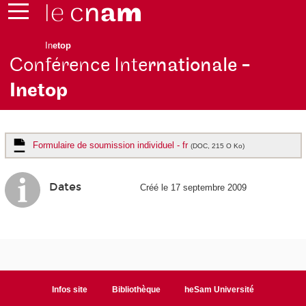
In
etop
Conférence Inte
rnationale -
Inetop
Formulaire de soumission individuel - fr
(DOC, 215 O Ko)
Dates
Créé le 17 septembre 2009
Infos site
Bibliothèque
heSam Université