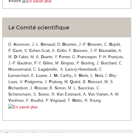
V
ouillot
Le Comité scientifique
D.
A
isenson, J.-L.
B
ernaud, D.
B
lustein, J.-P.
B
roonen, C.
B
ujold,
P.
C
arré, V.
C
ohen-Scali, A.
C
ollin, F.
D
anvers, J.-P.
D
auwalder, A.
M.
D
i Fabio, M. A.
D
uarte, Y.
F
orner, G.
F
rancequin, P.-H.
F
rançois,
J.-P.
G
audron, P.-Y.
G
illes, M.
G
ingras, P.
G
osling, J.
G
uichard, C.
H
oussemand, C.
L
agabrielle, A.
L
ancry-Hoestlandt, C.
L
emarchant, E.
L
oarer, J.
M
c Carthy
,
V.
M
erle, L.
N
ota, I.
O
lry-
Louis, V.
P
odgorrna, J.
P
ralong, M.
Q
uéré, B.
R
eissert, M. S.
R
ichardson, J.
R
ossier, B.
S
imon, M. L.
S
avickas, C.
S
chiersmann, S.
S
oresi, R.
V
an Esbroeck, A.
V
an Vianen, A.-M.
V
onthron, F.
V
ouillot, P.
V
rignaud, T.
W
atts, R.
Y
oung