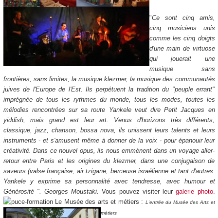
"
Ce sont cinq amis,
cinq musiciens unis
comme les cinq doigts
d'une main de virtuose
qui jouerait une
musique sans
frontières, sans limites, la musique klezmer, la musique des communautés
juives de l'Europe de l'Est. Ils perpétuent la tradition du "peuple errant"
imprégnée de tous les rythmes du monde, tous les modes, toutes les
mélodies rencontrées sur sa route
Yankele veut dire Petit Jacques en
yiddish, mais grand est leur art. Venus d'horizons très différents,
classique, jazz, chanson, bossa nova, ils unissent leurs talents et leurs
instruments - et s'amusent même à donner de la voix - pour épanouir leur
créativité. Dans ce nouvel opus, ils nous emmènent dans un voyage aller-
retour entre Paris et les origines du klezmer, dans une conjugaison de
saveurs (valse française, air tzigane, berceuse israélienne et tant d'autres.
Yankele y exprime sa personnalité avec tendresse, avec humour et
Générosité ".
Georges Moustaki.
Vous pouvez visiter leur
galerie photo
.
Le Musée des arts et métiers :
L'entrée du Musée des Arts et
métiers