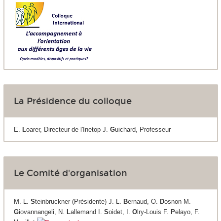
La Présidence du colloque
E.
L
oarer, Directeur de l'Inetop J.
G
uichard, Professeur
Le Comité d'organisation
M.-L.
S
teinbruckner (Présidente) J.-L.
B
ernaud, O.
D
osnon M.
G
iovannangeli, N.
L
allemand I.
S
oidet, I.
O
lry-Louis F.
P
elayo, F.