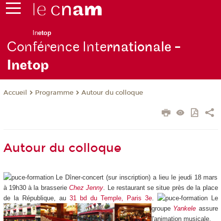
In
etop
Conférence Inte
rnationale -
Inetop
Programme
Autour du colloque
Accueil
Autour du colloque
Le Dîner-concert (sur inscription) a lieu le jeudi 18 mars
à 19h30 à la brasserie
Chez Jenny
. Le restaurant se situe près de la place
de la République, au
31 bd du Temple, Paris 3e
.
Le
groupe
Yankele
assure
l'animation musicale.