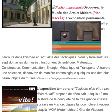
Découvrez le
Musée des Arts et Métiers
(Plan
d'accès)
:
L'exposition permanente
offre
un
parcours dans l'histoire et l'actualité des techniques. Vous y trouverez les
sept domaines du musée : Instrument Scientifique, Matériaux,
Construction, Communication, Énergie, Mécanique et Transports. A travers
une sélection, découvrez de manière chronologique quelques-uns des plus
beaux objets du musée.
Cliquez sur l'image pour effectuer la visite.
L'exposition temporaire
"
Toujours plus vite ! Les
défis du rail
" propose de découvrir, jusqu'au 2 mai,
l'histoire de la conquête de la très grande vitesse
sur rails en France, depuis la locomotive à vapeur
jusqu'à l'AGV (Automotrice à Grande Vitesse).