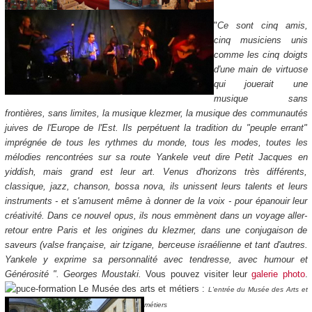
"
Ce sont cinq amis,
cinq musiciens unis
comme les cinq doigts
d'une main de virtuose
qui jouerait une
musique sans
frontières, sans limites, la musique klezmer, la musique des communautés
juives de l'Europe de l'Est. Ils perpétuent la tradition du "peuple errant"
imprégnée de tous les rythmes du monde, tous les modes, toutes les
mélodies rencontrées sur sa route
Yankele veut dire Petit Jacques en
yiddish, mais grand est leur art. Venus d'horizons très différents,
classique, jazz, chanson, bossa nova, ils unissent leurs talents et leurs
instruments - et s'amusent même à donner de la voix - pour épanouir leur
créativité. Dans ce nouvel opus, ils nous emmènent dans un voyage aller-
retour entre Paris et les origines du klezmer, dans une conjugaison de
saveurs (valse française, air tzigane, berceuse israélienne et tant d'autres.
Yankele y exprime sa personnalité avec tendresse, avec humour et
Générosité ".
Georges Moustaki.
Vous pouvez visiter leur
galerie photo
.
Le Musée des arts et métiers :
L'entrée du Musée des Arts et
métiers