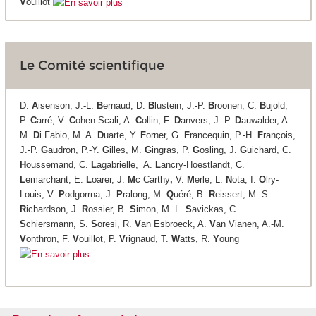
V
ouillot
Le Comité scientifique
D.
A
isenson, J.-L.
B
ernaud, D.
B
lustein, J.-P.
B
roonen, C.
B
ujold,
P.
C
arré, V.
C
ohen-Scali, A.
C
ollin, F.
D
anvers, J.-P.
D
auwalder, A.
M.
D
i Fabio, M. A.
D
uarte, Y.
F
orner, G.
F
rancequin, P.-H.
F
rançois,
J.-P.
G
audron, P.-Y.
G
illes, M.
G
ingras, P.
G
osling, J.
G
uichard, C.
H
oussemand, C.
L
agabrielle, A.
L
ancry-Hoestlandt, C.
L
emarchant, E.
L
oarer, J.
M
c Carthy
,
V.
M
erle, L.
N
ota, I.
O
lry-
Louis, V.
P
odgorrna, J.
P
ralong, M.
Q
uéré, B.
R
eissert, M. S.
R
ichardson, J.
R
ossier, B.
S
imon, M. L.
S
avickas, C.
S
chiersmann, S.
S
oresi, R.
V
an Esbroeck, A.
V
an Vianen, A.-M.
V
onthron, F.
V
ouillot, P.
V
rignaud, T.
W
atts, R.
Y
oung