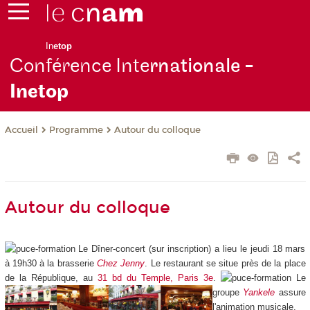
In
etop
Conférence Inte
rnationale -
Inetop
Programme
Autour du colloque
Accueil
Autour du colloque
Le Dîner-concert (sur inscription) a lieu le jeudi 18 mars
à 19h30 à la brasserie
Chez Jenny
. Le restaurant se situe près de la place
de la République, au
31 bd du Temple, Paris 3e
.
Le
groupe
Yankele
assure
l'animation musicale.