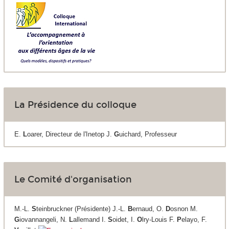
La Présidence du colloque
E.
L
oarer, Directeur de l'Inetop J.
G
uichard, Professeur
Le Comité d'organisation
M.-L.
S
teinbruckner (Présidente) J.-L.
B
ernaud, O.
D
osnon M.
G
iovannangeli, N.
L
allemand I.
S
oidet, I.
O
lry-Louis F.
P
elayo, F.