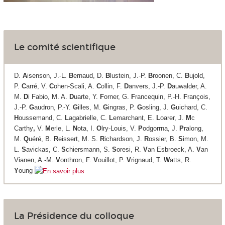
Le comité scientifique
D.
A
isenson, J.-L.
B
ernaud, D.
B
lustein, J.-P.
B
roonen, C.
B
ujold,
P.
C
arré, V.
C
ohen-Scali, A.
C
ollin, F.
D
anvers, J.-P.
D
auwalder, A.
M.
D
i Fabio, M. A.
D
uarte, Y.
F
orner, G.
F
rancequin, P.-H.
F
rançois,
J.-P.
G
audron, P.-Y.
G
illes, M.
G
ingras, P.
G
osling, J.
G
uichard, C.
H
oussemand, C.
L
agabrielle, C.
L
emarchant, E.
L
oarer, J.
M
c
Carthy
,
V.
M
erle, L.
N
ota, I.
O
lry-Louis, V.
P
odgorrna, J.
P
ralong,
M.
Q
uéré, B.
R
eissert, M. S.
R
ichardson, J.
R
ossier, B.
S
imon, M.
L.
S
avickas, C.
S
chiersmann, S.
S
oresi, R.
V
an Esbroeck, A.
V
an
Vianen, A.-M.
V
onthron, F.
V
ouillot, P.
V
rignaud, T.
W
atts, R.
Y
oung
La Présidence du colloque