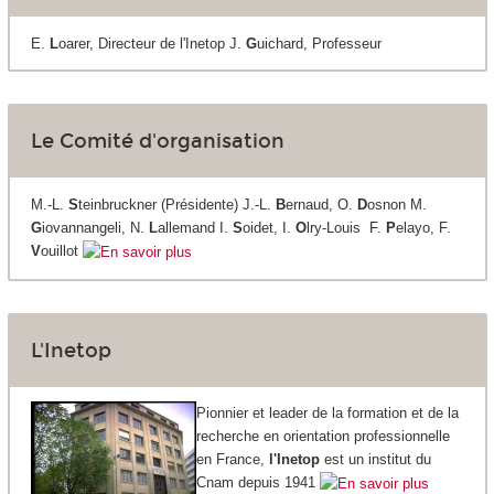
E.
L
oarer, Directeur de l'Inetop J.
G
uichard, Professeur
Le Comité d'organisation
M.-L.
S
teinbruckner (Présidente) J.-L.
B
ernaud, O.
D
osnon M.
G
iovannangeli, N.
L
allemand I.
S
oidet, I.
O
lry-Louis F.
P
elayo, F.
V
ouillot
L'Inetop
Pionnier et leader de la formation et de la
recherche en orientation professionnelle
en France,
l'Inetop
est un institut du
Cnam depuis 1941