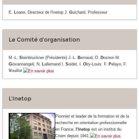
E.
L
oarer, Directeur de l'Inetop J.
G
uichard, Professeur
Le Comité d'organisation
M.-L.
S
teinbruckner (Présidente) J.-L.
B
ernaud, O.
D
osnon M.
G
iovannangeli, N.
L
allemand I.
S
oidet, I.
O
lry-Louis F.
P
elayo, F.
V
ouillot
L'Inetop
Pionnier et leader de la formation et de la
recherche en orientation professionnelle
en France,
l'Inetop
est un institut du
Cnam depuis 1941