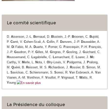
Le comité scientifique
D.
A
isenson, J.-L.
B
ernaud, D.
B
lustein, J.-P.
B
roonen, C.
B
ujold,
P.
C
arré, V.
C
ohen-Scali, A.
C
ollin, F.
D
anvers, J.-P.
D
auwalder, A.
M.
D
i Fabio, M. A.
D
uarte, Y.
F
orner, G.
F
rancequin, P.-H.
F
rançois,
J.-P.
G
audron, P.-Y.
G
illes, M.
G
ingras, P.
G
osling, J.
G
uichard, C.
H
oussemand, C.
L
agabrielle, C.
L
emarchant, E.
L
oarer, J.
M
c
Carthy
,
V.
M
erle, L.
N
ota, I.
O
lry-Louis, V.
P
odgorrna, J.
P
ralong,
M.
Q
uéré, B.
R
eissert, M. S.
R
ichardson, J.
R
ossier, B.
S
imon, M.
L.
S
avickas, C.
S
chiersmann, S.
S
oresi, R.
V
an Esbroeck, A.
V
an
Vianen, A.-M.
V
onthron, F.
V
ouillot, P.
V
rignaud, T.
W
atts, R.
Y
oung
La Présidence du colloque