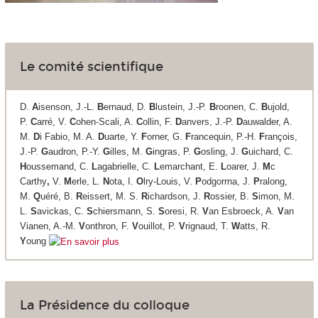
Le comité scientifique
D.
A
isenson, J.-L.
B
ernaud, D.
B
lustein, J.-P.
B
roonen, C.
B
ujold,
P.
C
arré, V.
C
ohen-Scali, A.
C
ollin, F.
D
anvers, J.-P.
D
auwalder, A.
M.
D
i Fabio, M. A.
D
uarte, Y.
F
orner, G.
F
rancequin, P.-H.
F
rançois,
J.-P.
G
audron, P.-Y.
G
illes, M.
G
ingras, P.
G
osling, J.
G
uichard, C.
H
oussemand, C.
L
agabrielle, C.
L
emarchant, E.
L
oarer, J.
M
c
Carthy
,
V.
M
erle, L.
N
ota, I.
O
lry-Louis, V.
P
odgorrna, J.
P
ralong,
M.
Q
uéré, B.
R
eissert, M. S.
R
ichardson, J.
R
ossier, B.
S
imon, M.
L.
S
avickas, C.
S
chiersmann, S.
S
oresi, R.
V
an Esbroeck, A.
V
an
Vianen, A.-M.
V
onthron, F.
V
ouillot, P.
V
rignaud, T.
W
atts, R.
Y
oung
La Présidence du colloque