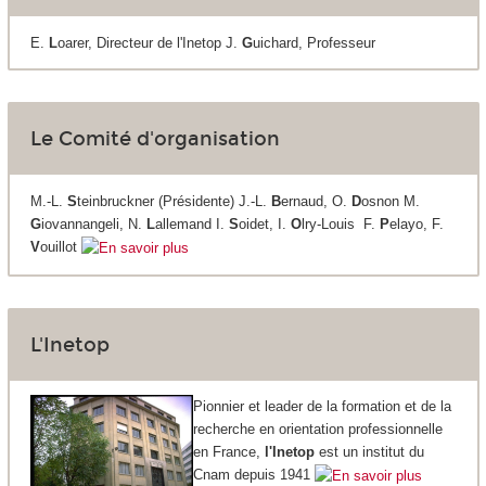
E.
L
oarer, Directeur de l'Inetop J.
G
uichard, Professeur
Le Comité d'organisation
M.-L.
S
teinbruckner (Présidente) J.-L.
B
ernaud, O.
D
osnon M.
G
iovannangeli, N.
L
allemand I.
S
oidet, I.
O
lry-Louis F.
P
elayo, F.
V
ouillot
L'Inetop
Pionnier et leader de la formation et de la
recherche en orientation professionnelle
en France,
l'Inetop
est un institut du
Cnam depuis 1941